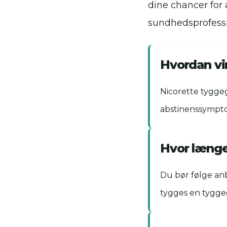
dine chancer for 
sundhedsprofess
Hvordan vi
Nicorette tygge
abstinenssympto
Hvor læng
Du bør følge an
tygges en tygge