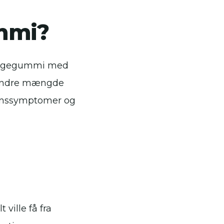
ummi?
 tyggegummi med
n mindre mængde
nenssymptomer og
ville få fra