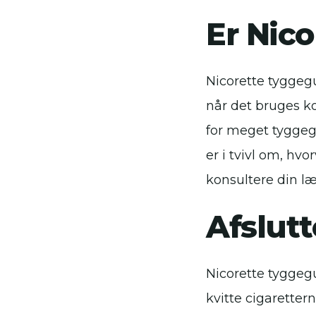
Er Nic
Nicorette tyggegu
når det bruges ko
for meget tyggegu
er i tvivl om, hv
konsultere din læ
Afslut
Nicorette tyggeg
kvitte cigaretter