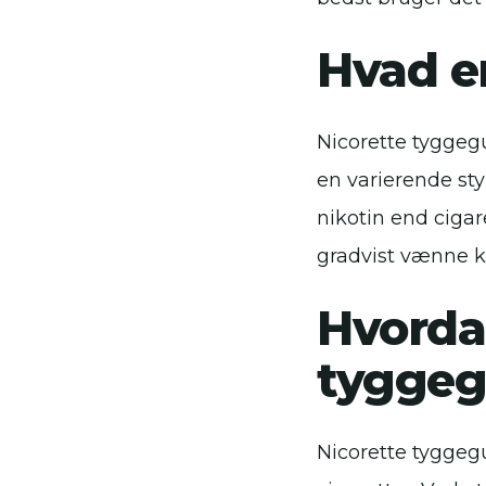
Hvad e
Nicorette tyggeg
en varierende sty
nikotin end ciga
gradvist vænne k
Hvordan
tygge
Nicorette tyggegu