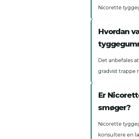
Nicorette tygge
Hvordan væ
tyggegum
Det anbefales at 
gradvist trappe 
Er Nicorett
smøger?
Nicorette tygge
konsultere en læ