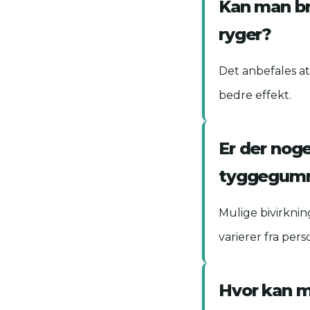
Kan man b
ryger?
Det anbefales a
bedre effekt.
Er der noge
tyggegum
Mulige bivirkni
varierer fra pers
Hvor kan 