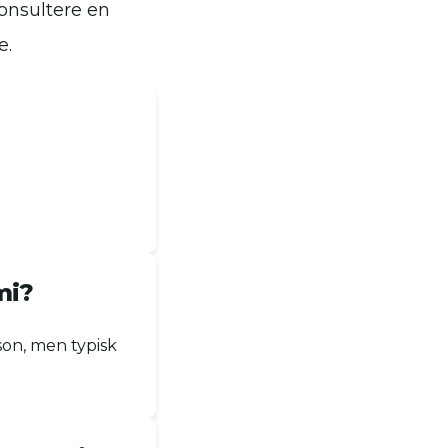
konsultere en
e.
mi?
on, men typisk