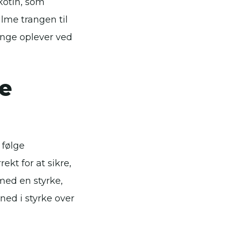
kotin, som
me trangen til
nge oplever ved
e
 følge
kt for at sikre,
 med en styrke,
 ned i styrke over