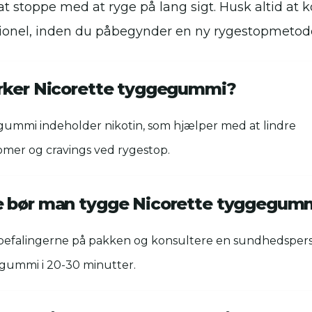
at stoppe med at ryge på lang sigt. Husk altid at 
ionel, inden du påbegynder en ny rygestopmetod
rker Nicorette tyggegummi?
gummi indeholder nikotin, som hjælper med at lindre
mer og cravings ved rygestop.
e bør man tygge Nicorette tyggegum
befalingerne på pakken og konsultere en sundhedspers
gummi i 20-30 minutter.