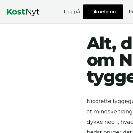
Kost
Nyt
Log på
Tilmeld nu
F
Alt, 
om N
tygg
Nicorette tyggeg
at mindske trange
dykke ned i, hva
bedst bruger det 