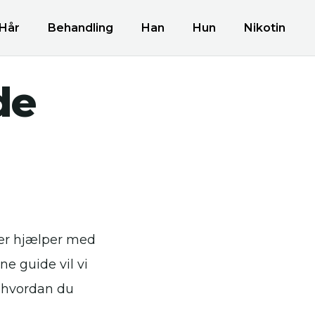
Hår
Behandling
Han
Hun
Nikotin
de
der hjælper med
e guide vil vi
g hvordan du