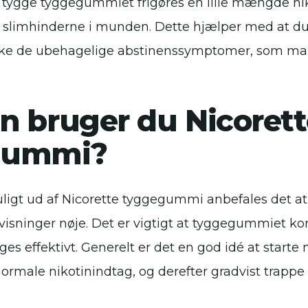
at tygge tyggegummiet frigøres en lille mængde ni
limhinderne i munden. Dette hjælper med at dul
ske de ubehagelige abstinenssymptomer, som ma
n bruger du Nicorett
gummi?
uligt ud af Nicorette tyggegummi anbefales det at
sninger nøje. Det er vigtigt at tyggegummiet korre
ges effektivt. Generelt er det en god idé at starte
 normale nikotinindtag, og derefter gradvist trappe