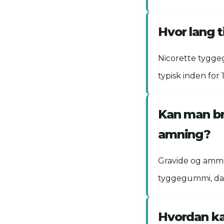
Hvor lang 
Nicorette tygge
typisk inden for 
Kan man br
amning?
Gravide og amme
tyggegummi, da n
Hvordan ka