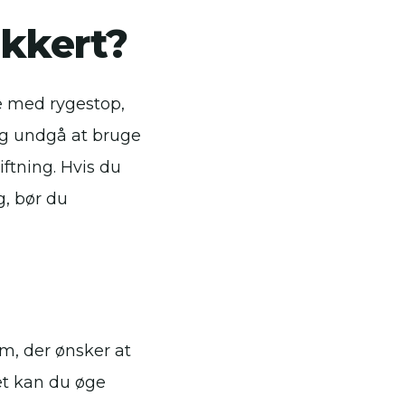
ikkert?
pe med rygestop,
 og undgå at bruge
ftning. Hvis du
g, bør du
m, der ønsker at
ret kan du øge