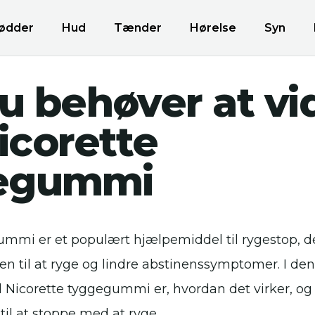
ødder
Hud
Tænder
Hørelse
Syn
du behøver at vi
icorette
egummi
ummi er et populært hjælpemiddel til rygestop, 
n til at ryge og lindre abstinenssymptomer. I denn
d Nicorette tyggegummi er, hvordan det virker, o
til at stoppe med at ryge.