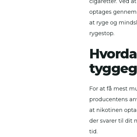
cigaretter. Ved 
optages gennem s
at ryge og mind
rygestop.
Hvorda
tygge
For at få mest m
producentens anvi
at nikotinen opta
der svarer til dit
tid.