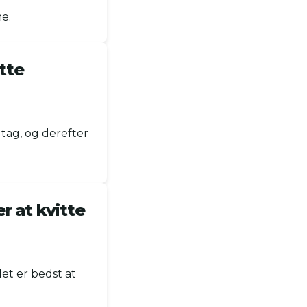
e.
tte
dtag, og derefter
r at kvitte
et er bedst at