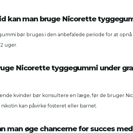
tid kan man bruge Nicorette tyggeg
gummi bør bruges i den anbefalede periode for at opnå 
12 uger.
uge Nicorette tyggegummi under gra
nde kvinder bør konsultere en læge, før de bruger Nic
ikotin kan påvirke fosteret eller barnet.
n man øge chancerne for succes med