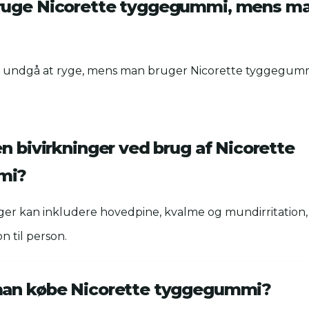
ruge Nicorette tyggegummi, mens ma
t undgå at ryge, mens man bruger Nicorette tyggegumm
n bivirkninger ved brug af Nicorette
mi?
nger kan inkludere hovedpine, kvalme og mundirritation
on til person.
man købe Nicorette tyggegummi?