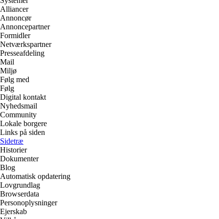
Systemer
Alliancer
Annoncør
Annoncepartner
Formidler
Netværkspartner
Presseafdeling
Mail
Miljø
Følg med
Følg
Digital kontakt
Nyhedsmail
Community
Lokale borgere
Links på siden
Sidetræ
Historier
Dokumenter
Blog
Automatisk opdatering
Lovgrundlag
Browserdata
Personoplysninger
Ejerskab