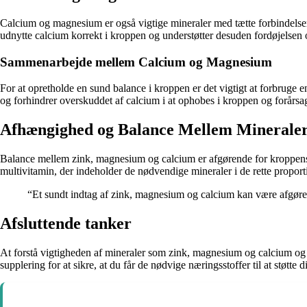
Calcium og magnesium er også vigtige mineraler med tætte forbindels
udnytte calcium korrekt i kroppen og understøtter desuden fordøjelsen
Sammenarbejde mellem Calcium og Magnesium
For at opretholde en sund balance i kroppen er det vigtigt at forbrug
og forhindrer overskuddet af calcium i at ophobes i kroppen og forårs
Afhængighed og Balance Mellem Minerale
Balance mellem zink, magnesium og calcium er afgørende for kroppens fun
multivitamin, der indeholder de nødvendige mineraler i de rette proport
“Et sundt indtag af zink, magnesium og calcium kan være afgøren
Afsluttende tanker
At forstå vigtigheden af mineraler som zink, magnesium og calcium og
supplering for at sikre, at du får de nødvige næringsstoffer til at støtte d