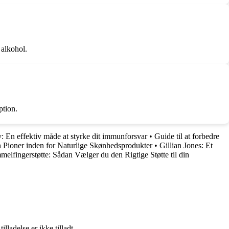
 alkohol.
ption.
: En effektiv måde at styrke dit immunforsvar
•
Guide til at forbedre
Pioner inden for Naturlige Skønhedsprodukter
•
Gillian Jones: Et
melfingerstøtte: Sådan Vælger du den Rigtige Støtte til din
adelse er ikke tilladt.