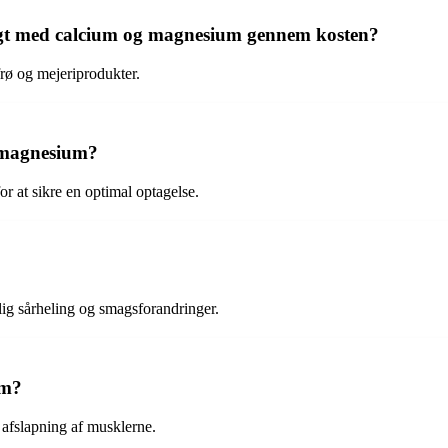
ligt med calcium og magnesium gennem kosten?
frø og mejeriprodukter.
g magnesium?
r at sikre en optimal optagelse.
ig sårheling og smagsforandringer.
em?
g afslapning af musklerne.