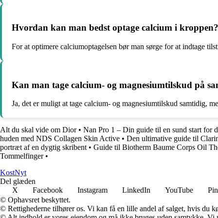
Hvordan kan man bedst optage calcium i kroppen
For at optimere calciumoptagelsen bør man sørge for at indtage til
Kan man tage calcium- og magnesiumtilskud på sa
Ja, det er muligt at tage calcium- og magnesiumtilskud samtidig, men
Alt du skal vide om Dior
•
Nan Pro 1 – Din guide til en sund start for d
huden med NDS Collagen Skin Active
•
Den ultimative guide til Cla
portræt af en dygtig skribent
•
Guide til Biotherm Baume Corps Oil T
Tommelfinger
•
Kost
Nyt
Del glæden
X
Facebook
Instagram
LinkedIn
YouTube
Pin
© Ophavsret beskyttet.
© Rettighederne tilhører os. Vi kan få en lille andel af salget, hvis du
© Alt indhold er vores ejendom og må ikke bruges uden samtykke. Vi mod