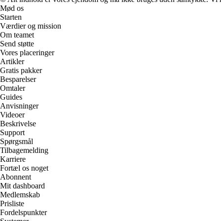
Mød os
Starten
Værdier og mission
Om teamet
Send støtte
Vores placeringer
Artikler
Gratis pakker
Besparelser
Omtaler
Guides
Anvisninger
Videoer
Beskrivelse
Support
Spørgsmål
Tilbagemelding
Karriere
Fortæl os noget
Abonnent
Mit dashboard
Medlemskab
Prisliste
Fordelspunkter