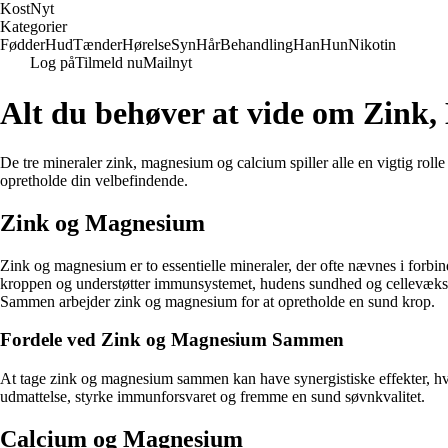
Kost
Nyt
Kategorier
Fødder
Hud
Tænder
Hørelse
Syn
Hår
Behandling
Han
Hun
Nikotin
Log på
Tilmeld nu
Mailnyt
Alt du behøver at vide om Zink
De tre mineraler zink, magnesium og calcium spiller alle en vigtig rol
opretholde din velbefindende.
Zink og Magnesium
Zink og magnesium er to essentielle mineraler, der ofte nævnes i forb
kroppen og understøtter immunsystemet, hudens sundhed og cellevækst.
Sammen arbejder zink og magnesium for at opretholde en sund krop.
Fordele ved Zink og Magnesium Sammen
At tage zink og magnesium sammen kan have synergistiske effekter, hvor
udmattelse, styrke immunforsvaret og fremme en sund søvnkvalitet.
Calcium og Magnesium