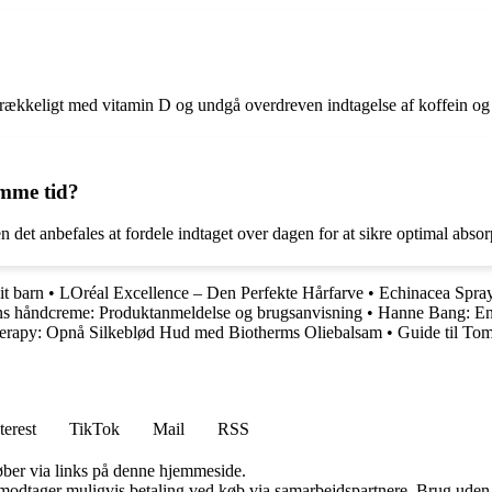
?
strækkeligt med vitamin D og undgå overdreven indtagelse af koffein og
mme tid?
 det anbefales at fordele indtaget over dagen for at sikre optimal absor
it barn
•
LOréal Excellence – Den Perfekte Hårfarve
•
Echinacea Spray
rins håndcreme: Produktanmeldelse og brugsanvisning
•
Hanne Bang: En 
herapy: Opnå Silkeblød Hud med Biotherms Oliebalsam
•
Guide til Tom
terest
TikTok
Mail
RSS
 køber via links på denne hjemmeside.
tager muligvis betaling ved køb via samarbejdspartnere. Brug uden till