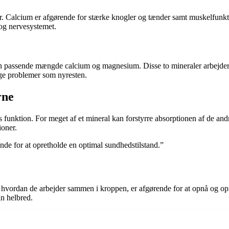
er. Calcium er afgørende for stærke knogler og tænder samt muskelfun
 og nervesystemet.
e en passende mængde calcium og magnesium. Disse to mineraler arbejde
age problemer som nyresten.
rne
ktion. For meget af et mineral kan forstyrre absorptionen af de andre, 
ioner.
de for at opretholde en optimal sundhedstilstand.”
 hvordan de arbejder sammen i kroppen, er afgørende for at opnå og op
in helbred.