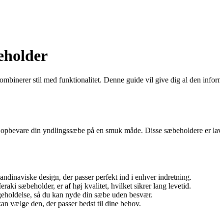
eholder
ombinerer stil med funktionalitet. Denne guide vil give dig al den infor
opbevare din yndlingssæbe på en smuk måde. Disse sæbeholdere er lavet a
ndinaviske design, der passer perfekt ind i enhver indretning.
aki sæbeholder, er af høj kvalitet, hvilket sikrer lang levetid.
geholdelse, så du kan nyde din sæbe uden besvær.
kan vælge den, der passer bedst til dine behov.