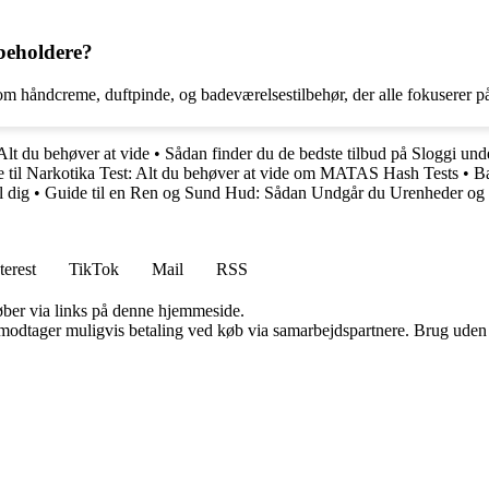
beholdere?
m håndcreme, duftpinde, og badeværelsestilbehør, der alle fokuserer p
 Alt du behøver at vide
•
Sådan finder du de bedste tilbud på Sloggi und
 til Narkotika Test: Alt du behøver at vide om MATAS Hash Tests
•
Ba
l dig
•
Guide til en Ren og Sund Hud: Sådan Undgår du Urenheder og
terest
TikTok
Mail
RSS
 køber via links på denne hjemmeside.
tager muligvis betaling ved køb via samarbejdspartnere. Brug uden till