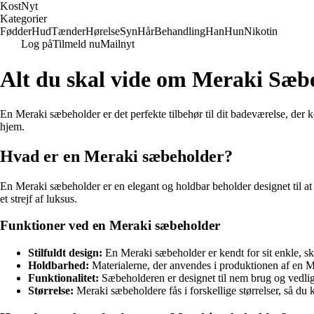
Kost
Nyt
Kategorier
Fødder
Hud
Tænder
Hørelse
Syn
Hår
Behandling
Han
Hun
Nikotin
Log på
Tilmeld nu
Mailnyt
Alt du skal vide om Meraki Sæb
En Meraki sæbeholder er det perfekte tilbehør til dit badeværelse, der k
hjem.
Hvad er en Meraki sæbeholder?
En Meraki sæbeholder er en elegant og holdbar beholder designet til at 
et strejf af luksus.
Funktioner ved en Meraki sæbeholder
Stilfuldt design:
En Meraki sæbeholder er kendt for sit enkle, ska
Holdbarhed:
Materialerne, der anvendes i produktionen af en Mer
Funktionalitet:
Sæbeholderen er designet til nem brug og vedli
Størrelse:
Meraki sæbeholdere fås i forskellige størrelser, så du 