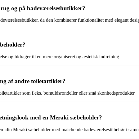
brug og på badeværelsesbutikker?
deværelsesbutikker, da den kombinerer funktionalitet med elegant desi
sæbeholder?
lse og bidrager til en mere organiseret og æstetisk indretning.
g af andre toiletartikler?
oiletartikler som f.eks. bomuldsrondeller eller små skønhedsprodukter.
tningslook med en Meraki sæbeholder?
 din Meraki sæbeholder med matchende badeværelsestilbehør i samme 