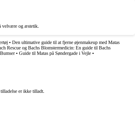
å velvære og æstetik.
ertøj
•
Den ultimative guide til at fjerne øjenmakeup med Matas
ch Rescue og Bachs Blomstermedicin: En guide til Bachs
 Bumser
•
Guide til Matas på Søndergade i Vejle
•
adelse er ikke tilladt.