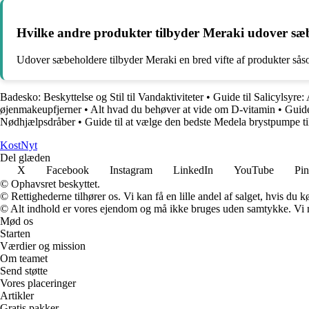
Hvilke andre produkter tilbyder Meraki udover sæ
Udover sæbeholdere tilbyder Meraki en bred vifte af produkter såso
Badesko: Beskyttelse og Stil til Vandaktiviteter
•
Guide til Salicylsyre:
øjenmakeupfjerner
•
Alt hvad du behøver at vide om D-vitamin
•
Guide
Nødhjælpsdråber
•
Guide til at vælge den bedste Medela brystpumpe ti
Kost
Nyt
Del glæden
X
Facebook
Instagram
LinkedIn
YouTube
Pin
© Ophavsret beskyttet.
© Rettighederne tilhører os. Vi kan få en lille andel af salget, hvis du
© Alt indhold er vores ejendom og må ikke bruges uden samtykke. Vi mod
Mød os
Starten
Værdier og mission
Om teamet
Send støtte
Vores placeringer
Artikler
Gratis pakker