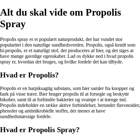
Alt du skal vide om Propolis
Spray
Propolis spray er et populært naturprodukt, der har vundet stor
popularitet i den naturlige sundhedsverden. Propolis, også kendt som
bi-propolis, er et naturligt stof, der produceres af bier, og det siges at
have mange gavnlige egenskaber. Lad os dykke ned i hvad propolis
spray er, hvordan det bruges, og hvilke fordele det kan tilbyde.
Hvad er Propolis?
Propolis er en harpiksagtig substans, som bier samler fra knopper og
bark på visse træer. Bier bruger propolis til at forsegle og beskytte
bikuber, samt til at forhindre bakterier og svampe i at trænge ind.
Propolis indeholder en række aktive forbindelser, herunder flavonoider,
phenoler og antimikrobielle stoffer, der menes at have
sundhedsmæssige fordele.
Hvad er Propolis Spray?