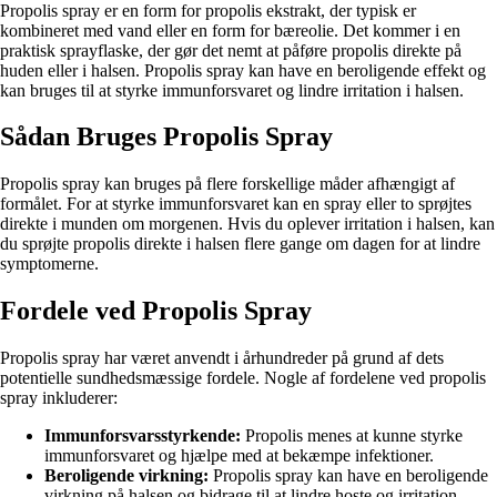
Propolis spray er en form for propolis ekstrakt, der typisk er
kombineret med vand eller en form for bæreolie. Det kommer i en
praktisk sprayflaske, der gør det nemt at påføre propolis direkte på
huden eller i halsen. Propolis spray kan have en beroligende effekt og
kan bruges til at styrke immunforsvaret og lindre irritation i halsen.
Sådan Bruges Propolis Spray
Propolis spray kan bruges på flere forskellige måder afhængigt af
formålet. For at styrke immunforsvaret kan en spray eller to sprøjtes
direkte i munden om morgenen. Hvis du oplever irritation i halsen, kan
du sprøjte propolis direkte i halsen flere gange om dagen for at lindre
symptomerne.
Fordele ved Propolis Spray
Propolis spray har været anvendt i århundreder på grund af dets
potentielle sundhedsmæssige fordele. Nogle af fordelene ved propolis
spray inkluderer:
Immunforsvarsstyrkende:
Propolis menes at kunne styrke
immunforsvaret og hjælpe med at bekæmpe infektioner.
Beroligende virkning:
Propolis spray kan have en beroligende
virkning på halsen og bidrage til at lindre hoste og irritation.