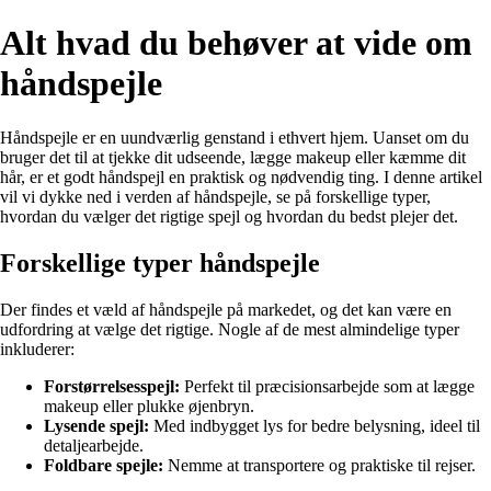
Alt hvad du behøver at vide om
håndspejle
Håndspejle er en uundværlig genstand i ethvert hjem. Uanset om du
bruger det til at tjekke dit udseende, lægge makeup eller kæmme dit
hår, er et godt håndspejl en praktisk og nødvendig ting. I denne artikel
vil vi dykke ned i verden af håndspejle, se på forskellige typer,
hvordan du vælger det rigtige spejl og hvordan du bedst plejer det.
Forskellige typer håndspejle
Der findes et væld af håndspejle på markedet, og det kan være en
udfordring at vælge det rigtige. Nogle af de mest almindelige typer
inkluderer:
Forstørrelsesspejl:
Perfekt til præcisionsarbejde som at lægge
makeup eller plukke øjenbryn.
Lysende spejl:
Med indbygget lys for bedre belysning, ideel til
detaljearbejde.
Foldbare spejle:
Nemme at transportere og praktiske til rejser.