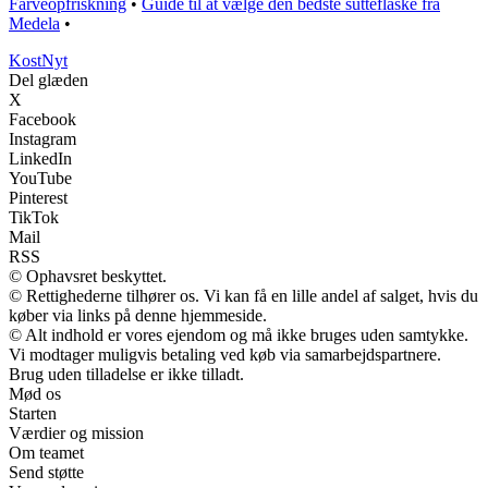
Farveopfriskning
•
Guide til at vælge den bedste sutteflaske fra
Medela
•
Kost
Nyt
Del glæden
X
Facebook
Instagram
LinkedIn
YouTube
Pinterest
TikTok
Mail
RSS
© Ophavsret beskyttet.
© Rettighederne tilhører os. Vi kan få en lille andel af salget, hvis du
køber via links på denne hjemmeside.
© Alt indhold er vores ejendom og må ikke bruges uden samtykke.
Vi modtager muligvis betaling ved køb via samarbejdspartnere.
Brug uden tilladelse er ikke tilladt.
Mød os
Starten
Værdier og mission
Om teamet
Send støtte