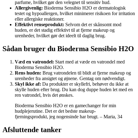
parfume, hvilket gør den velegnet til sensitiv hud.
Allergivenlig:
Bioderma Sensibio H2O er dermatologisk
testet og hypoallergen, hvilket minimerer risikoen for irritation
eller allergiske reaktioner.
Effektivt renseprodukt:
Selvom det er skånsomt mod
huden, er det stadig effektivt til at fjerne makeup og
urenheder, hvilket gør det ideelt til daglig brug.
Sådan bruger du Bioderma Sensibio H2O
Væd en vatrondel:
Start med at væde en vatrondel med
Bioderma Sensibio H2O.
Rens huden:
Brug vatrondelen til blidt at fjerne makeup og
urenheder fra ansigtet og øjnene. Gentag om nødvendigt.
Skyl ikke af:
Da produkter er skyllefri, behøver du ikke at
skylle huden efter brug. Du kan dog duppe huden let med en
ren vatrondel, hvis det ønskes.
Bioderma Sensibio H2O er en gamechanger for min
hudplejerutine. Det er det bedste makeup-
fjerningsprodukt, jeg nogensinde har brugt. – Maria, 34
Afsluttende tanker