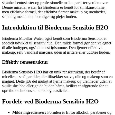
skønhedsentusiaster og professionelle makeupartister verden over.
Denne micellar water fra Bioderma er kendt for sin skånsomme,
men effektive formel, der effektivt fjerner makeup og urenheder,
samtidig med at den beroliger og plejer huden.
Introduktion til Bioderma Sensibio H2O
Bioderma Micellar Water, også kendt som Bioderma Sensibio, er
specielt udviklet til sensitiv hud. Den milde formel gør den velegnet
til alle hudtyper, også de mest følsomme. Den fjerner effektivt
makeup, selv vandfast mascara, uden at irritere eller udtørre huden.
Effektiv rensestruktur
Bioderma Sensibio H2O har en unik rensestruktur, der består af
miceller – små partikler, der tiltrækker snavs, olie og makeup som en
magnet. Dette gør det muligt at fjerne makeup og urenheder uden at
skulle skrubbe eller gnide huden hårdt, hvilket er afgørende for at
opretholde hudens sundhed og elasticitet.
Fordele ved Bioderma Sensibio H2O
Milde ingredienser:
Formlen er fri for alkohol, parabener og