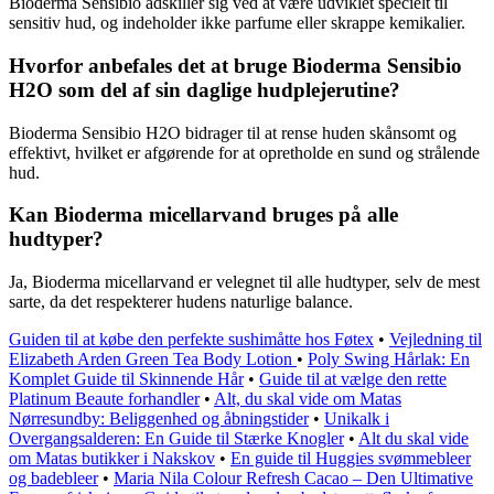
Bioderma Sensibio adskiller sig ved at være udviklet specielt til
sensitiv hud, og indeholder ikke parfume eller skrappe kemikalier.
Hvorfor anbefales det at bruge Bioderma Sensibio
H2O som del af sin daglige hudplejerutine?
Bioderma Sensibio H2O bidrager til at rense huden skånsomt og
effektivt, hvilket er afgørende for at opretholde en sund og strålende
hud.
Kan Bioderma micellarvand bruges på alle
hudtyper?
Ja, Bioderma micellarvand er velegnet til alle hudtyper, selv de mest
sarte, da det respekterer hudens naturlige balance.
Guiden til at købe den perfekte sushimåtte hos Føtex
•
Vejledning til
Elizabeth Arden Green Tea Body Lotion
•
Poly Swing Hårlak: En
Komplet Guide til Skinnende Hår
•
Guide til at vælge den rette
Platinum Beaute forhandler
•
Alt, du skal vide om Matas
Nørresundby: Beliggenhed og åbningstider
•
Unikalk i
Overgangsalderen: En Guide til Stærke Knogler
•
Alt du skal vide
om Matas butikker i Nakskov
•
En guide til Huggies svømmebleer
og badebleer
•
Maria Nila Colour Refresh Cacao – Den Ultimative