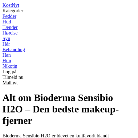
Kost
Nyt
Kategorier
Fødder
Hud
Tænder
Hørelse
Syn
Hår
Behandling
Han
Hun
Nikotin
Log på
Tilmeld nu
Mailnyt
Alt om Bioderma Sensibio
H2O – Den bedste makeup-
fjerner
Bioderma Sensibio H2O er blevet en kultfavorit blandt