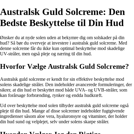
Australsk Guld Solcreme: Den
Bedste Beskyttelse til Din Hud
Ønsker du at nyde solen uden at bekymre dig om solskader på din
hud? Så bør du overveje at investere i australsk guld solcreme. Med
denne solcreme får du ikke kun optimal beskyttelse mod skadelige
UV-stråler, men også pleje og næring til din hud.
Hvorfor Vælge Australsk Guld Solcreme?
Australsk guld solcreme er kendt for sin effektive beskyttelse mod
solens skadelige stråler. Den indeholder avancerede formuleringer, der
sikrer, at din hud er beskyttet mod både UVA- og UVB-stråler, som
kan forårsage forbrænding, rynker og endda hudkræft.
Ud over beskyttelse mod solen tilbyder australsk guld solcreme også
pleje til din hud. Mange af disse solcremer indeholder fugtgivende
ingredienser såsom aloe vera, hyaluronsyre og vitaminer, der holder
din hud sund og velplejet, selv under solens skarpe stråler.