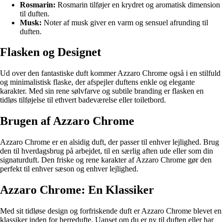
Rosmarin:
Rosmarin tilføjer en krydret og aromatisk dimension
til duften.
Musk:
Noter af musk giver en varm og sensuel afrunding til
duften.
Flasken og Designet
Ud over den fantastiske duft kommer Azzaro Chrome også i en stilfuld
og minimalistisk flaske, der afspejler duftens enkle og elegante
karakter. Med sin rene sølvfarve og subtile branding er flasken en
tidløs tilføjelse til ethvert badeværelse eller toiletbord.
Brugen af Azzaro Chrome
Azzaro Chrome er en alsidig duft, der passer til enhver lejlighed. Brug
den til hverdagsbrug på arbejdet, til en særlig aften ude eller som din
signaturduft. Den friske og rene karakter af Azzaro Chrome gør den
perfekt til enhver sæson og enhver lejlighed.
Azzaro Chrome: En Klassiker
Med sit tidløse design og forfriskende duft er Azzaro Chrome blevet en
klassiker inden for herredufte. Uanset om du er ny til duften eller har