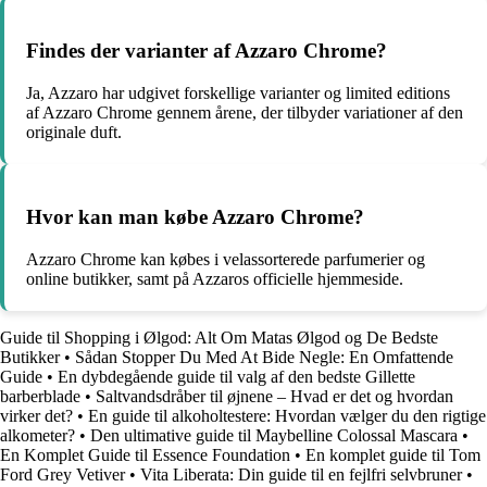
Findes der varianter af Azzaro Chrome?
Ja, Azzaro har udgivet forskellige varianter og limited editions
af Azzaro Chrome gennem årene, der tilbyder variationer af den
originale duft.
Hvor kan man købe Azzaro Chrome?
Azzaro Chrome kan købes i velassorterede parfumerier og
online butikker, samt på Azzaros officielle hjemmeside.
Guide til Shopping i Ølgod: Alt Om Matas Ølgod og De Bedste
Butikker
•
Sådan Stopper Du Med At Bide Negle: En Omfattende
Guide
•
En dybdegående guide til valg af den bedste Gillette
barberblade
•
Saltvandsdråber til øjnene – Hvad er det og hvordan
virker det?
•
En guide til alkoholtestere: Hvordan vælger du den rigtige
alkometer?
•
Den ultimative guide til Maybelline Colossal Mascara
•
En Komplet Guide til Essence Foundation
•
En komplet guide til Tom
Ford Grey Vetiver
•
Vita Liberata: Din guide til en fejlfri selvbruner
•