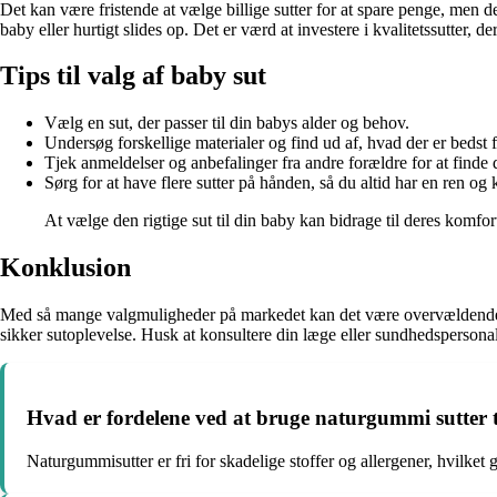
Det kan være fristende at vælge billige sutter for at spare penge, men det 
baby eller hurtigt slides op. Det er værd at investere i kvalitetssutter, de
Tips til valg af baby sut
Vælg en sut, der passer til din babys alder og behov.
Undersøg forskellige materialer og find ud af, hvad der er bedst 
Tjek anmeldelser og anbefalinger fra andre forældre for at finde d
Sørg for at have flere sutter på hånden, så du altid har en ren og k
At vælge den rigtige sut til din baby kan bidrage til deres komfort
Konklusion
Med så mange valgmuligheder på markedet kan det være overvældende at v
sikker sutoplevelse. Husk at konsultere din læge eller sundhedspersonal
Hvad er fordelene ved at bruge naturgummi sutter t
Naturgummisutter er fri for skadelige stoffer og allergener, hvilket