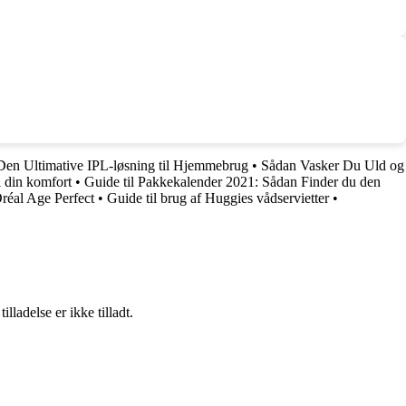
 Den Ultimative IPL-løsning til Hjemmebrug
•
Sådan Vasker Du Uld og
l din komfort
•
Guide til Pakkekalender 2021: Sådan Finder du den
réal Age Perfect
•
Guide til brug af Huggies vådservietter
•
adelse er ikke tilladt.