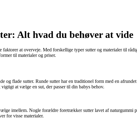
tter: Alt hvad du behøver at vide
e faktorer at overveje. Med forskellige typer sutter og materialer til rå
ormer til materialer og priser.
de og flade sutter. Runde sutter har en traditionel form med en afrunde
igtigt at vælge en sut, der passer til din babys behov.
 at vælge imellem. Nogle forældre foretrækker sutter lavet af naturgumm
r for visse materialer.