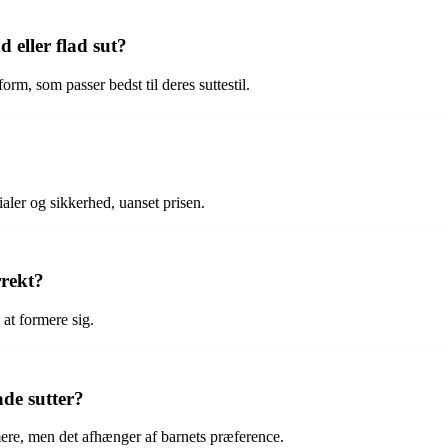
eller flad sut?
rm, som passer bedst til deres suttestil.
rialer og sikkerhed, uanset prisen.
rrekt?
i at formere sig.
ade sutter?
mere, men det afhænger af barnets præference.