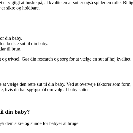
er vigtigt at huske på, at kvaliteten af sutter også spiller en rolle. Bill
r er sikre og holdbare.
for din baby.
en bedste sut til din baby.
lar til brug.
 og trivsel. Gør din research og sørg for at vælge en sut af høj kvalitet,
ælge den rette sut til din baby. Ved at overveje faktorer som form, ma
e, hvis du har spørgsmål om valg af baby sutter.
il din baby?
 gør dem sikre og sunde for babyer at bruge.