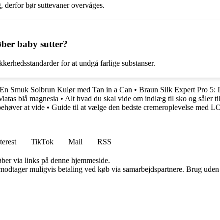
, derfor bør suttevaner overvåges.
øber baby sutter?
sikkerhedsstandarder for at undgå farlige substanser.
 En Smuk Solbrun Kulør med Tan in a Can
•
Braun Silk Expert Pro 5:
Matas blå magnesia
•
Alt hvad du skal vide om indlæg til sko og såler ti
behøver at vide
•
Guide til at vælge den bedste cremeroplevelse med LO
terest
TikTok
Mail
RSS
 køber via links på denne hjemmeside.
tager muligvis betaling ved køb via samarbejdspartnere. Brug uden till