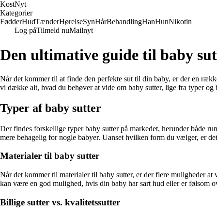
Kost
Nyt
Kategorier
Fødder
Hud
Tænder
Hørelse
Syn
Hår
Behandling
Han
Hun
Nikotin
Log på
Tilmeld nu
Mailnyt
Den ultimative guide til baby su
Når det kommer til at finde den perfekte sut til din baby, er der en rækk
vi dække alt, hvad du behøver at vide om baby sutter, lige fra typer og f
Typer af baby sutter
Der findes forskellige typer baby sutter på markedet, herunder både run
mere behagelig for nogle babyer. Uanset hvilken form du vælger, er det v
Materialer til baby sutter
Når det kommer til materialer til baby sutter, er der flere muligheder
kan være en god mulighed, hvis din baby har sart hud eller er følsom ove
Billige sutter vs. kvalitetssutter