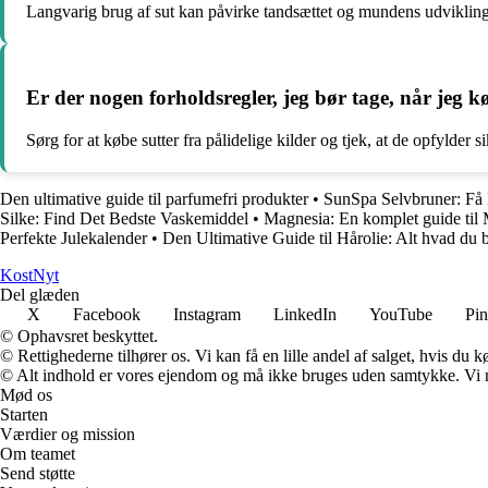
Langvarig brug af sut kan påvirke tandsættet og mundens udvikling
Er der nogen forholdsregler, jeg bør tage, når jeg k
Sørg for at købe sutter fra pålidelige kilder og tjek, at de opfylder 
Den ultimative guide til parfumefri produkter
•
SunSpa Selvbruner: Få
Silke: Find Det Bedste Vaskemiddel
•
Magnesia: En komplet guide til 
Perfekte Julekalender
•
Den Ultimative Guide til Hårolie: Alt hvad du 
Kost
Nyt
Del glæden
X
Facebook
Instagram
LinkedIn
YouTube
Pin
© Ophavsret beskyttet.
© Rettighederne tilhører os. Vi kan få en lille andel af salget, hvis du
© Alt indhold er vores ejendom og må ikke bruges uden samtykke. Vi mod
Mød os
Starten
Værdier og mission
Om teamet
Send støtte