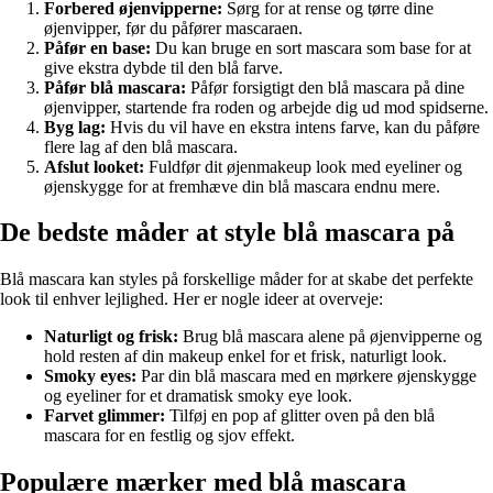
Forbered øjenvipperne:
Sørg for at rense og tørre dine
øjenvipper, før du påfører mascaraen.
Påfør en base:
Du kan bruge en sort mascara som base for at
give ekstra dybde til den blå farve.
Påfør blå mascara:
Påfør forsigtigt den blå mascara på dine
øjenvipper, startende fra roden og arbejde dig ud mod spidserne.
Byg lag:
Hvis du vil have en ekstra intens farve, kan du påføre
flere lag af den blå mascara.
Afslut looket:
Fuldfør dit øjenmakeup look med eyeliner og
øjenskygge for at fremhæve din blå mascara endnu mere.
De bedste måder at style blå mascara på
Blå mascara kan styles på forskellige måder for at skabe det perfekte
look til enhver lejlighed. Her er nogle ideer at overveje:
Naturligt og frisk:
Brug blå mascara alene på øjenvipperne og
hold resten af din makeup enkel for et frisk, naturligt look.
Smoky eyes:
Par din blå mascara med en mørkere øjenskygge
og eyeliner for et dramatisk smoky eye look.
Farvet glimmer:
Tilføj en pop af glitter oven på den blå
mascara for en festlig og sjov effekt.
Populære mærker med blå mascara