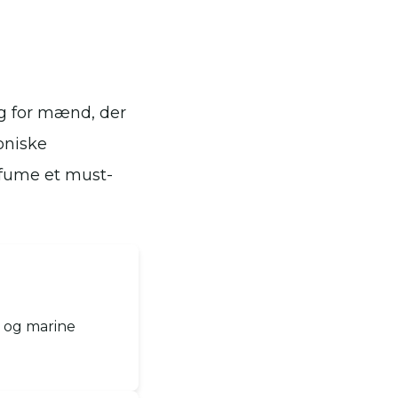
lg for mænd, der
oniske
rfume et must-
e og marine