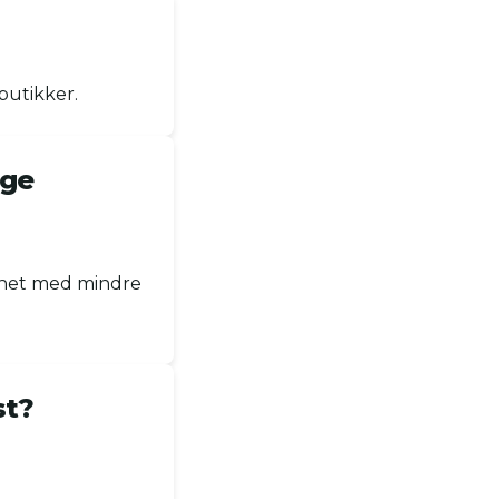
butikker.
ige
gnet med mindre
st?