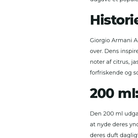
Histori
Giorgio Armani Ac
over. Dens inspir
noter af citrus, 
forfriskende og so
200 ml:
Den 200 ml udgav
at nyde deres ynd
deres duft dagligt