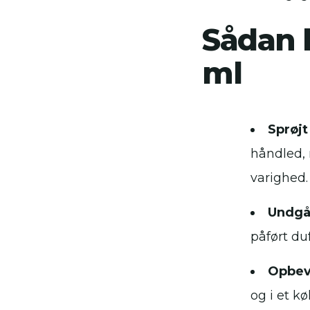
Sådan 
ml
Sprøjt
håndled, 
varighed.
Undgå
påført du
Opbev
og i et kø