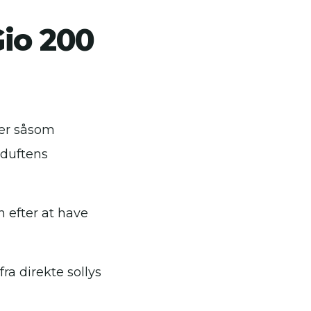
io 200
der såsom
 duftens
efter at have
ra direkte sollys