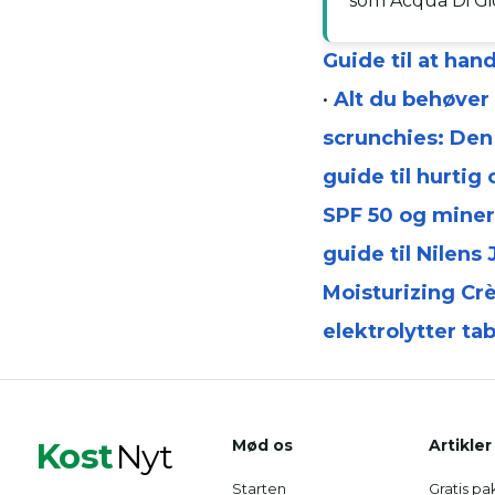
som Acqua Di Gi
Guide til at han
•
Alt du behøver
scrunchies: Den 
guide til hurtig
SPF 50 og miner
guide til Nilens
Moisturizing Cr
elektrolytter tab
Kost
Nyt
Mød os
Artikler
Starten
Gratis pa