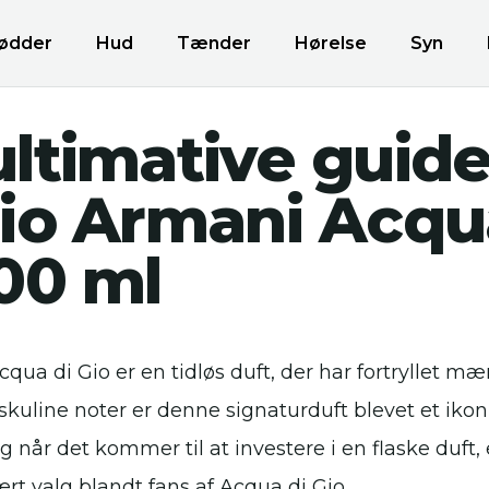
ødder
Hud
Tænder
Hørelse
Syn
ltimative guide 
io Armani Acqu
00 ml
qua di Gio er en tidløs duft, der har fortryllet mæ
skuline noter er denne signaturduft blevet et ikon
 når det kommer til at investere i en flaske duft,
t valg blandt fans af Acqua di Gio.