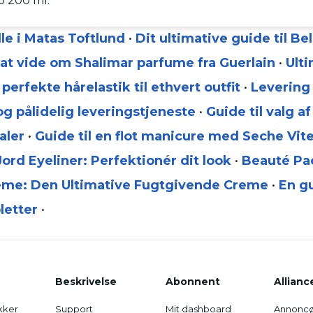
o 200 ml.
dle i Matas Toftlund
•
Dit ultimative guide til Be
 at vide om Shalimar parfume fra Guerlain
•
Ulti
perfekte hårelastik til ethvert outfit
•
Levering
 og pålidelig leveringstjeneste
•
Guide til valg 
aler
•
Guide til en flot manicure med Seche Vit
 Jord Eyeliner: Perfektionér dit look
•
Beauté Pac
ème: Den Ultimative Fugtgivende Creme
•
En gu
letter
•
Beskrivelse
Abonnent
Allianc
kker
Support
Mit dashboard
Annoncø