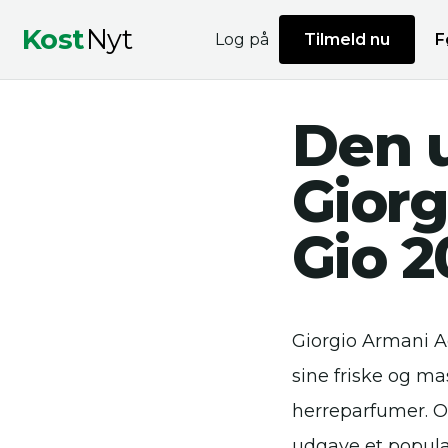
Kost
Nyt
Log på
Tilmeld nu
F
Den u
Giorg
Gio 2
Giorgio Armani Ac
sine friske og ma
herreparfumer. Og
udgave et populær