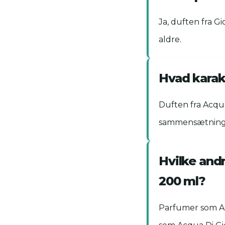
Ja, duften fra G
aldre.
Hvad karak
Duften fra Acqua
sammensætning 
Hvilke and
200 ml?
Parfumer som Ac