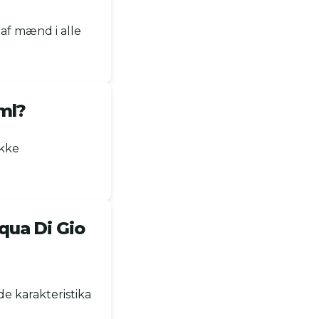
 af mænd i alle
ml?
ikke
qua Di Gio
e karakteristika