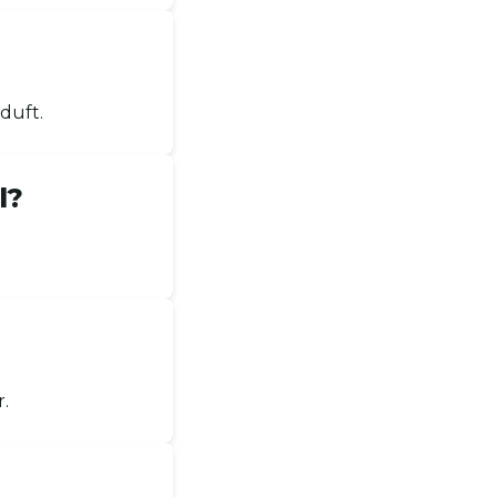
duft.
l?
r.