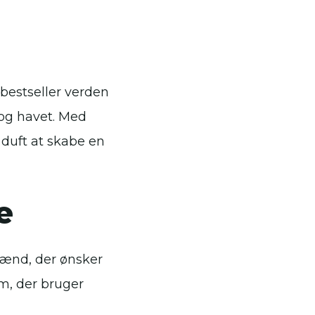
 bestseller verden
 og havet. Med
 duft at skabe en
e
mænd, der ønsker
em, der bruger