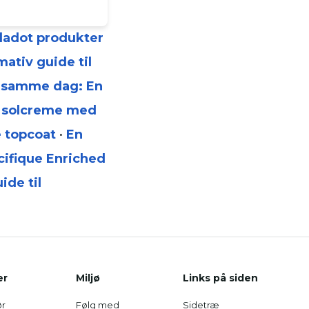
lladot produkter
mativ guide til
 samme dag: En
af solcreme med
e topcoat
•
En
ifique Enriched
ide til
er
Miljø
Links på siden
r
Følg med
Sidetræ