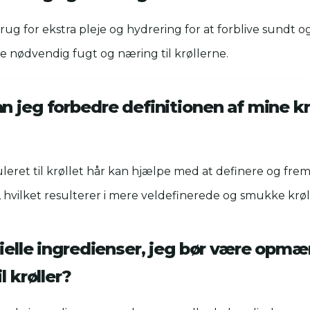
brug for ekstra pleje og hydrering for at forblive sundt o
re nødvendig fugt og næring til krøllerne.
n jeg forbedre definitionen af mine k
leret til krøllet hår kan hjælpe med at definere og fr
 hvilket resulterer i mere veldefinerede og smukke krøl
cielle ingredienser, jeg bør være opmæ
l krøller?