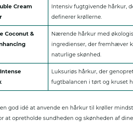
ouble Cream
Intensiv fugtgivende hårkur, d
r
definerer krøllerne.
re Coconut &
Nærende hårkur med økologi
Enhancing
ingredienser, der fremhæver k
naturlige skønhed.
 Intense
Luksuriøs hårkur, der genopre
k
fugtbalancen i tørt og kruset h
r en god idé at anvende en hårkur til krøller mind
r at opretholde sundheden og skønheden af dine 