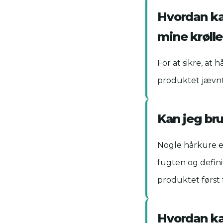
Hvordan kan
mine krølle
For at sikre, at
produktet jævnt 
Kan jeg bru
Nogle hårkure e
fugten og defini
produktet først f
Hvordan ka