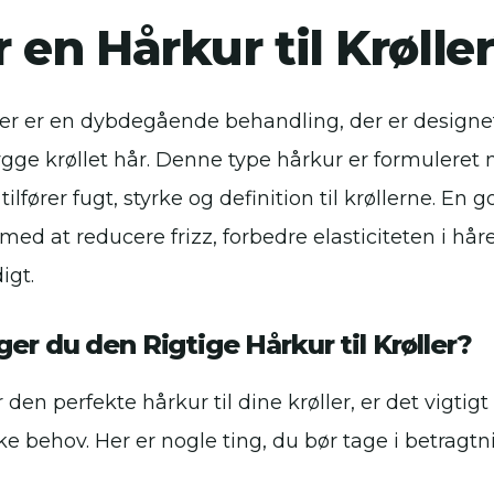
 en Hårkur til Krølle
ller er en dybdegående behandling, der er designet 
gge krøllet hår. Denne type hårkur er formuleret
tilfører fugt, styrke og definition til krøllerne. En g
 med at reducere frizz, forbedre elasticiteten i hår
igt.
r du den Rigtige Hårkur til Krøller?
 den perfekte hårkur til dine krøller, er det vigtigt
ke behov. Her er nogle ting, du bør tage i betragtn