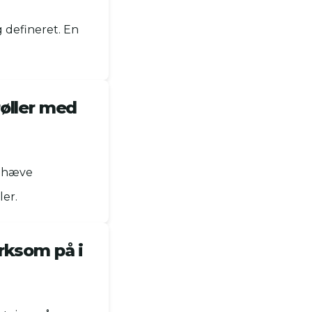
g defineret. En
røller med
emhæve
ler.
rksom på i