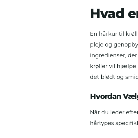
Hvad er
En hårkur til krø
pleje og genopby
ingredienser, der 
krøller vil hjælpe
det blødt og smid
Hvordan Vælge
Når du leder efter
hårtypes specifik