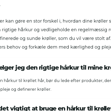
r
ler kan gøre en stor forskel i, hvordan dine krøller 
 rigtige hårkur og vedligeholde en regelmæssig r
nerede og sunde krøller, som du vil være stolt af.
øllers behov og forkæle dem med kærlighed og pleje
ger jeg den rigtige hårkur til mine kr
 hårkur til krøllet hår, bør du lede efter produkter, der
 pleje og definerer krøller.
det vigtigt at bruge en hårkur til krølle