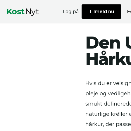
Kost
Nyt
Log på
Tilmeld nu
F
Den U
Hårku
Hvis du er velsig
pleje og vedligeh
smukt definerede
naturlige krøller
hårkur, der passer