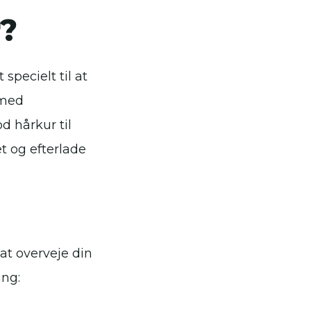
r?
specielt til at
 med
od hårkur til
et og efterlade
 at overveje din
ing: