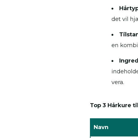
Hårty
det vil h
Tilsta
en kombin
Ingred
indeholde
vera.
Top 3 Hårkure til
Navn