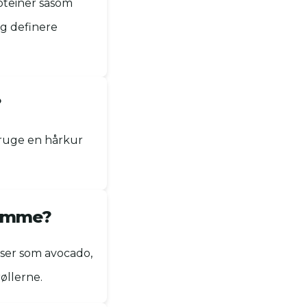
oteiner såsom
og definere
?
bruge en hårkur
hjemme?
nser som avocado,
øllerne.