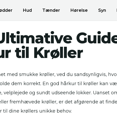
ødder
Hud
Tænder
Hørelse
Syn
ltimative Guide 
r til Krøller
net med smukke krøller, ved du sandsynligvis, hvor 
olde dem korrekt. En god hårkur til krøller kan væ
, velplejede og sundt udseende lokker. Uanset o
 eller fremhævede krøller, er det afgørende at find
 til dine krøllers unikke behov.