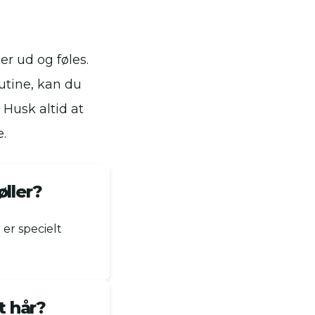
ser ud og føles.
utine, kan du
 Husk altid at
.
øller?
 er specielt
t hår?