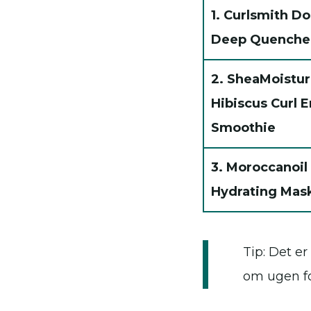
1. Curlsmith D
Deep Quenche
2. SheaMoistu
Hibiscus Curl 
Smoothie
3. Moroccanoil
Hydrating Mas
Tip: Det e
om ugen fo