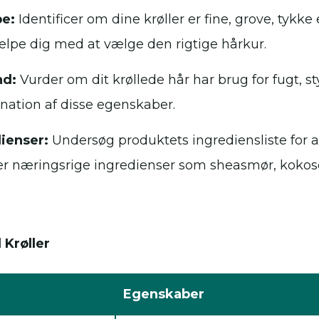
pe:
Identificer om dine krøller er fine, grove, tykke e
jælpe dig med at vælge den rigtige hårkur.
nd:
Vurder om dit krøllede hår har brug for fugt, sty
ation af disse egenskaber.
ienser:
Undersøg produktets ingrediensliste for at
r næringsrige ingredienser som sheasmør, kokosol
 Krøller
Egenskaber