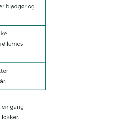
er blødgør og
ske
røllernes
tter
år.
st en gang
lokker.