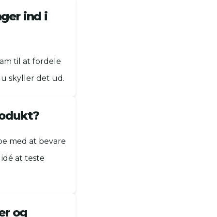
ger ind i
am til at fordele
u skyller det ud.
produkt?
lpe med at bevare
idé at teste
er og