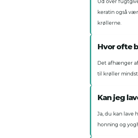
Ud over fugtgiv
keratin også vær
krøllerne.
Hvor ofte b
Det afhænger af
til krøller mind
Kan jeg lav
Ja, du kan lave 
honning og yogh