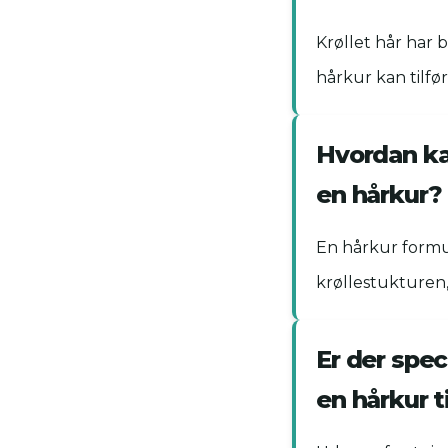
Krøllet hår har 
hårkur kan tilfø
Hvordan ka
en hårkur?
En hårkur formu
krøllestukturen,
Er der spe
en hårkur ti