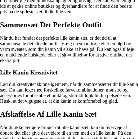
du holder øje med tilbudskampagner og udsalg. Det kan være en god
idé at tjekke online butikker og dyrehandlere for at finde den bedste
pris på de sødeste sæt til din lille ven.
Sammensæt Det Perfekte Outfit
Når du har fundet det perfekte lille kanin sæt, er det tid til at
sammensætte det ideelle outfit. Vælg en smart trøje eller en blød og
varm sweater, som din kanin vil elske at have på. Du kan også tilføje
en matchende halskæde eller et sjovt tilbehør for at give outfittet det
ekstra pift.
Lille Kanin Kreativitet
Lad din kreativitet skinne igennem, når du sammensætter dit lille kanin
sæt. Du kan lege med forskellige farvekombinationer, mønstre og
accessories for at skabe et unikt og stilfuldt look til din pelsede ven.
Husk, at det vigtigste er, at din kanin er komfortabel og glad.
Afskaffelse Af Lille Kanin Sæt
Når du ikke længere bruger dit lille kanin sæt, kan du overveje at
donere det eller give det videre til en ven med en lille kanin. På den
måde kan flere kaniner nyde godt af de søde og stilfulde sæt, som du