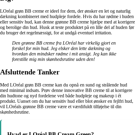
LOréal grøn BB creme er ideel for dem, der ønsker en let og naturlig
dækning kombineret med hudpleje fordele. Hvis du har rødme i huden
eller sensitiv hud, kan denne grønne BB creme hjælpe med at korrigere
og berolige din hud. Husk at teste produktet på en lille del af huden før
du bruger det regelmæssigt, for at undgå eventuel irritation.
Den grønne BB creme fra LOréal har virkelig gjort en
forskel for min hud. Jeg elsker den lette dækning og
hvordan den mindsker rødme i mit ansigt. Jeg kan ikke
forestille mig min skønhedsrutine uden den!
Afsluttende Tanker
Med LOréal grøn BB creme kan du opnå en sund og strålende hud
med minimal indsats. Prøv denne innovative BB creme til at korrigere
din hudtone og nyd fordelene ved både hudpleje og makeup i ét
produkt. Uanset om du har sensitiv hud eller blot ønsker en fejlfri hud,
vil LOréals grønne BB creme være et værdifuldt tilføjelse til din
skønhedsrutine.
Hvad er LOréal BB Cream Green?