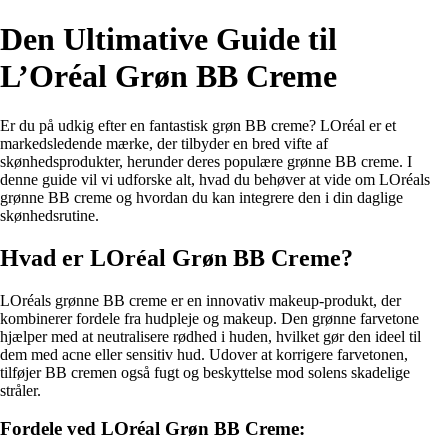
Den Ultimative Guide til
L’Oréal Grøn BB Creme
Er du på udkig efter en fantastisk grøn BB creme? LOréal er et
markedsledende mærke, der tilbyder en bred vifte af
skønhedsprodukter, herunder deres populære grønne BB creme. I
denne guide vil vi udforske alt, hvad du behøver at vide om LOréals
grønne BB creme og hvordan du kan integrere den i din daglige
skønhedsrutine.
Hvad er LOréal Grøn BB Creme?
LOréals grønne BB creme er en innovativ makeup-produkt, der
kombinerer fordele fra hudpleje og makeup. Den grønne farvetone
hjælper med at neutralisere rødhed i huden, hvilket gør den ideel til
dem med acne eller sensitiv hud. Udover at korrigere farvetonen,
tilføjer BB cremen også fugt og beskyttelse mod solens skadelige
stråler.
Fordele ved LOréal Grøn BB Creme: