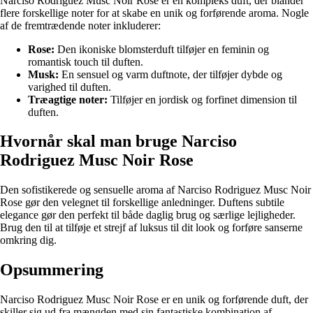
Narciso Rodriguez Musc Noir Rose er en kompleks duft, der blander
flere forskellige noter for at skabe en unik og forførende aroma. Nogle
af de fremtrædende noter inkluderer:
Rose:
Den ikoniske blomsterduft tilføjer en feminin og
romantisk touch til duften.
Musk:
En sensuel og varm duftnote, der tilføjer dybde og
varighed til duften.
Træagtige noter:
Tilføjer en jordisk og forfinet dimension til
duften.
Hvornår skal man bruge Narciso
Rodriguez Musc Noir Rose
Den sofistikerede og sensuelle aroma af Narciso Rodriguez Musc Noir
Rose gør den velegnet til forskellige anledninger. Duftens subtile
elegance gør den perfekt til både daglig brug og særlige lejligheder.
Brug den til at tilføje et strejf af luksus til dit look og forføre sanserne
omkring dig.
Opsummering
Narciso Rodriguez Musc Noir Rose er en unik og forførende duft, der
skiller sig ud fra mængden med sin fantastiske kombination af