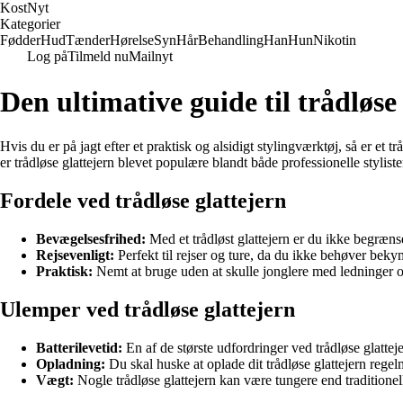
Kost
Nyt
Kategorier
Fødder
Hud
Tænder
Hørelse
Syn
Hår
Behandling
Han
Hun
Nikotin
Log på
Tilmeld nu
Mailnyt
Den ultimative guide til trådløse
Hvis du er på jagt efter et praktisk og alsidigt stylingværktøj, så er et t
er trådløse glattejern blevet populære blandt både professionelle stylis
Fordele ved trådløse glattejern
Bevægelsesfrihed:
Med et trådløst glattejern er du ikke begrænse
Rejsevenligt:
Perfekt til rejser og ture, da du ikke behøver beky
Praktisk:
Nemt at bruge uden at skulle jonglere med ledninger o
Ulemper ved trådløse glattejern
Batterilevetid:
En af de største udfordringer ved trådløse glattejern
Opladning:
Du skal huske at oplade dit trådløse glattejern regelmæ
Vægt:
Nogle trådløse glattejern kan være tungere end traditionel