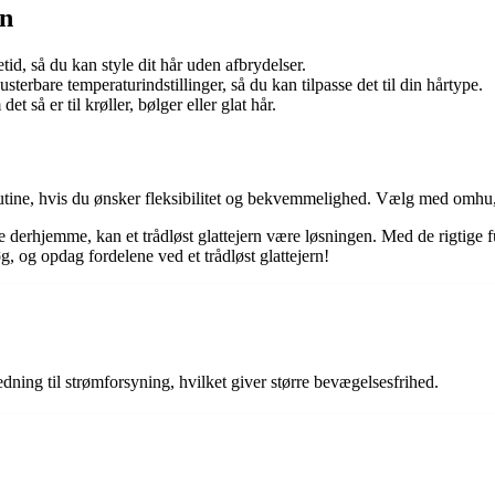
rn
tid, så du kan style dit hår uden afbrydelser.
justerbare temperaturindstillinger, så du kan tilpasse det til din hårtype.
t så er til krøller, bølger eller glat hår.
ingrutine, hvis du ønsker fleksibilitet og bekvemmelighed. Vælg med omhu
e derhjemme, kan et trådløst glattejern være løsningen. Med de rigtige f
g, og opdag fordelene ved et trådløst glattejern!
ledning til strømforsyning, hvilket giver større bevægelsesfrihed.