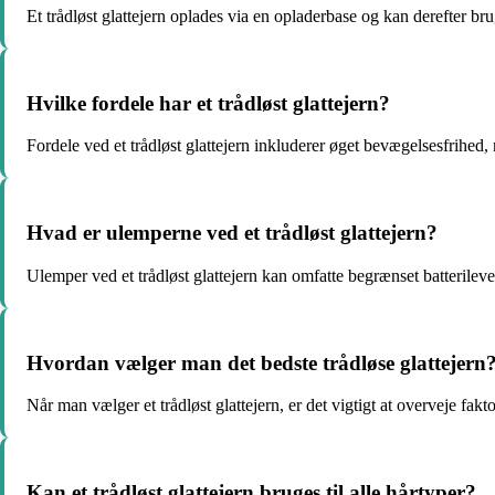
Et trådløst glattejern oplades via en opladerbase og kan derefter bru
Hvilke fordele har et trådløst glattejern?
Fordele ved et trådløst glattejern inkluderer øget bevægelsesfrihed,
Hvad er ulemperne ved et trådløst glattejern?
Ulemper ved et trådløst glattejern kan omfatte begrænset batteril
Hvordan vælger man det bedste trådløse glattejern
Når man vælger et trådløst glattejern, er det vigtigt at overveje fa
Kan et trådløst glattejern bruges til alle hårtyper?