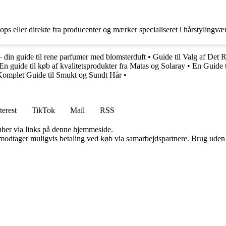
ops eller direkte fra producenter og mærker specialiseret i hårstylingvær
– din guide til rene parfumer med blomsterduft
•
Guide til Valg af Det 
n guide til køb af kvalitetsprodukter fra Matas og Solaray
•
En Guide 
Komplet Guide til Smukt og Sundt Hår
•
terest
TikTok
Mail
RSS
 køber via links på denne hjemmeside.
tager muligvis betaling ved køb via samarbejdspartnere. Brug uden till