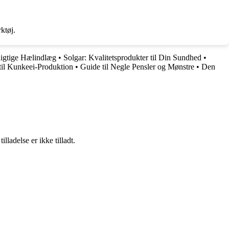
ktøj.
Rigtige Hælindlæg
•
Solgar: Kvalitetsprodukter til Din Sundhed
•
til Kunkeei-Produktion
•
Guide til Negle Pensler og Mønstre
•
Den
adelse er ikke tilladt.