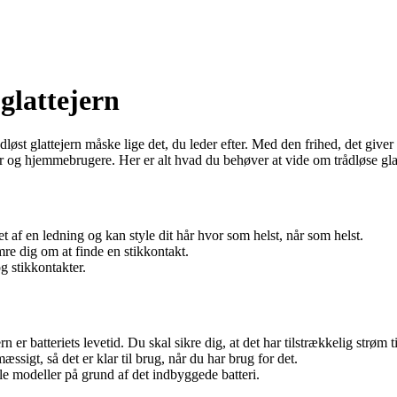
 glattejern
rådløst glattejern måske lige det, du leder efter. Med den frihed, det give
ter og hjemmebrugere. Her er alt hvad du behøver at vide om trådløse glat
t af en ledning og kan style dit hår hvor som helst, når som helst.
mre dig om at finde en stikkontakt.
g stikkontakter.
 er batteriets levetid. Du skal sikre dig, at det har tilstrækkelig strøm til
ssigt, så det er klar til brug, når du har brug for det.
le modeller på grund af det indbyggede batteri.