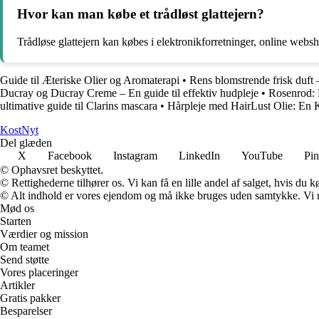
Hvor kan man købe et trådløst glattejern?
Trådløse glattejern kan købes i elektronikforretninger, online websh
Guide til Æteriske Olier og Aromaterapi
•
Rens blomstrende frisk duft 
Ducray og Ducray Creme – En guide til effektiv hudpleje
•
Rosenrod: E
ultimative guide til Clarins mascara
•
Hårpleje med HairLust Olie: En 
Kost
Nyt
Del glæden
X
Facebook
Instagram
LinkedIn
YouTube
Pin
© Ophavsret beskyttet.
© Rettighederne tilhører os. Vi kan få en lille andel af salget, hvis du
© Alt indhold er vores ejendom og må ikke bruges uden samtykke. Vi mod
Mød os
Starten
Værdier og mission
Om teamet
Send støtte
Vores placeringer
Artikler
Gratis pakker
Besparelser