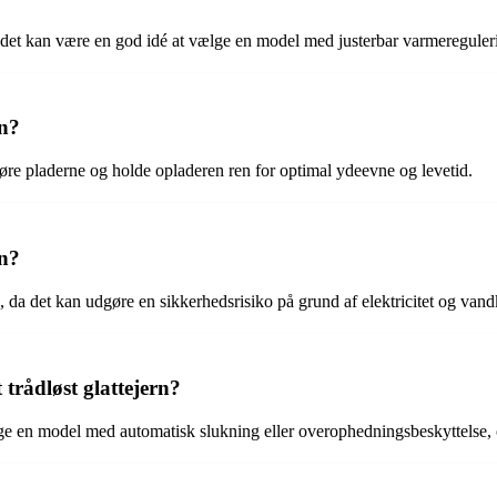
n det kan være en god idé at vælge en model med justerbar varmeregulering
rn?
gøre pladerne og holde opladeren ren for optimal ydeevne og levetid.
en?
n, da det kan udgøre en sikkerhedsrisiko på grund af elektricitet og vand
rådløst glattejern?
ge en model med automatisk slukning eller overophedningsbeskyttelse, 