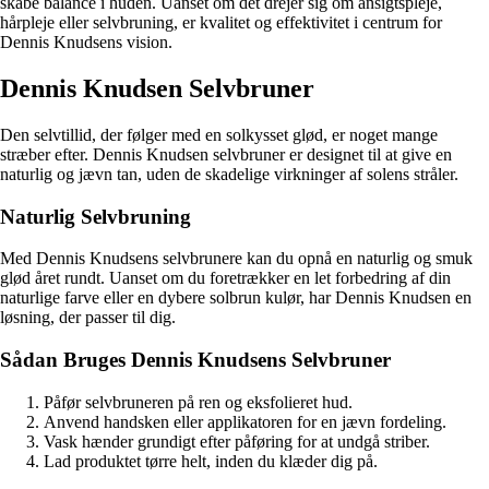
skabe balance i huden. Uanset om det drejer sig om ansigtspleje,
hårpleje eller selvbruning, er kvalitet og effektivitet i centrum for
Dennis Knudsens vision.
Dennis Knudsen Selvbruner
Den selvtillid, der følger med en solkysset glød, er noget mange
stræber efter. Dennis Knudsen selvbruner er designet til at give en
naturlig og jævn tan, uden de skadelige virkninger af solens stråler.
Naturlig Selvbruning
Med Dennis Knudsens selvbrunere kan du opnå en naturlig og smuk
glød året rundt. Uanset om du foretrækker en let forbedring af din
naturlige farve eller en dybere solbrun kulør, har Dennis Knudsen en
løsning, der passer til dig.
Sådan Bruges Dennis Knudsens Selvbruner
Påfør selvbruneren på ren og eksfolieret hud.
Anvend handsken eller applikatoren for en jævn fordeling.
Vask hænder grundigt efter påføring for at undgå striber.
Lad produktet tørre helt, inden du klæder dig på.