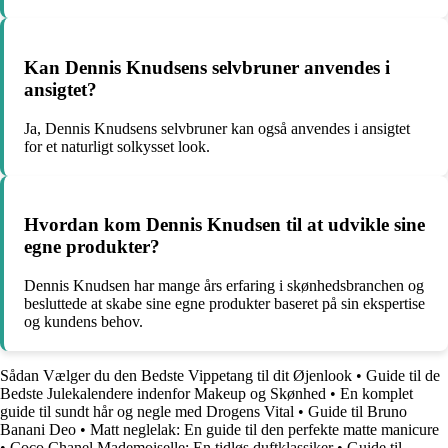
Kan Dennis Knudsens selvbruner anvendes i
ansigtet?
Ja, Dennis Knudsens selvbruner kan også anvendes i ansigtet
for et naturligt solkysset look.
Hvordan kom Dennis Knudsen til at udvikle sine
egne produkter?
Dennis Knudsen har mange års erfaring i skønhedsbranchen og
besluttede at skabe sine egne produkter baseret på sin ekspertise
og kundens behov.
Sådan Vælger du den Bedste Vippetang til dit Øjenlook
•
Guide til de
Bedste Julekalendere indenfor Makeup og Skønhed
•
En komplet
guide til sundt hår og negle med Drogens Vital
•
Guide til Bruno
Banani Deo
•
Matt neglelak: En guide til den perfekte matte manicure
•
Coco Chanel Mademoiselle: En tidløs duftklassiker
•
Guide til