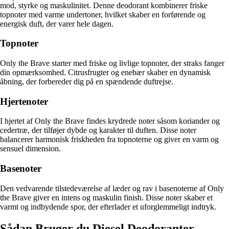
mod, styrke og maskulinitet. Denne deodorant kombinerer friske
topnoter med varme undertoner, hvilket skaber en forførende og
energisk duft, der varer hele dagen.
Topnoter
Only the Brave starter med friske og livlige topnoter, der straks fanger
din opmærksomhed. Citrusfrugter og enebær skaber en dynamisk
åbning, der forbereder dig på en spændende duftrejse.
Hjertenoter
I hjertet af Only the Brave findes krydrede noter såsom koriander og
cedertræ, der tilføjer dybde og karakter til duften. Disse noter
balancerer harmonisk friskheden fra topnoterne og giver en varm og
sensuel dimension.
Basenoter
Den vedvarende tilstedeværelse af læder og rav i basenoterne af Only
the Brave giver en intens og maskulin finish. Disse noter skaber et
varmt og indbydende spor, der efterlader et uforglemmeligt indtryk.
Sådan Bruger du Diesel Deodoranter