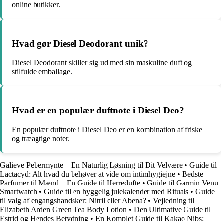
online butikker.
Hvad gør Diesel Deodorant unik?
Diesel Deodorant skiller sig ud med sin maskuline duft og
stilfulde emballage.
Hvad er en populær duftnote i Diesel Deo?
En populær duftnote i Diesel Deo er en kombination af friske
og træagtige noter.
Galieve Pebermynte – En Naturlig Løsning til Dit Velvære
•
Guide til
Lactacyd: Alt hvad du behøver at vide om intimhygiejne
•
Bedste
Parfumer til Mænd – En Guide til Herredufte
•
Guide til Garmin Venu
Smartwatch
•
Guide til en hyggelig julekalender med Rituals
•
Guide
til valg af engangshandsker: Nitril eller Abena?
•
Vejledning til
Elizabeth Arden Green Tea Body Lotion
•
Den Ultimative Guide til
Estrid og Hendes Betydning
•
En Komplet Guide til Kakao Nibs: