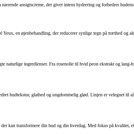
 nærende ansigtscreme, der giver intens hydrering og forbedrer hudens f
ré Yeux, en øjenbehandling, der reducerer synlige tegn på træthed og a
gte naturlige ingredienser. Fra rosenolie til hvid peon ekstrakt og lan
dret hudtekstur, glathed og ungdommelig glød. Linjen er velegnet til all
, der kan transformere din hud og din hverdag. Med fokus på kvalitet, ef