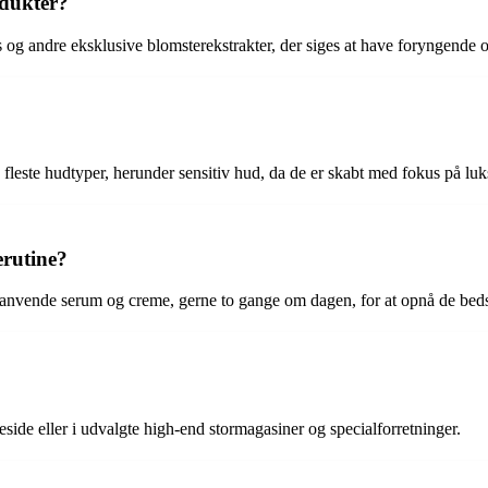
odukter?
s og andre eksklusive blomsterekstrakter, der siges at have foryngend
e fleste hudtyper, herunder sensitiv hud, da de er skabt med fokus på luks
erutine?
r anvende serum og creme, gerne to gange om dagen, for at opnå de bedst
side eller i udvalgte high-end stormagasiner og specialforretninger.