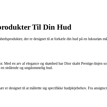
produkter Til Din Hud
nhedsprodukter, der er designet til at forkæle din hud på en luksuriøs m
or. Med en arv af elegance og skønhed har Dior skabt Prestige-linjen so
å en strålende og ungdommelig hud.
ær er designet til at målrette sig specifikke hudplejebehov. Fra ansigtsc