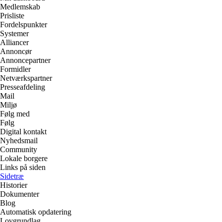
Medlemskab
Prisliste
Fordelspunkter
Systemer
Alliancer
Annoncør
Annoncepartner
Formidler
Netværkspartner
Presseafdeling
Mail
Miljø
Følg med
Følg
Digital kontakt
Nyhedsmail
Community
Lokale borgere
Links på siden
Sidetræ
Historier
Dokumenter
Blog
Automatisk opdatering
Lovgrundlag