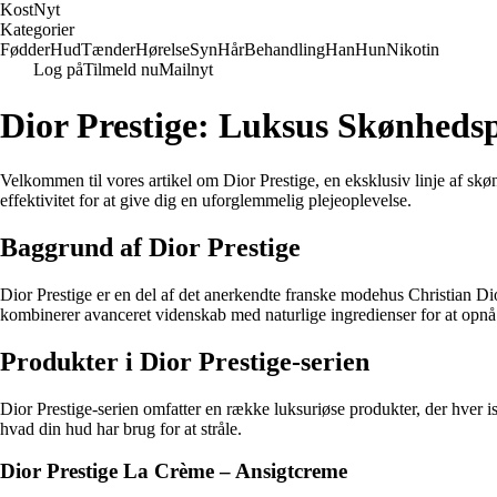
Kost
Nyt
Kategorier
Fødder
Hud
Tænder
Hørelse
Syn
Hår
Behandling
Han
Hun
Nikotin
Log på
Tilmeld nu
Mailnyt
Dior Prestige: Luksus Skønheds
Velkommen til vores artikel om Dior Prestige, en eksklusiv linje af skø
effektivitet for at give dig en uforglemmelig plejeoplevelse.
Baggrund af Dior Prestige
Dior Prestige er en del af det anerkendte franske modehus Christian Di
kombinerer avanceret videnskab med naturlige ingredienser for at opn
Produkter i Dior Prestige-serien
Dior Prestige-serien omfatter en række luksuriøse produkter, der hver is
hvad din hud har brug for at stråle.
Dior Prestige La Crème – Ansigtcreme