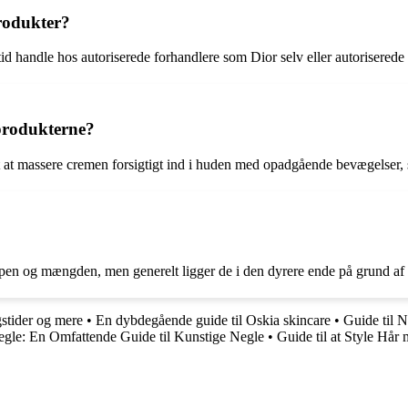
rodukter?
id handle hos autoriserede forhandlere som Dior selv eller autoriserede 
 produkterne?
et at massere cremen forsigtigt ind i huden med opadgående bevægelser
ypen og mængden, men generelt ligger de i den dyrere ende på grund af 
stider og mere
•
En dybdegående guide til Oskia skincare
•
Guide til 
egle: En Omfattende Guide til Kunstige Negle
•
Guide til at Style Hå