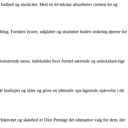
asthed og elasticitet. Med en let tekstur absorberes cremen let og
ldring. Formlen lysner, udglatter og strammer huden omkring øjnene for
g-blomstrende mose, indeholder hver formel nærende og antioxidant-rige
e hudtyper og aldre og giver en ultimativ spa-lignende oplevelse i dit
fektivitet og skønhed er Dior Prestige det ultimative valg for dem, der