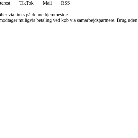
terest
TikTok
Mail
RSS
 køber via links på denne hjemmeside.
tager muligvis betaling ved køb via samarbejdspartnere. Brug uden till