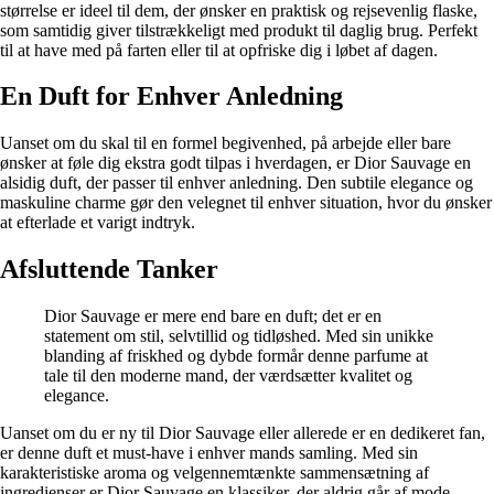
størrelse er ideel til dem, der ønsker en praktisk og rejsevenlig flaske,
som samtidig giver tilstrækkeligt med produkt til daglig brug. Perfekt
til at have med på farten eller til at opfriske dig i løbet af dagen.
En Duft for Enhver Anledning
Uanset om du skal til en formel begivenhed, på arbejde eller bare
ønsker at føle dig ekstra godt tilpas i hverdagen, er Dior Sauvage en
alsidig duft, der passer til enhver anledning. Den subtile elegance og
maskuline charme gør den velegnet til enhver situation, hvor du ønsker
at efterlade et varigt indtryk.
Afsluttende Tanker
Dior Sauvage er mere end bare en duft; det er en
statement om stil, selvtillid og tidløshed. Med sin unikke
blanding af friskhed og dybde formår denne parfume at
tale til den moderne mand, der værdsætter kvalitet og
elegance.
Uanset om du er ny til Dior Sauvage eller allerede er en dedikeret fan,
er denne duft et must-have i enhver mands samling. Med sin
karakteristiske aroma og velgennemtænkte sammensætning af
ingredienser er Dior Sauvage en klassiker, der aldrig går af mode.