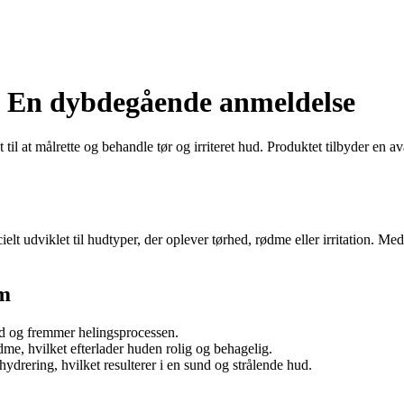
 En dybdegående anmeldelse
il at målrette og behandle tør og irriteret hud. Produktet tilbyder en av
lt udviklet til hudtyper, der oplever tørhed, rødme eller irritation. 
am
hud og fremmer helingsprocessen.
dme, hvilket efterlader huden rolig og behagelig.
hydrering, hvilket resulterer i en sund og strålende hud.