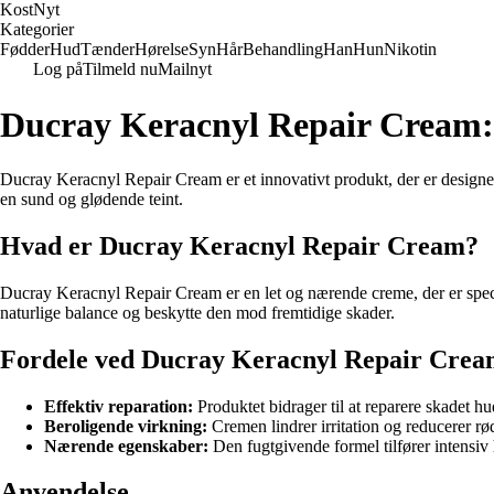
Kost
Nyt
Kategorier
Fødder
Hud
Tænder
Hørelse
Syn
Hår
Behandling
Han
Hun
Nikotin
Log på
Tilmeld nu
Mailnyt
Ducray Keracnyl Repair Cream:
Ducray Keracnyl Repair Cream er et innovativt produkt, der er designet t
en sund og glødende teint.
Hvad er Ducray Keracnyl Repair Cream?
Ducray Keracnyl Repair Cream er en let og nærende creme, der er specie
naturlige balance og beskytte den mod fremtidige skader.
Fordele ved Ducray Keracnyl Repair Cre
Effektiv reparation:
Produktet bidrager til at reparere skadet 
Beroligende virkning:
Cremen lindrer irritation og reducerer rø
Nærende egenskaber:
Den fugtgivende formel tilfører intensiv 
Anvendelse