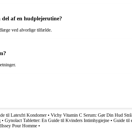
el af en hudplejerutine?
læge ved alvorlige tilfælde.
am?
etninger.
de til Latexfri Kondomer
•
Vichy Vitamin C Serum: Gør Din Hud Strål
g
•
Gynolact Tabletter: En Guide til Kvinders Intimhygiejne
•
Guide til 
u dIssey Pour Homme
•