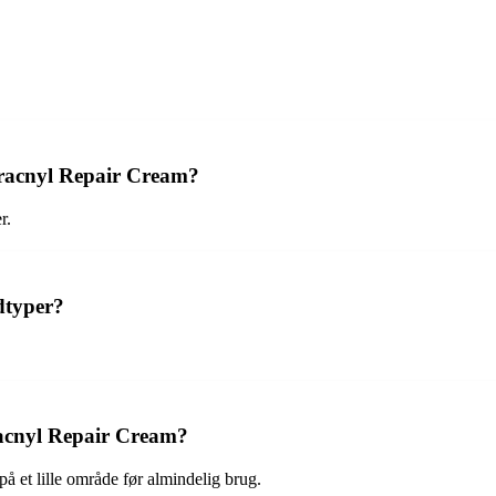
eracnyl Repair Cream?
r.
dtyper?
racnyl Repair Cream?
på et lille område før almindelig brug.