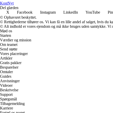
Kost
Nyt
Del glæden
X
Facebook
Instagram
LinkedIn
YouTube
Pin
© Ophavsret beskyttet.
© Rettighederne tilhører os. Vi kan få en lille andel af salget, hvis du
© Alt indhold er vores ejendom og må ikke bruges uden samtykke. Vi mod
Mød os
Starten
Værdier og mission
Om teamet
Send støtte
Vores placeringer
Artikler
Gratis pakker
Besparelser
Omtaler
Guides
Anvisninger
Videoer
Beskrivelse
Support
Spørgsmål
Tilbagemelding
Karriere
Fortæl os noget