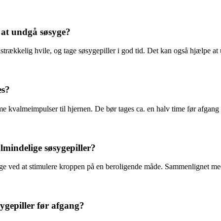
 at undgå søsyge?
trækkelig hvile, og tage søsygepiller i god tid. Det kan også hjælpe at u
es?
e kvalmeimpulser til hjernen. De bør tages ca. en halv time før afgang f
mindelige søsygepiller?
tsyge ved at stimulere kroppen på en beroligende måde. Sammenlignet med
ygepiller før afgang?