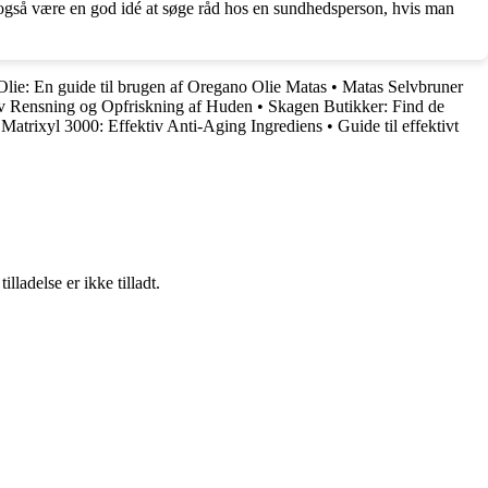
n også være en god idé at søge råd hos en sundhedsperson, hvis man
lie: En guide til brugen af Oregano Olie Matas
•
Matas Selvbruner
tiv Rensning og Opfriskning af Huden
•
Skagen Butikker: Find de
 Matrixyl 3000: Effektiv Anti-Aging Ingrediens
•
Guide til effektivt
adelse er ikke tilladt.