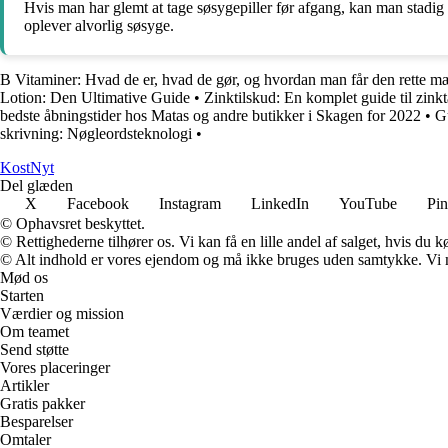
Hvis man har glemt at tage søsygepiller før afgang, kan man stadig
oplever alvorlig søsyge.
B Vitaminer: Hvad de er, hvad de gør, og hvordan man får den rette 
Lotion: Den Ultimative Guide
•
Zinktilskud: En komplet guide til zinkt
bedste åbningstider hos Matas og andre butikker i Skagen for 2022
•
Gu
skrivning: Nøgleordsteknologi
•
Kost
Nyt
Del glæden
X
Facebook
Instagram
LinkedIn
YouTube
Pin
© Ophavsret beskyttet.
© Rettighederne tilhører os. Vi kan få en lille andel af salget, hvis du
© Alt indhold er vores ejendom og må ikke bruges uden samtykke. Vi mod
Mød os
Starten
Værdier og mission
Om teamet
Send støtte
Vores placeringer
Artikler
Gratis pakker
Besparelser
Omtaler