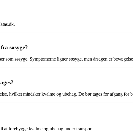
atas.dk.
 fra søsyge?
rejser som søsyge. Symptomerne ligner søsyge, men årsagen er bevægelse
tages?
lse, hvilket mindsker kvalme og ubehag. De bør tages før afgang for be
 til at forebygge kvalme og ubehag under transport.