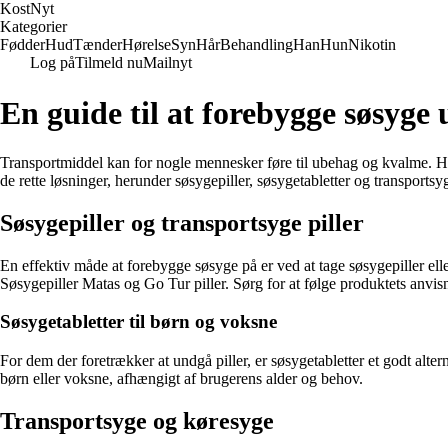
Kost
Nyt
Kategorier
Fødder
Hud
Tænder
Hørelse
Syn
Hår
Behandling
Han
Hun
Nikotin
Log på
Tilmeld nu
Mailnyt
En guide til at forebygge søsyge
Transportmiddel kan for nogle mennesker føre til ubehag og kvalme. He
de rette løsninger, herunder søsygepiller, søsygetabletter og transportsyg
Søsygepiller og transportsyge piller
En effektiv måde at forebygge søsyge på er ved at tage søsygepiller elle
Søsygepiller Matas og Go Tur piller. Sørg for at følge produktets anvis
Søsygetabletter til børn og voksne
For dem der foretrækker at undgå piller, er søsygetabletter et godt alte
børn eller voksne, afhængigt af brugerens alder og behov.
Transportsyge og køresyge