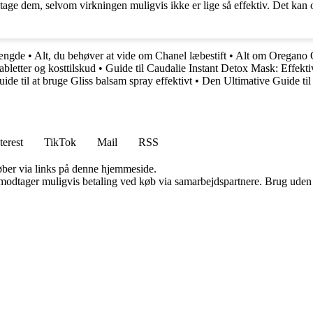
 tage dem, selvom virkningen muligvis ikke er lige så effektiv. Det ka
mængde
•
Alt, du behøver at vide om Chanel læbestift
•
Alt om Oregano O
abletter og kosttilskud
•
Guide til Caudalie Instant Detox Mask: Effek
ide til at bruge Gliss balsam spray effektivt
•
Den Ultimative Guide til
terest
TikTok
Mail
RSS
 køber via links på denne hjemmeside.
tager muligvis betaling ved køb via samarbejdspartnere. Brug uden till