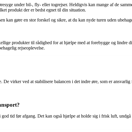
syge under bil-, fly- eller togrejser. Heldigvis kan mange af de samme 
et produkt der er bedst egnet til din situation.
ejsen kan gøre en stor forskel og sikre, at du kan nyde turen uden ubeha
ellige produkter til rådighed for at hjælpe med at forebygge og lindre 
behagelig rejseoplevelse.
e. De virker ved at stabilisere balancen i det indre øre, som er ansvarli
ansport?
god tid før afgang. Det kan også hjælpe at holde sig i frisk luft, undgå