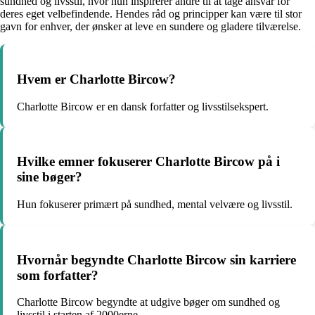
sundhed og livsstil, hvor hun inspirerer andre til at tage ansvar for
deres eget velbefindende. Hendes råd og principper kan være til stor
gavn for enhver, der ønsker at leve en sundere og gladere tilværelse.
Hvem er Charlotte Bircow?
Charlotte Bircow er en dansk forfatter og livsstilsekspert.
Hvilke emner fokuserer Charlotte Bircow på i
sine bøger?
Hun fokuserer primært på sundhed, mental velvære og livsstil.
Hvornår begyndte Charlotte Bircow sin karriere
som forfatter?
Charlotte Bircow begyndte at udgive bøger om sundhed og
livsstil i starten af 2000erne.