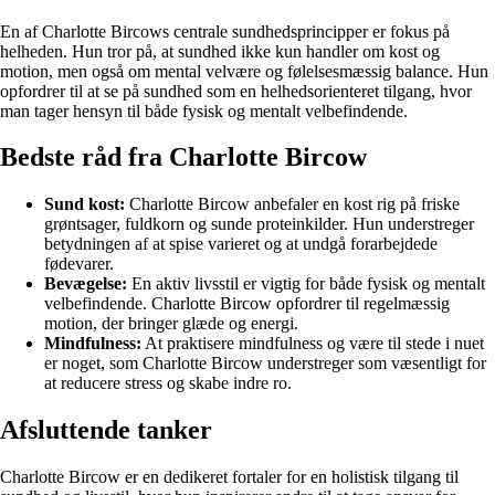
En af Charlotte Bircows centrale sundhedsprincipper er fokus på
helheden. Hun tror på, at sundhed ikke kun handler om kost og
motion, men også om mental velvære og følelsesmæssig balance. Hun
opfordrer til at se på sundhed som en helhedsorienteret tilgang, hvor
man tager hensyn til både fysisk og mentalt velbefindende.
Bedste råd fra Charlotte Bircow
Sund kost:
Charlotte Bircow anbefaler en kost rig på friske
grøntsager, fuldkorn og sunde proteinkilder. Hun understreger
betydningen af at spise varieret og at undgå forarbejdede
fødevarer.
Bevægelse:
En aktiv livsstil er vigtig for både fysisk og mentalt
velbefindende. Charlotte Bircow opfordrer til regelmæssig
motion, der bringer glæde og energi.
Mindfulness:
At praktisere mindfulness og være til stede i nuet
er noget, som Charlotte Bircow understreger som væsentligt for
at reducere stress og skabe indre ro.
Afsluttende tanker
Charlotte Bircow er en dedikeret fortaler for en holistisk tilgang til