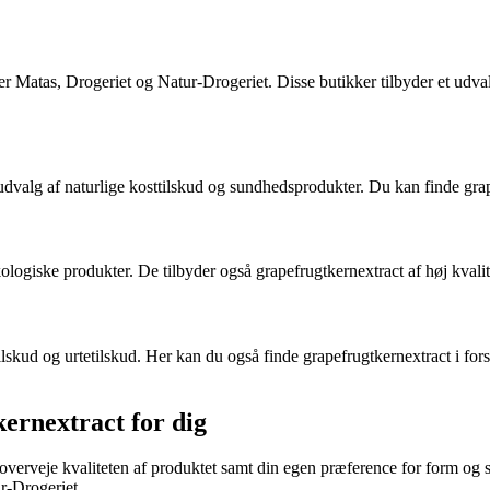
r Matas, Drogeriet og Natur-Drogeriet. Disse butikker tilbyder et udvalg
valg af naturlige kosttilskud og sundhedsprodukter. Du kan finde grape
ologiske produkter. De tilbyder også grapefrugtkernextract af høj kvalit
lskud og urtetilskud. Her kan du også finde grapefrugtkernextract i forsk
kernextract for dig
 overveje kvaliteten af produktet samt din egen præference for form og s
r-Drogeriet.