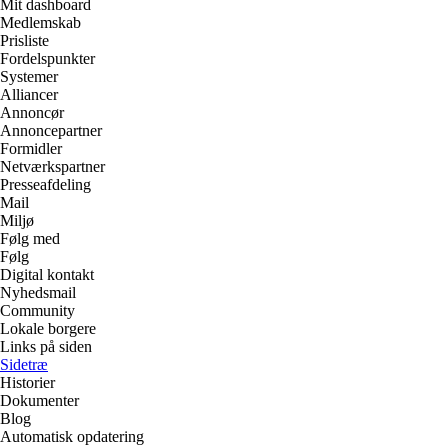
Mit dashboard
Medlemskab
Prisliste
Fordelspunkter
Systemer
Alliancer
Annoncør
Annoncepartner
Formidler
Netværkspartner
Presseafdeling
Mail
Miljø
Følg med
Følg
Digital kontakt
Nyhedsmail
Community
Lokale borgere
Links på siden
Sidetræ
Historier
Dokumenter
Blog
Automatisk opdatering