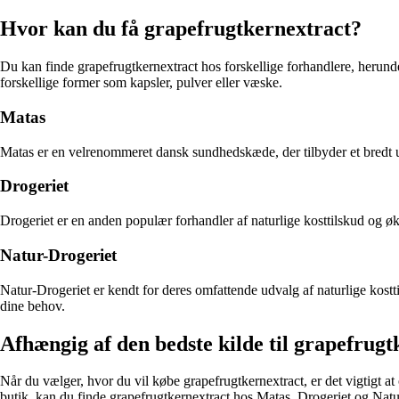
Hvor kan du få grapefrugtkernextract?
Du kan finde grapefrugtkernextract hos forskellige forhandlere, herunde
forskellige former som kapsler, pulver eller væske.
Matas
Matas er en velrenommeret dansk sundhedskæde, der tilbyder et bredt ud
Drogeriet
Drogeriet er en anden populær forhandler af naturlige kosttilskud og øk
Natur-Drogeriet
Natur-Drogeriet er kendt for deres omfattende udvalg af naturlige kostti
dine behov.
Afhængig af den bedste kilde til grapefrugt
Når du vælger, hvor du vil købe grapefrugtkernextract, er det vigtigt at
butik, kan du finde grapefrugtkernextract hos Matas, Drogeriet og Natu