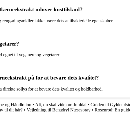
kerneekstrakt udover kosttilskud?
rengøringsmidler takket være dets antibakterielle egenskaber.
getarer?
d egnet til veganere og vegetarer.
eekstrakt på for at bevare dets kvalitet?
 direkte sollys for at bevare dets kvalitet og holdbarhed.
me og Håndlotion
•
Alt, du skal vide om Juhldal
•
Guiden til Gyldenrist
til dit hår?
•
Vejledning til Benadryl Næsespray
•
Rosenrod: En guide 
•