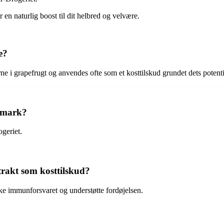
 en naturlig boost til dit helbred og velvære.
e?
rne i grapefrugt og anvendes ofte som et kosttilskud grundet dets poten
nmark?
geriet.
trakt som kosttilskud?
ke immunforsvaret og understøtte fordøjelsen.