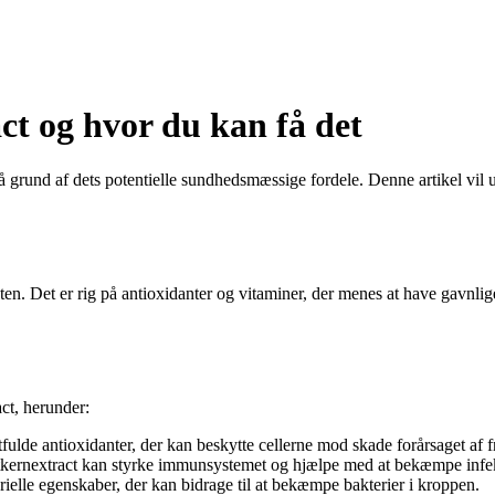
ct og hvor du kan få det
å grund af dets potentielle sundhedsmæssige fordele. Denne artikel vil
gten. Det er rig på antioxidanter og vitaminer, der menes at have gavnli
ct, herunder:
ulde antioxidanter, der kan beskytte cellerne mod skade forårsaget af fr
tkernextract kan styrke immunsystemet og hjælpe med at bekæmpe infek
ielle egenskaber, der kan bidrage til at bekæmpe bakterier i kroppen.