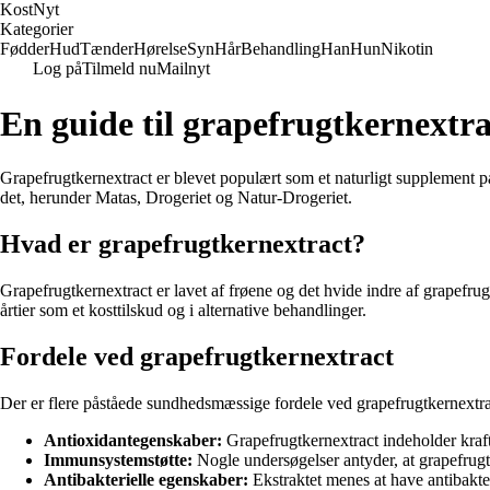
Kost
Nyt
Kategorier
Fødder
Hud
Tænder
Hørelse
Syn
Hår
Behandling
Han
Hun
Nikotin
Log på
Tilmeld nu
Mailnyt
En guide til grapefrugtkernextra
Grapefrugtkernextract er blevet populært som et naturligt supplement p
det, herunder Matas, Drogeriet og Natur-Drogeriet.
Hvad er grapefrugtkernextract?
Grapefrugtkernextract er lavet af frøene og det hvide indre af grapefru
årtier som et kosttilskud og i alternative behandlinger.
Fordele ved grapefrugtkernextract
Der er flere påståede sundhedsmæssige fordele ved grapefrugtkernextra
Antioxidantegenskaber:
Grapefrugtkernextract indeholder kraftf
Immunsystemstøtte:
Nogle undersøgelser antyder, at grapefrug
Antibakterielle egenskaber:
Ekstraktet menes at have antibakter