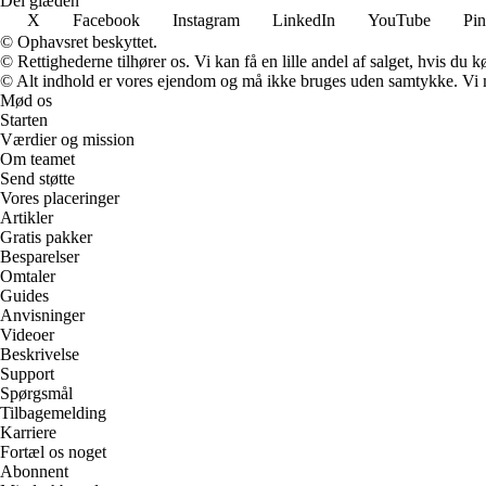
Del glæden
X
Facebook
Instagram
LinkedIn
YouTube
Pin
© Ophavsret beskyttet.
© Rettighederne tilhører os. Vi kan få en lille andel af salget, hvis du
© Alt indhold er vores ejendom og må ikke bruges uden samtykke. Vi mod
Mød os
Starten
Værdier og mission
Om teamet
Send støtte
Vores placeringer
Artikler
Gratis pakker
Besparelser
Omtaler
Guides
Anvisninger
Videoer
Beskrivelse
Support
Spørgsmål
Tilbagemelding
Karriere
Fortæl os noget
Abonnent