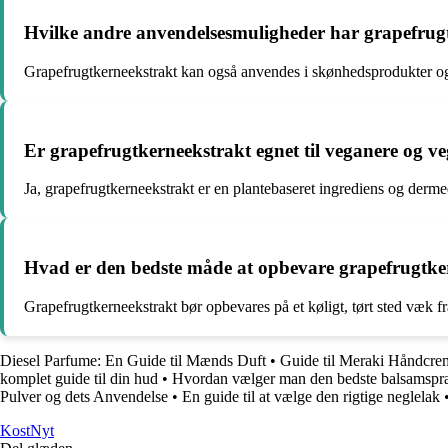
Hvilke andre anvendelsesmuligheder har grapefrugt
Grapefrugtkerneekstrakt kan også anvendes i skønhedsprodukter og 
Er grapefrugtkerneekstrakt egnet til veganere og ve
Ja, grapefrugtkerneekstrakt er en plantebaseret ingrediens og derme
Hvad er den bedste måde at opbevare grapefrugtkern
Grapefrugtkerneekstrakt bør opbevares på et køligt, tørt sted væk fra
Diesel Parfume: En Guide til Mænds Duft
•
Guide til Meraki Håndcre
komplet guide til din hud
•
Hvordan vælger man den bedste balsamspray 
Pulver og dets Anvendelse
•
En guide til at vælge den rigtige neglelak
Kost
Nyt