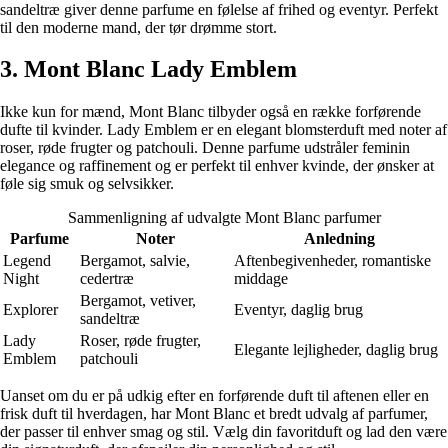
sandeltræ giver denne parfume en følelse af frihed og eventyr. Perfekt
til den moderne mand, der tør drømme stort.
3. Mont Blanc Lady Emblem
Ikke kun for mænd, Mont Blanc tilbyder også en række forførende
dufte til kvinder. Lady Emblem er en elegant blomsterduft med noter af
roser, røde frugter og patchouli. Denne parfume udstråler feminin
elegance og raffinement og er perfekt til enhver kvinde, der ønsker at
føle sig smuk og selvsikker.
Sammenligning af udvalgte Mont Blanc parfumer
Parfume
Noter
Anledning
Legend
Bergamot, salvie,
Aftenbegivenheder, romantiske
Night
cedertræ
middage
Bergamot, vetiver,
Explorer
Eventyr, daglig brug
sandeltræ
Lady
Roser, røde frugter,
Elegante lejligheder, daglig brug
Emblem
patchouli
Uanset om du er på udkig efter en forførende duft til aftenen eller en
frisk duft til hverdagen, har Mont Blanc et bredt udvalg af parfumer,
der passer til enhver smag og stil. Vælg din favoritduft og lad den være