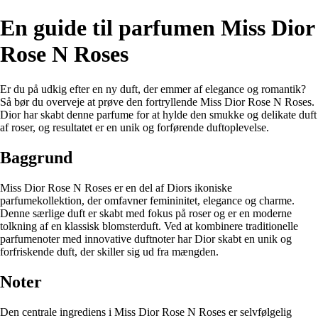
En guide til parfumen Miss Dior
Rose N Roses
Er du på udkig efter en ny duft, der emmer af elegance og romantik?
Så bør du overveje at prøve den fortryllende Miss Dior Rose N Roses.
Dior har skabt denne parfume for at hylde den smukke og delikate duft
af roser, og resultatet er en unik og forførende duftoplevelse.
Baggrund
Miss Dior Rose N Roses er en del af Diors ikoniske
parfumekollektion, der omfavner femininitet, elegance og charme.
Denne særlige duft er skabt med fokus på roser og er en moderne
tolkning af en klassisk blomsterduft. Ved at kombinere traditionelle
parfumenoter med innovative duftnoter har Dior skabt en unik og
forfriskende duft, der skiller sig ud fra mængden.
Noter
Den centrale ingrediens i Miss Dior Rose N Roses er selvfølgelig