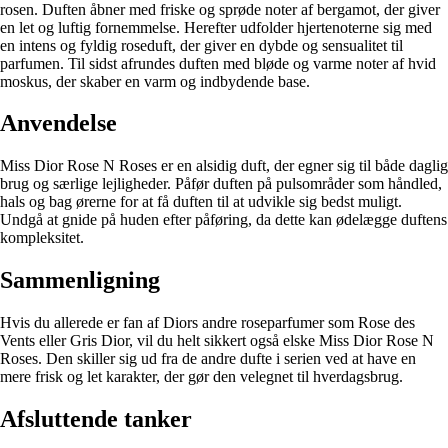
rosen. Duften åbner med friske og sprøde noter af bergamot, der giver
en let og luftig fornemmelse. Herefter udfolder hjertenoterne sig med
en intens og fyldig roseduft, der giver en dybde og sensualitet til
parfumen. Til sidst afrundes duften med bløde og varme noter af hvid
moskus, der skaber en varm og indbydende base.
Anvendelse
Miss Dior Rose N Roses er en alsidig duft, der egner sig til både daglig
brug og særlige lejligheder. Påfør duften på pulsområder som håndled,
hals og bag ørerne for at få duften til at udvikle sig bedst muligt.
Undgå at gnide på huden efter påføring, da dette kan ødelægge duftens
kompleksitet.
Sammenligning
Hvis du allerede er fan af Diors andre roseparfumer som Rose des
Vents eller Gris Dior, vil du helt sikkert også elske Miss Dior Rose N
Roses. Den skiller sig ud fra de andre dufte i serien ved at have en
mere frisk og let karakter, der gør den velegnet til hverdagsbrug.
Afsluttende tanker