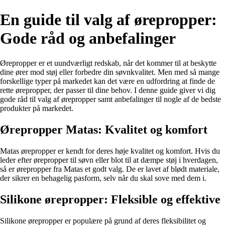
En guide til valg af ørepropper:
Gode råd og anbefalinger
Ørepropper er et uundværligt redskab, når det kommer til at beskytte
dine ører mod støj eller forbedre din søvnkvalitet. Men med så mange
forskellige typer på markedet kan det være en udfordring at finde de
rette ørepropper, der passer til dine behov. I denne guide giver vi dig
gode råd til valg af ørepropper samt anbefalinger til nogle af de bedste
produkter på markedet.
Ørepropper Matas: Kvalitet og komfort
Matas ørepropper er kendt for deres høje kvalitet og komfort. Hvis du
leder efter ørepropper til søvn eller blot til at dæmpe støj i hverdagen,
så er ørepropper fra Matas et godt valg. De er lavet af blødt materiale,
der sikrer en behagelig pasform, selv når du skal sove med dem i.
Silikone ørepropper: Fleksible og effektive
Silikone ørepropper er populære på grund af deres fleksibilitet og