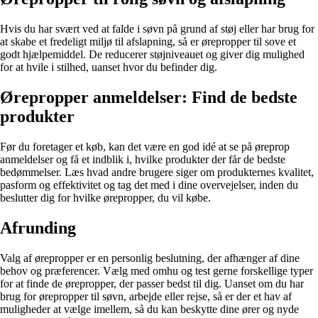
Hvis du har svært ved at falde i søvn på grund af støj eller har brug for
at skabe et fredeligt miljø til afslapning, så er ørepropper til sove et
godt hjælpemiddel. De reducerer støjniveauet og giver dig mulighed
for at hvile i stilhed, uanset hvor du befinder dig.
Ørepropper anmeldelser: Find de bedste
produkter
Før du foretager et køb, kan det være en god idé at se på øreprop
anmeldelser og få et indblik i, hvilke produkter der får de bedste
bedømmelser. Læs hvad andre brugere siger om produkternes kvalitet,
pasform og effektivitet og tag det med i dine overvejelser, inden du
beslutter dig for hvilke ørepropper, du vil købe.
Afrunding
Valg af ørepropper er en personlig beslutning, der afhænger af dine
behov og præferencer. Vælg med omhu og test gerne forskellige typer
for at finde de ørepropper, der passer bedst til dig. Uanset om du har
brug for ørepropper til søvn, arbejde eller rejse, så er der et hav af
muligheder at vælge imellem, så du kan beskytte dine ører og nyde