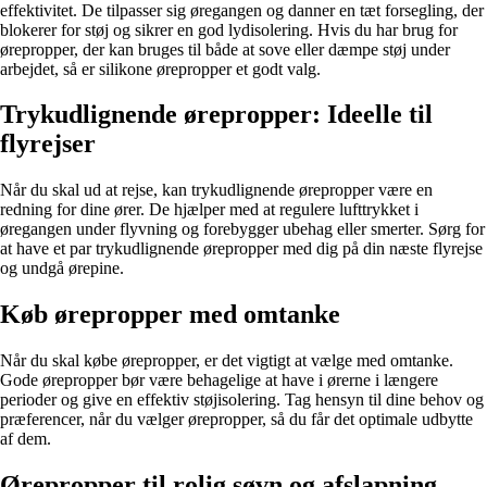
effektivitet. De tilpasser sig øregangen og danner en tæt forsegling, der
blokerer for støj og sikrer en god lydisolering. Hvis du har brug for
ørepropper, der kan bruges til både at sove eller dæmpe støj under
arbejdet, så er silikone ørepropper et godt valg.
Trykudlignende ørepropper: Ideelle til
flyrejser
Når du skal ud at rejse, kan trykudlignende ørepropper være en
redning for dine ører. De hjælper med at regulere lufttrykket i
øregangen under flyvning og forebygger ubehag eller smerter. Sørg for
at have et par trykudlignende ørepropper med dig på din næste flyrejse
og undgå ørepine.
Køb ørepropper med omtanke
Når du skal købe ørepropper, er det vigtigt at vælge med omtanke.
Gode ørepropper bør være behagelige at have i ørerne i længere
perioder og give en effektiv støjisolering. Tag hensyn til dine behov og
præferencer, når du vælger ørepropper, så du får det optimale udbytte
af dem.
Ørepropper til rolig søvn og afslapning