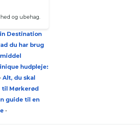
ørhed og ubehag.
in Destination
vad du har brug
emiddel
linique hudpleje:
•
Alt, du skal
 til Mørkerød
in guide til en
te
•