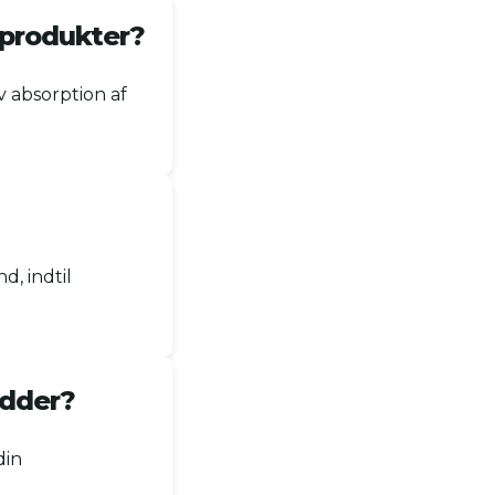
jeprodukter?
v absorption af
d, indtil
ødder?
din