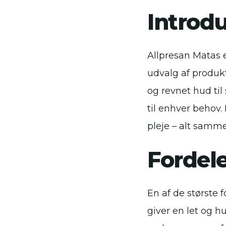
Introdu
Allpresan Matas e
udvalg af produkt
og revnet hud til
til enhver behov.
pleje – alt samme
Fordel
En af de største 
giver en let og h