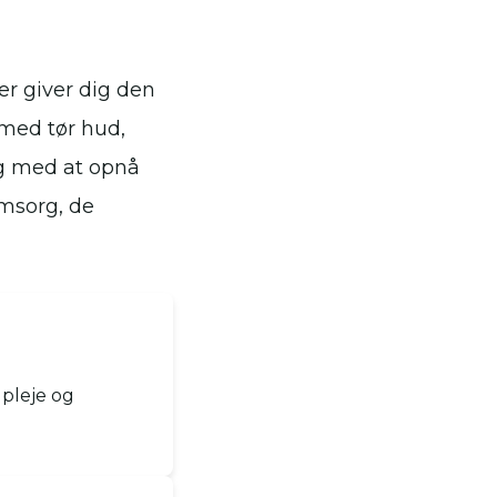
er giver dig den
 med tør hud,
ig med at opnå
omsorg, de
 pleje og