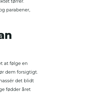
tet tørrer.
 og parabener,
san
t at følge en
ør dem forsigtigt.
assér det blidt
ge fødder året