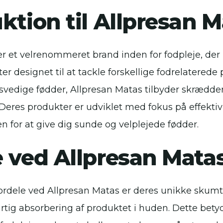
ktion til Allpresan 
r et velrenommeret brand inden for fodpleje, der 
er designet til at tackle forskellige fodrelaterede 
 svedige fødder, Allpresan Matas tilbyder skrædde
 Deres produkter er udviklet med fokus på effektiv
n for at give dig sunde og velplejede fødder.
e ved Allpresan Mata
fordele ved Allpresan Matas er deres unikke skumt
urtig absorbering af produktet i huden. Dette bety