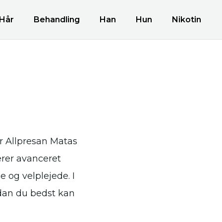
Hår
Behandling
Han
Hun
Nikotin
er Allpresan Matas
rer avanceret
 og velplejede. I
rdan du bedst kan