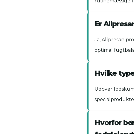
rutinemæssige f
Er Allpresa
Ja, Allpresan pr
optimal fugtbal
Hvilke typ
Udover fodskum 
specialprodukter 
Hvorfor bør