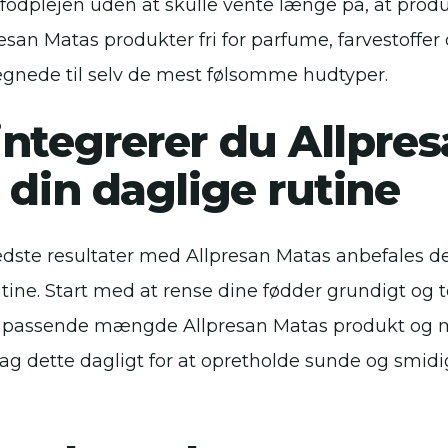
odplejen uden at skulle vente længe på, at produk
san Matas produkter fri for parfume, farvestoffer
egnede til selv de mest følsomme hudtyper.
integrerer du Allpre
 din daglige rutine
edste resultater med Allpresan Matas anbefales de
tine. Start med at rense dine fødder grundigt og t
n passende mængde Allpresan Matas produkt og m
ag dette dagligt for at opretholde sunde og smidi