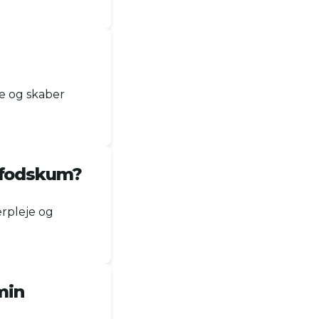
me og skaber
r fodskum?
rpleje og
min