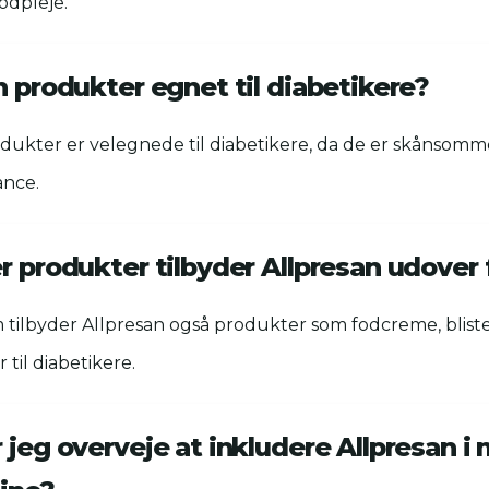
odpleje.
n produkter egnet til diabetikere?
odukter er velegnede til diabetikere, da de er skånsom
ance.
er produkter tilbyder Allpresan udove
tilbyder Allpresan også produkter som fodcreme, bliste
til diabetikere.
 jeg overveje at inkludere Allpresan i 