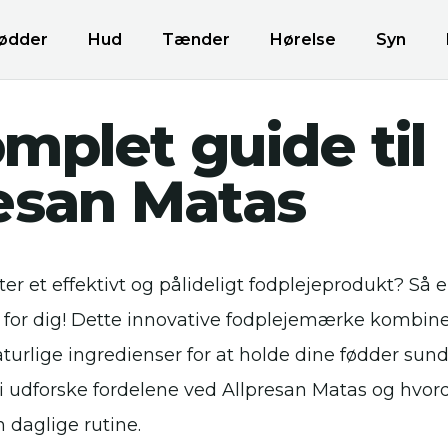
ødder
Hud
Tænder
Hørelse
Syn
mplet guide til
esan Matas
ter et effektivt og pålideligt fodplejeprodukt? Så 
for dig! Dette innovative fodplejemærke kombine
urlige ingredienser for at holde dine fødder sunde
vi udforske fordelene ved Allpresan Matas og hvo
n daglige rutine.