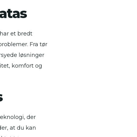
Matas
har et bredt
problemer. Fra tør
rsyede løsninger
itet, komfort og
s
eknologi, der
der, at du kan