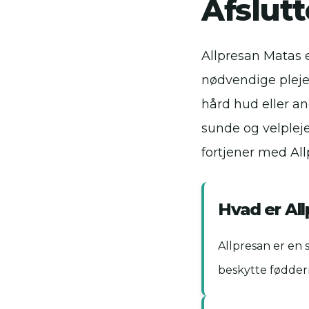
Afslut
Allpresan Matas e
nødvendige pleje
hård hud eller a
sunde og velplej
fortjener med Al
Hvad er Al
Allpresan er en s
beskytte fødder