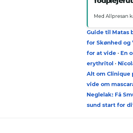
fodplejeru
Med Allpresan ka
Guide til Matas 
for Skønhed og 
for at vide
•
En o
erythritol
•
Nicol
Alt om Clinique
vide om mascara
Neglelak: Få S
sund start for di