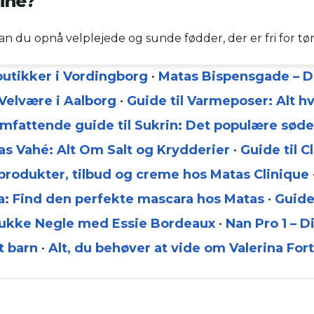
tine?
n du opnå velplejede og sunde fødder, der er fri for t
butikker i Vordingborg
•
Matas Bispensgade – D
Velvære i Aalborg
•
Guide til Varmeposer: Alt h
mfattende guide til Sukrin: Det populære sød
as Vahé: Alt Om Salt og Krydderier
•
Guide til C
 produkter, tilbud og creme hos Matas Clinique
: Find den perfekte mascara hos Matas
•
Guide
mukke Negle med Essie Bordeaux
•
Nan Pro 1 – D
t barn
•
Alt, du behøver at vide om Valerina For