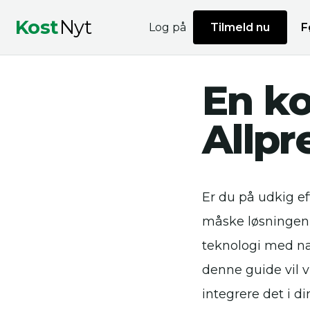
Kost
Nyt
Log på
Tilmeld nu
F
En ko
Allpr
Er du på udkig ef
måske løsningen 
teknologi med nat
denne guide vil 
integrere det i di