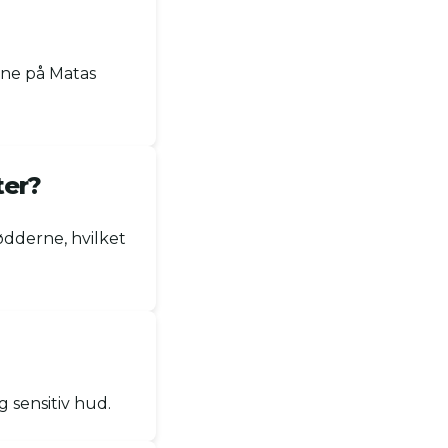
ine på Matas
ter?
ødderne, hvilket
 sensitiv hud.