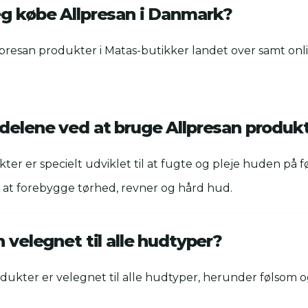
eg købe Allpresan i Danmark?
presan produkter i Matas-butikker landet over samt onl
rdelene ved at bruge Allpresan produk
ter er specielt udviklet til at fugte og pleje huden på f
at forebygge tørhed, revner og hård hud.
n velegnet til alle hudtyper?
odukter er velegnet til alle hudtyper, herunder følsom og