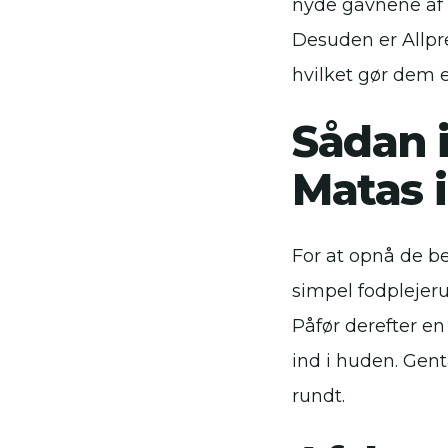
nyde gavnene af f
Desuden er Allpre
hvilket gør dem 
Sådan 
Matas i
For at opnå de b
simpel fodplejeru
Påfør derefter e
ind i huden. Gent
rundt.