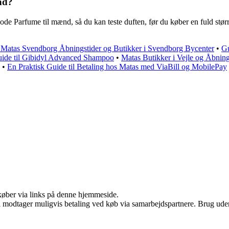
nd?
e Parfume til mænd, så du kan teste duften, før du køber en fuld størrel
l Matas Svendborg Åbningstider og Butikker i Svendborg Bycenter
•
Gu
uide til Gibidyl Advanced Shampoo
•
Matas Butikker i Vejle og Åbnin
•
En Praktisk Guide til Betaling hos Matas med ViaBill og MobilePay
u køber via links på denne hjemmeside.
odtager muligvis betaling ved køb via samarbejdspartnere. Brug uden ti