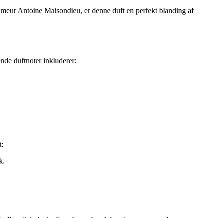
umeur Antoine Maisondieu, er denne duft en perfekt blanding af
de duftnoter inkluderer:
t:
k.