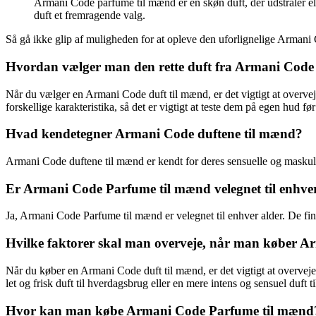
Armani Code parfume til mænd er en skøn duft, der udstråler ele
duft et fremragende valg.
Så gå ikke glip af muligheden for at opleve den uforlignelige Armani 
Hvordan vælger man den rette duft fra Armani Code
Når du vælger en Armani Code duft til mænd, er det vigtigt at overv
forskellige karakteristika, så det er vigtigt at teste dem på egen hud fø
Hvad kendetegner Armani Code duftene til mænd?
Armani Code duftene til mænd er kendt for deres sensuelle og maskuli
Er Armani Code Parfume til mænd velegnet til enhve
Ja, Armani Code Parfume til mænd er velegnet til enhver alder. De find
Hvilke faktorer skal man overveje, når man køber A
Når du køber en Armani Code duft til mænd, er det vigtigt at overveje 
let og frisk duft til hverdagsbrug eller en mere intens og sensuel duft ti
Hvor kan man købe Armani Code Parfume til mænd