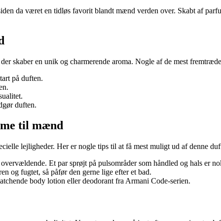
iden da været en tidløs favorit blandt mænd verden over. Skabt af parf
d
er skaber en unik og charmerende aroma. Nogle af de mest fremtræden
tart på duften.
en.
ualitet.
dgør duften.
ume til mænd
lle lejligheder. Her er nogle tips til at få mest muligt ud af denne duf
 overvældende. Et par sprøjt på pulsområder som håndled og hals er no
en og fugtet, så påfør den gerne lige efter et bad.
atchende body lotion eller deodorant fra Armani Code-serien.