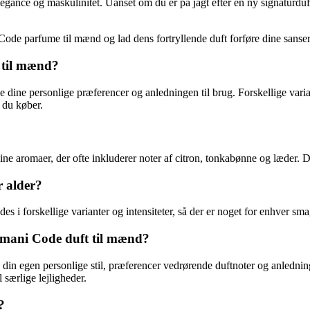
gance og maskulinitet. Uanset om du er på jagt efter en ny signaturduft
Code parfume til mænd og lad dens fortryllende duft forføre dine sanser
 til mænd?
eje dine personlige præferencer og anledningen til brug. Forskellige 
r du køber.
ne aromaer, der ofte inkluderer noter af citron, tonkabønne og læder. D
r alder?
es i forskellige varianter og intensiteter, så der er noget for enhver sm
rmani Code duft til mænd?
din egen personlige stil, præferencer vedrørende duftnoter og anledning
l særlige lejligheder.
?