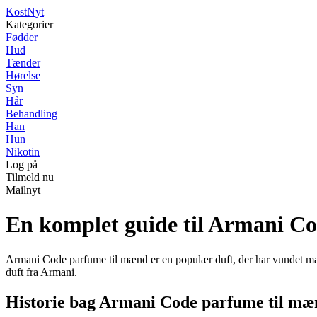
Kost
Nyt
Kategorier
Fødder
Hud
Tænder
Hørelse
Syn
Hår
Behandling
Han
Hun
Nikotin
Log på
Tilmeld nu
Mailnyt
En komplet guide til Armani C
Armani Code parfume til mænd er en populær duft, der har vundet mang
duft fra Armani.
Historie bag Armani Code parfume til mæ