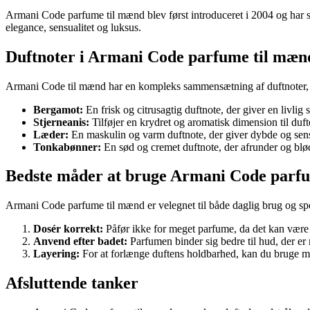
Armani Code parfume til mænd blev først introduceret i 2004 og har s
elegance, sensualitet og luksus.
Duftnoter i Armani Code parfume til mæn
Armani Code til mænd har en kompleks sammensætning af duftnoter, d
Bergamot:
En frisk og citrusagtig duftnote, der giver en livlig s
Stjerneanis:
Tilføjer en krydret og aromatisk dimension til duft
Læder:
En maskulin og varm duftnote, der giver dybde og sens
Tonkabønner:
En sød og cremet duftnote, der afrunder og blø
Bedste måder at bruge Armani Code parf
Armani Code parfume til mænd er velegnet til både daglig brug og specie
Dosér korrekt:
Påfør ikke for meget parfume, da det kan være
Anvend efter badet:
Parfumen binder sig bedre til hud, der er r
Layering:
For at forlænge duftens holdbarhed, kan du bruge m
Afsluttende tanker