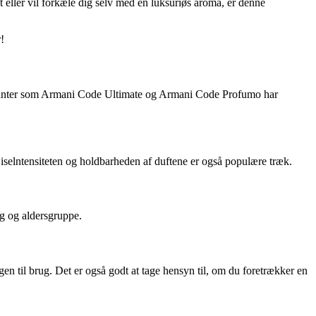
 eller vil forkæle dig selv med en luksuriøs aroma, er denne
!
varianter som Armani Code Ultimate og Armani Code Profumo har
iselntensiteten og holdbarheden af duftene er også populære træk.
ag og aldersgruppe.
en til brug. Det er også godt at tage hensyn til, om du foretrækker en