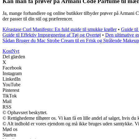
Kan man få prøver på Armani Code Parfume til mæ
Ja, mange forhandlere og online butikker tilbyder prøver på Armani Cod
der passer til din stil og præferencer.
Kérastase Curl Manifesto: En fuld guide til smukke krøller
•
Guide ti
Guide til Effektiv Imprægnering af Tøj og Overtøj
•
Den ultimative g
Sådan Bruger du Mac Strobe Cream til en Frisk og Strålende Makeup
Kost
Nyt
Del glæden
X
Facebook
Instagram
LinkedIn
YouTube
Pinterest
TikTok
Mail
RSS
© Ophavsret beskyttet.
© Rettighederne tilhører os. Vi kan få en lille andel af salget, hvis d
© Alt indhold er vores ejendom og må ikke bruges uden samtykke. Vi m
Mød os
Starten