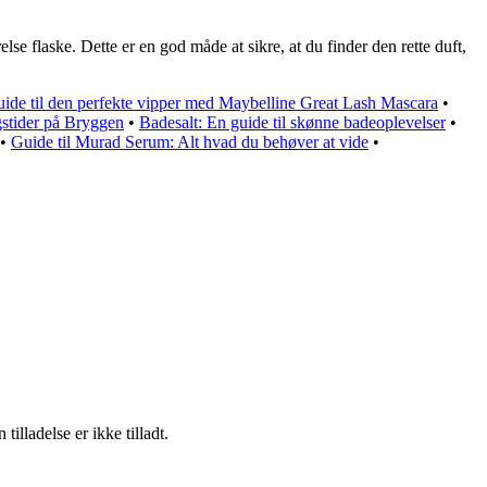
se flaske. Dette er en god måde at sikre, at du finder den rette duft,
ide til den perfekte vipper med Maybelline Great Lash Mascara
•
gstider på Bryggen
•
Badesalt: En guide til skønne badeoplevelser
•
•
Guide til Murad Serum: Alt hvad du behøver at vide
•
lladelse er ikke tilladt.