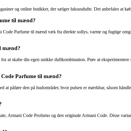
ner og online butikker, der sælger luksusdufte. Det anbefales at købe f
fume til mænd?
ni Code Parfume til mænd væk fra direkte sollys, varme og fugtige omgiv
il mænd?
for at skabe din egen unikke duftkombination. Prøv at eksperimentere me
i Code Parfume til mænd?
d at påføre den på hudområder, hvor pulsen er mærkbar, såsom håndled
?
, Armani Code Profumo og den originale Armani Code. Disse varianter 