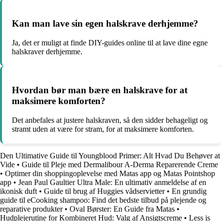
Kan man lave sin egen halskrave derhjemme?
Ja, det er muligt at finde DIY-guides online til at lave dine egne
halskraver derhjemme.
Hvordan bør man bære en halskrave for at
maksimere komforten?
Det anbefales at justere halskraven, så den sidder behageligt og
stramt uden at være for stram, for at maksimere komforten.
Den Ultimative Guide til Youngblood Primer: Alt Hvad Du Behøver at
Vide
•
Guide til Pleje med Dermalibour A-Derma Reparerende Creme
•
Optimer din shoppingoplevelse med Matas app og Matas Pointshop
app
•
Jean Paul Gaultier Ultra Male: En ultimativ anmeldelse af en
ikonisk duft
•
Guide til brug af Huggies vådservietter
•
En grundig
guide til eCooking shampoo: Find det bedste tilbud på plejende og
reparative produkter
•
Oval Børster: En Guide fra Matas
•
Hudplejerutine for Kombineret Hud: Valg af Ansigtscreme
•
Less is