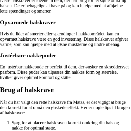
Disse halskraver er ideelle til dem, der har brug for let støtte omkring
halsen. De er behagelige at have på og kan hjælpe med at afhjælpe
lette spændinger og smerter.
Opvarmede halskraver
Hvis du lider af smerter eller spændinger i nakkeområdet, kan en
opvarmet halskrave være en god investering. Disse halskraver afgiver
varme, som kan hjælpe med at løsne musklerne og lindre ubehag.
Justérbare nakkepuder
En justérbar nakkepude er perfekt til dem, der ønsker en skræddersyet
pasform. Disse puder kan tilpasses din nakkes form og størrelse,
hvilket giver optimal komfort og støtte.
Brug af halskrave
Når du har valgt den rette halskrave fra Matas, er det vigtigt at bruge
den korrekt for at opnå den ønskede effekt. Her er nogle tips til brugen
af halskraver:
Sørg for at placere halskraven korrekt omkring din hals og
nakke for optimal støtte.