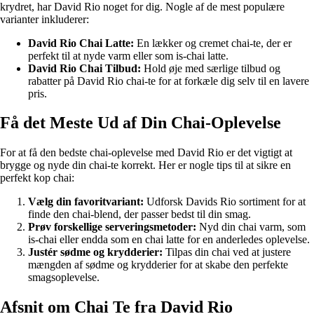
krydret, har David Rio noget for dig. Nogle af de mest populære
varianter inkluderer:
David Rio Chai Latte:
En lækker og cremet chai-te, der er
perfekt til at nyde varm eller som is-chai latte.
David Rio Chai Tilbud:
Hold øje med særlige tilbud og
rabatter på David Rio chai-te for at forkæle dig selv til en lavere
pris.
Få det Meste Ud af Din Chai-Oplevelse
For at få den bedste chai-oplevelse med David Rio er det vigtigt at
brygge og nyde din chai-te korrekt. Her er nogle tips til at sikre en
perfekt kop chai:
Vælg din favoritvariant:
Udforsk Davids Rio sortiment for at
finde den chai-blend, der passer bedst til din smag.
Prøv forskellige serveringsmetoder:
Nyd din chai varm, som
is-chai eller endda som en chai latte for en anderledes oplevelse.
Justér sødme og krydderier:
Tilpas din chai ved at justere
mængden af sødme og krydderier for at skabe den perfekte
smagsoplevelse.
Afsnit om Chai Te fra David Rio