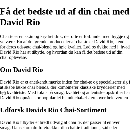
Få det bedste ud af din chai med
David Rio
Chai-te er en skøn og krydret drik, der ofte er forbundet med hygge og
velvære. En af de førende producenter af chai-te er David Rio, kendt
for deres udsøgte chai-blend og høje kvalitet. Lad os dykke ned i, hvad
David Rio har at tilbyde, og hvordan du kan få det bedste ud af din
chai-oplevelse.
Om David Rio
David Rio er et anerkendt mærke inden for chai-te og specialiserer sig i
at skabe lækre chai-blends, der kombinerer klassiske krydderier med
høj kvalitetste. Med fokus på smag, kvalitet og autentiske opskrifter har
David Rio opnået stor popularitet blandt chai-elskere over hele verden.
Udforsk Davids Rio Chai-Sortiment
David Rio tilbyder et bredt udvalg af chai-te, der passer til enhver
smag. Uanset om du foretrækker din chai-te traditionel, sød eller