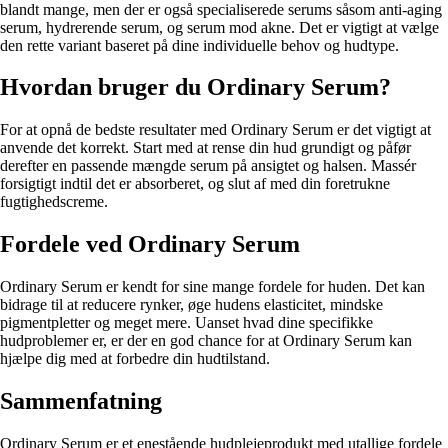
blandt mange, men der er også specialiserede serums såsom anti-aging
serum, hydrerende serum, og serum mod akne. Det er vigtigt at vælge
den rette variant baseret på dine individuelle behov og hudtype.
Hvordan bruger du Ordinary Serum?
For at opnå de bedste resultater med Ordinary Serum er det vigtigt at
anvende det korrekt. Start med at rense din hud grundigt og påfør
derefter en passende mængde serum på ansigtet og halsen. Massér
forsigtigt indtil det er absorberet, og slut af med din foretrukne
fugtighedscreme.
Fordele ved Ordinary Serum
Ordinary Serum er kendt for sine mange fordele for huden. Det kan
bidrage til at reducere rynker, øge hudens elasticitet, mindske
pigmentpletter og meget mere. Uanset hvad dine specifikke
hudproblemer er, er der en god chance for at Ordinary Serum kan
hjælpe dig med at forbedre din hudtilstand.
Sammenfatning
Ordinary Serum er et enestående hudplejeprodukt med utallige fordele