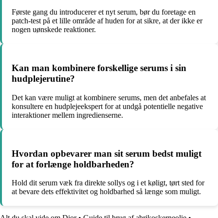
Første gang du introducerer et nyt serum, bør du foretage en
patch-test på et lille område af huden for at sikre, at der ikke er
nogen uønskede reaktioner.
Kan man kombinere forskellige serums i sin
hudplejerutine?
Det kan være muligt at kombinere serums, men det anbefales at
konsultere en hudplejeekspert for at undgå potentielle negative
interaktioner mellem ingredienserne.
Hvordan opbevarer man sit serum bedst muligt
for at forlænge holdbarheden?
Hold dit serum væk fra direkte sollys og i et køligt, tørt sted for
at bevare dets effektivitet og holdbarhed så længe som muligt.
Alt du skal vide om Dior
•
Guide til brug af abrikoskerneolie
•