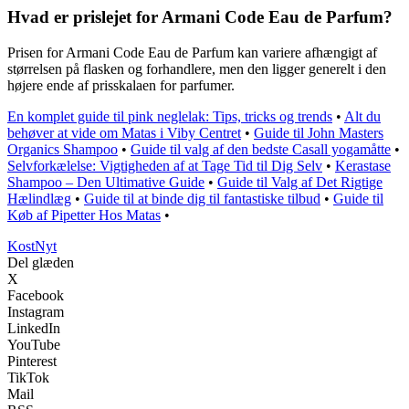
Hvad er prislejet for Armani Code Eau de Parfum?
Prisen for Armani Code Eau de Parfum kan variere afhængigt af
størrelsen på flasken og forhandlere, men den ligger generelt i den
højere ende af prisskalaen for parfumer.
En komplet guide til pink neglelak: Tips, tricks og trends
•
Alt du
behøver at vide om Matas i Viby Centret
•
Guide til John Masters
Organics Shampoo
•
Guide til valg af den bedste Casall yogamåtte
•
Selvforkælelse: Vigtigheden af at Tage Tid til Dig Selv
•
Kerastase
Shampoo – Den Ultimative Guide
•
Guide til Valg af Det Rigtige
Hælindlæg
•
Guide til at binde dig til fantastiske tilbud
•
Guide til
Køb af Pipetter Hos Matas
•
Kost
Nyt
Del glæden
X
Facebook
Instagram
LinkedIn
YouTube
Pinterest
TikTok
Mail