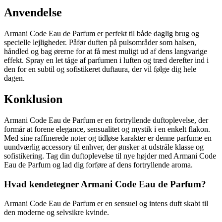
Anvendelse
Armani Code Eau de Parfum er perfekt til både daglig brug og
specielle lejligheder. Påfør duften på pulsområder som halsen,
håndled og bag ørerne for at få mest muligt ud af dens langvarige
effekt. Spray en let tåge af parfumen i luften og træd derefter ind i
den for en subtil og sofistikeret duftaura, der vil følge dig hele
dagen.
Konklusion
Armani Code Eau de Parfum er en fortryllende duftoplevelse, der
formår at forene elegance, sensualitet og mystik i en enkelt flakon.
Med sine raffinerede noter og tidløse karakter er denne parfume en
uundværlig accessory til enhver, der ønsker at udstråle klasse og
sofistikering. Tag din duftoplevelse til nye højder med Armani Code
Eau de Parfum og lad dig forføre af dens fortryllende aroma.
Hvad kendetegner Armani Code Eau de Parfum?
Armani Code Eau de Parfum er en sensuel og intens duft skabt til
den moderne og selvsikre kvinde.