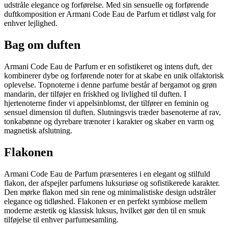
udstråle elegance og forførelse. Med sin sensuelle og forførende
duftkomposition er Armani Code Eau de Parfum et tidløst valg for
enhver lejlighed.
Bag om duften
Armani Code Eau de Parfum er en sofistikeret og intens duft, der
kombinerer dybe og forførende noter for at skabe en unik olfaktorisk
oplevelse. Topnoterne i denne parfume består af bergamot og grøn
mandarin, der tilføjer en friskhed og livlighed til duften. I
hjertenoterne finder vi appelsinblomst, der tilfører en feminin og
sensuel dimension til duften. Slutningsvis træder basenoterne af rav,
tonkabønne og dyrebare trænoter i karakter og skaber en varm og
magnetisk afslutning.
Flakonen
Armani Code Eau de Parfum præsenteres i en elegant og stilfuld
flakon, der afspejler parfumens luksuriøse og sofistikerede karakter.
Den mørke flakon med sin rene og minimalistiske design udstråler
elegance og tidløshed. Flakonen er en perfekt symbiose mellem
moderne æstetik og klassisk luksus, hvilket gør den til en smuk
tilføjelse til enhver parfumesamling.