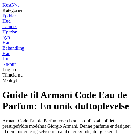
Kost
Nyt
Kategorier
Fødder
Hud
Tænder
Hørelse
Syn
Hår
Behandling
Han
Hun
Nikotin
Log på
Tilmeld nu
Mailnyt
Guide til Armani Code Eau de
Parfum: En unik duftoplevelse
Armani Code Eau de Parfum er en ikonisk duft skabt af det
prestigefyldte modehus Giorgio Armani. Denne parfume er designet
til den moderne og selvsikre mand eller kvinde, der ønsker at