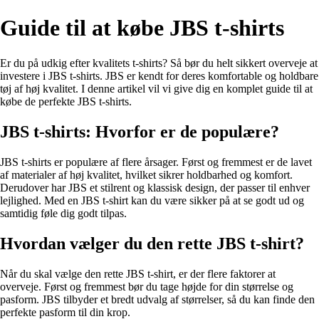
Guide til at købe JBS t-shirts
Er du på udkig efter kvalitets t-shirts? Så bør du helt sikkert overveje at
investere i JBS t-shirts. JBS er kendt for deres komfortable og holdbare
tøj af høj kvalitet. I denne artikel vil vi give dig en komplet guide til at
købe de perfekte JBS t-shirts.
JBS t-shirts: Hvorfor er de populære?
JBS t-shirts er populære af flere årsager. Først og fremmest er de lavet
af materialer af høj kvalitet, hvilket sikrer holdbarhed og komfort.
Derudover har JBS et stilrent og klassisk design, der passer til enhver
lejlighed. Med en JBS t-shirt kan du være sikker på at se godt ud og
samtidig føle dig godt tilpas.
Hvordan vælger du den rette JBS t-shirt?
Når du skal vælge den rette JBS t-shirt, er der flere faktorer at
overveje. Først og fremmest bør du tage højde for din størrelse og
pasform. JBS tilbyder et bredt udvalg af størrelser, så du kan finde den
perfekte pasform til din krop.