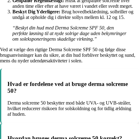
Genpåfør Regelmæssigt:
Husk at genpåføre solcreme hver
anden time eller efter at have været i vandet eller svedt meget.
Beskyt Dig Yderligere:
Brug hovedbeklædning, solbriller og
undgå at opholde dig i direkte sollys mellem kl. 12 og 15.
“Beskyt din hud med Derma Solcreme SPF 50, den
perfekte løsning til at nyde solrige dage uden bekymringer
om soleksponeringens skadelige virkning.”
Ved at vælge den rigtige Derma Solcreme SPF 50 og følge disse
brugsanvisninger kan du sikre, at din hud forbliver beskyttet og sund,
mens du nyder udendørsaktiviteter i solen.
Hvad er fordelene ved at bruge derma solcreme
50?
Derma solcreme 50 beskytter mod både UVA- og UVB-stråler,
hvilket reducerer risikoen for solskoldning og for tidlig ældning
af huden.
Hvordan bruges derma solcreme 50 korrekt?