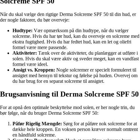
Solcreme SPF 50
Når du skal vælge den rigtige Derma Solcreme SPF 50 til din hud, er
der nogle faktorer, du bør overveje:
Hudtype:
Vær opmærksom på din hudtype, når du vælger
solcreme. Hvis du har tør hud, kan du overveje en solcreme med
ekstra fugtighed. Hvis du har fedtet hud, kan en let og oliefri
formel være mere passende.
Aktiviteter:
Tænk over de aktiviteter, du planlægger at udføre i
solen. Hvis du skal være aktiv og sveder meget, kan en vandfast
formel være ideel.
Ansigt vs. Kroppen:
Nogle solcremer er specielt formuleret til
ansigtet med hensyn til tekstur og følelse på huden. Overvej om
du har brug for en separat solcreme til ansigtet.
Brugsanvisning til Derma Solcreme SPF 50
For at opnå den optimale beskyttelse mod solen, er her nogle trin, du
bør følge, når du bruger Derma Solcreme SPF 50:
Påfør Rigelig Mængde:
Sørg for at påføre nok solcreme for at
dække hele kroppen. En voksen person kræver normalt omtrent
en håndfuld solcreme.