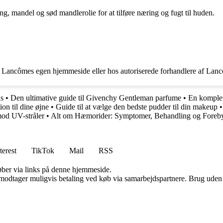
 mandel og sød mandlerolie for at tilføre næring og fugt til huden.
 Lancômes egen hjemmeside eller hos autoriserede forhandlere af Lan
s
•
Den ultimative guide til Givenchy Gentleman parfume
•
En komplet g
ion til dine øjne
•
Guide til at vælge den bedste pudder til din makeup
 mod UV-stråler
•
Alt om Hæmorider: Symptomer, Behandling og Foreb
terest
TikTok
Mail
RSS
 køber via links på denne hjemmeside.
tager muligvis betaling ved køb via samarbejdspartnere. Brug uden till