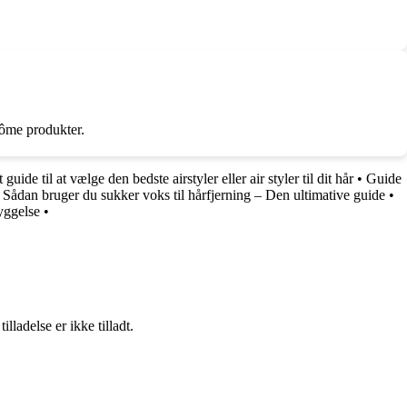
côme produkter.
uide til at vælge den bedste airstyler eller air styler til dit hår
•
Guide
•
Sådan bruger du sukker voks til hårfjerning – Den ultimative guide
•
yggelse
•
adelse er ikke tilladt.