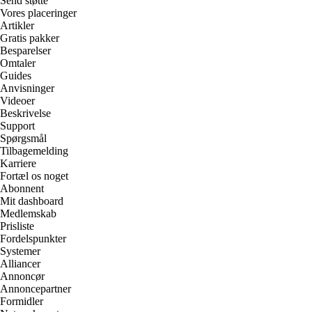
Send støtte
Vores placeringer
Artikler
Gratis pakker
Besparelser
Omtaler
Guides
Anvisninger
Videoer
Beskrivelse
Support
Spørgsmål
Tilbagemelding
Karriere
Fortæl os noget
Abonnent
Mit dashboard
Medlemskab
Prisliste
Fordelspunkter
Systemer
Alliancer
Annoncør
Annoncepartner
Formidler