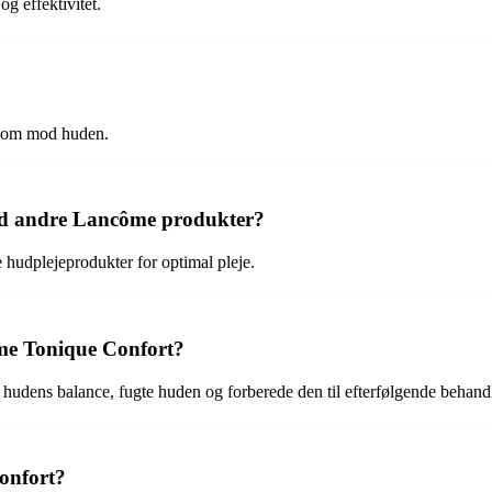
g effektivitet.
nsom mod huden.
d andre Lancôme produkter?
udplejeprodukter for optimal pleje.
ôme Tonique Confort?
udens balance, fugte huden og forberede den til efterfølgende behandl
onfort?