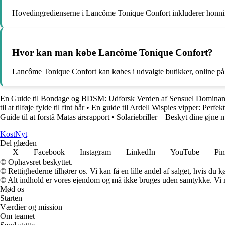
Hovedingredienserne i Lancôme Tonique Confort inkluderer honning,
Hvor kan man købe Lancôme Tonique Confort?
Lancôme Tonique Confort kan købes i udvalgte butikker, online på
En Guide til Bondage og BDSM: Udforsk Verden af Sensuel Dominan
til at tilføje fylde til fint hår
•
En guide til Ardell Wispies vipper: Perfekt
Guide til at forstå Matas årsrapport
•
Solariebriller – Beskyt dine øjne
Kost
Nyt
Del glæden
X
Facebook
Instagram
LinkedIn
YouTube
Pin
© Ophavsret beskyttet.
© Rettighederne tilhører os. Vi kan få en lille andel af salget, hvis du
© Alt indhold er vores ejendom og må ikke bruges uden samtykke. Vi mod
Mød os
Starten
Værdier og mission
Om teamet