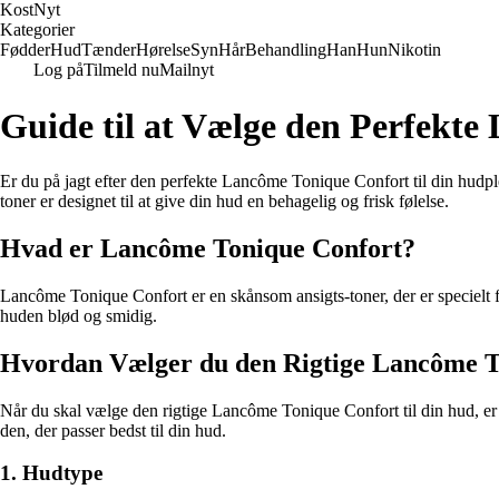
Kost
Nyt
Kategorier
Fødder
Hud
Tænder
Hørelse
Syn
Hår
Behandling
Han
Hun
Nikotin
Log på
Tilmeld nu
Mailnyt
Guide til at Vælge den Perfekt
Er du på jagt efter den perfekte Lancôme Tonique Confort til din hudp
toner er designet til at give din hud en behagelig og frisk følelse.
Hvad er Lancôme Tonique Confort?
Lancôme Tonique Confort er en skånsom ansigts-toner, der er specielt f
huden blød og smidig.
Hvordan Vælger du den Rigtige Lancôme T
Når du skal vælge den rigtige Lancôme Tonique Confort til din hud, er 
den, der passer bedst til din hud.
1. Hudtype