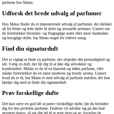
parfume hos Matas.
Udforsk det brede udvalg af parfumer
Hos Matas finder du et imponerende udvalg af parfumer, der dækker
alt fra friske og lette dufte til dybe og sensuelle aromaer. Uanset om
du foretrækker blomster- og frugtagtige noter eller mere maskuline
og træagtige dufte, har Matas noget for enhver smag.
Find din signaturduft
Det er vigtigt at finde en parfume, der afspejler din personlighed og
stil. Vælg en duft, der får dig til at føle dig selvsikker og
komfortabel. Måske er du til en klassisk og tidløs parfume, eller
måske foretrækker du en mere moderne og trendy aroma. Uanset
hvad du er til, har Matas et stort udvalg af parfume mærker, der kan
hjælpe dig med at finde din signaturduft.
Prøv forskellige dufte
Det kan være en god idé at prøve forskellige dufte, før du beslutter
dig for den perfekte parfume. Duftene vil udvikle sig på din hud
gennem dagen, så tag dig tid til at teste dem og se, hvordan de