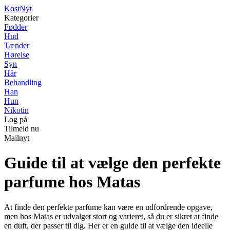
Kost
Nyt
Kategorier
Fødder
Hud
Tænder
Hørelse
Syn
Hår
Behandling
Han
Hun
Nikotin
Log på
Tilmeld nu
Mailnyt
Guide til at vælge den perfekte
parfume hos Matas
At finde den perfekte parfume kan være en udfordrende opgave,
men hos Matas er udvalget stort og varieret, så du er sikret at finde
en duft, der passer til dig. Her er en guide til at vælge den ideelle