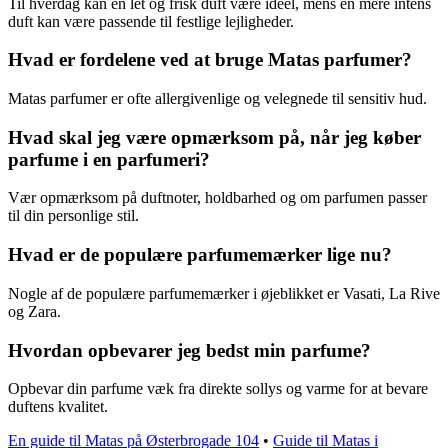
Til hverdag kan en let og frisk duft være ideel, mens en mere intens
duft kan være passende til festlige lejligheder.
Hvad er fordelene ved at bruge Matas parfumer?
Matas parfumer er ofte allergivenlige og velegnede til sensitiv hud.
Hvad skal jeg være opmærksom på, når jeg køber
parfume i en parfumeri?
Vær opmærksom på duftnoter, holdbarhed og om parfumen passer
til din personlige stil.
Hvad er de populære parfumemærker lige nu?
Nogle af de populære parfumemærker i øjeblikket er Vasati, La Rive
og Zara.
Hvordan opbevarer jeg bedst min parfume?
Opbevar din parfume væk fra direkte sollys og varme for at bevare
duftens kvalitet.
En guide til Matas på Østerbrogade 104
•
Guide til Matas i