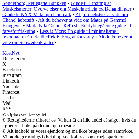
Sønderborg: Perlegade Butikken
•
Guide til Lindring af
Muskelsmerter: Overvejelser om Muskelmedicin og Behandlinger
•
Guide til NYX Makeup i Danmark
•
Alt, du behøver at vide om
Chanel læbestift
•
Alt du behøver at vide om Matas på Gammel
Kongevej
•
Maria Nila Colour Refresh: En dybdegående guide til
farveforfriskning
•
Less is More: En guide til minimalisme i
hverdagen
•
Guide til effektiv brug af fodspray
•
Alt du behøver at
vide om Schwedenkräuter
•
Kost
Nyt
Del glæden
X
Facebook
Instagram
LinkedIn
YouTube
Pinterest
TikTok
Mail
RSS
© Ophavsret beskyttet.
© Rettighederne tilhører os. Vi kan få en lille andel af salget, hvis du
køber via links på denne hjemmeside.
© Alt indhold er vores ejendom og må ikke bruges uden samtykke.
Vi modtager muligvis betaling ved køb via samarbejdspartnere.