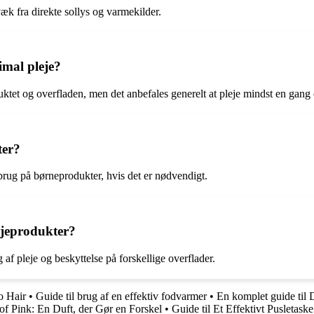
væk fra direkte sollys og varmekilder.
imal pleje?
ktet og overfladen, men det anbefales generelt at pleje mindst en gan
ter?
l brug på børneprodukter, hvis det er nødvendigt.
ejeprodukter?
g af pleje og beskyttelse på forskellige overflader.
o Hair
•
Guide til brug af en effektiv fodvarmer
•
En komplet guide til
of Pink: En Duft, der Gør en Forskel
•
Guide til Et Effektivt Pusletask