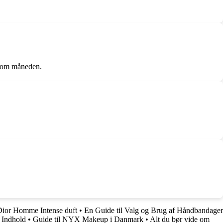
g om måneden.
 Dior Homme Intense duft
•
En Guide til Valg og Brug af Håndbandager
e Indhold
•
Guide til NYX Makeup i Danmark
•
Alt du bør vide om