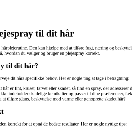
ejespray til dit hår
in hårplejerutine. Den kan hjælpe med at tilføre fugt, næring og beskyt
 på, hvordan du vælger og bruger en plejespray korrekt.
 til dit hår?
verveje dit hårs specifikke behov. Her er nogle ting at tage i betragtning:
hår er fint, kruset, farvet eller skadet, så find en spray, der adresserer 
ikke indeholder skadelige kemikalier og passer til dine præferencer, f.e
at tilføre glans, beskyttelse mod varme eller genoprette skadet hår?
kt
 den korrekt for at opnå de bedste resultater. Her er nogle nyttige tips: