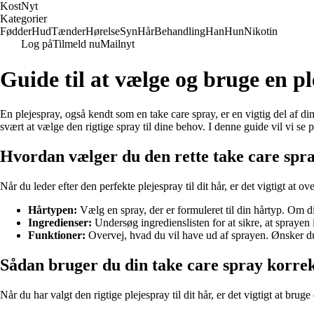
Kost
Nyt
Kategorier
Fødder
Hud
Tænder
Hørelse
Syn
Hår
Behandling
Han
Hun
Nikotin
Log på
Tilmeld nu
Mailnyt
Guide til at vælge og bruge en pl
En plejespray, også kendt som en take care spray, er en vigtig del af d
svært at vælge den rigtige spray til dine behov. I denne guide vil vi se
Hvordan vælger du den rette take care spray
Når du leder efter den perfekte plejespray til dit hår, er det vigtigt at o
Hårtypen:
Vælg en spray, der er formuleret til din hårtyp. Om dit 
Ingredienser:
Undersøg ingredienslisten for at sikre, at sprayen 
Funktioner:
Overvej, hvad du vil have ud af sprayen. Ønsker du 
Sådan bruger du din take care spray korre
Når du har valgt den rigtige plejespray til dit hår, er det vigtigt at bruge