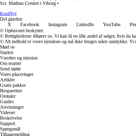
Sct. Mathias Centret i Viborg
•
Kost
Nyt
Del glæden
X
Facebook
Instagram
LinkedIn
YouTube
Pin
© Ophavsret beskyttet.
© Rettighederne tilhører os. Vi kan få en lille andel af salget, hvis du
© Alt indhold er vores ejendom og må ikke bruges uden samtykke. Vi mod
Mød os
Starten
Værdier og mission
Om teamet
Send støtte
Vores placeringer
Artikler
Gratis pakker
Besparelser
Omtaler
Guides
Anvisninger
Videoer
Beskrivelse
Support
Spørgsmål
Tilbagemelding