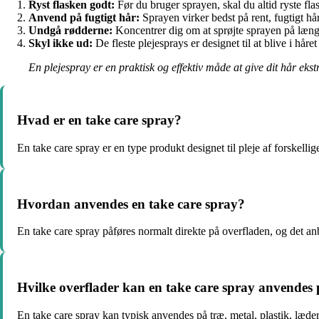
Ryst flasken godt:
Før du bruger sprayen, skal du altid ryste flas
Anvend på fugtigt hår:
Sprayen virker bedst på rent, fugtigt hår
Undgå rødderne:
Koncentrer dig om at sprøjte sprayen på længd
Skyl ikke ud:
De fleste plejesprays er designet til at blive i hår
En plejespray er en praktisk og effektiv måde at give dit hår eks
Hvad er en take care spray?
En take care spray er en type produkt designet til pleje af forskellige
Hvordan anvendes en take care spray?
En take care spray påføres normalt direkte på overfladen, og det anb
Hvilke overflader kan en take care spray anvendes
En take care spray kan typisk anvendes på træ, metal, plastik, læder 