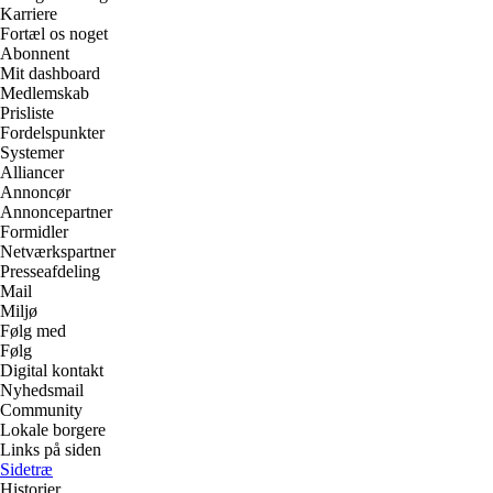
Karriere
Fortæl os noget
Abonnent
Mit dashboard
Medlemskab
Prisliste
Fordelspunkter
Systemer
Alliancer
Annoncør
Annoncepartner
Formidler
Netværkspartner
Presseafdeling
Mail
Miljø
Følg med
Følg
Digital kontakt
Nyhedsmail
Community
Lokale borgere
Links på siden
Sidetræ
Historier