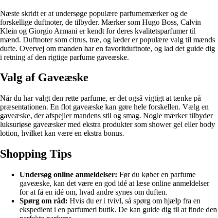
Næste skridt er at undersøge populære parfumemærker og de
forskellige duftnoter, de tilbyder. Mærker som Hugo Boss, Calvin
Klein og Giorgio Armani er kendt for deres kvalitetsparfumer til
mænd. Duftnoter som citrus, træ, og læder er populære valg til mænds
dufte. Overvej om manden har en favoritduftnote, og lad det guide dig
i retning af den rigtige parfume gaveæske.
Valg af Gaveæske
Når du har valgt den rette parfume, er det også vigtigt at tænke på
præsentationen. En flot gaveæske kan gøre hele forskellen. Vælg en
gaveæske, der afspejler mandens stil og smag. Nogle mærker tilbyder
luksuriøse gaveæsker med ekstra produkter som shower gel eller body
lotion, hvilket kan være en ekstra bonus.
Shopping Tips
Undersøg online anmeldelser:
Før du køber en parfume
gaveæske, kan det være en god idé at læse online anmeldelser
for at få en idé om, hvad andre synes om duften.
Spørg om råd:
Hvis du er i tvivl, så spørg om hjælp fra en
ekspedient i en parfumeri butik. De kan guide dig til at finde den