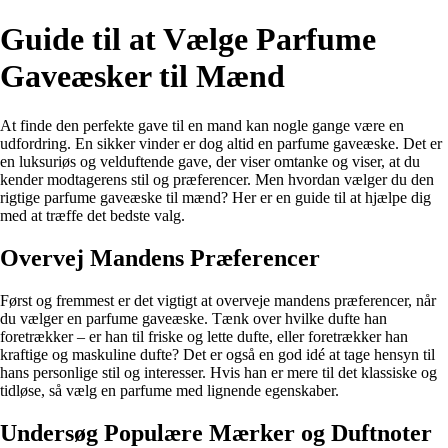
Guide til at Vælge Parfume
Gaveæsker til Mænd
At finde den perfekte gave til en mand kan nogle gange være en
udfordring. En sikker vinder er dog altid en parfume gaveæske. Det er
en luksuriøs og velduftende gave, der viser omtanke og viser, at du
kender modtagerens stil og præferencer. Men hvordan vælger du den
rigtige parfume gaveæske til mænd? Her er en guide til at hjælpe dig
med at træffe det bedste valg.
Overvej Mandens Præferencer
Først og fremmest er det vigtigt at overveje mandens præferencer, når
du vælger en parfume gaveæske. Tænk over hvilke dufte han
foretrækker – er han til friske og lette dufte, eller foretrækker han
kraftige og maskuline dufte? Det er også en god idé at tage hensyn til
hans personlige stil og interesser. Hvis han er mere til det klassiske og
tidløse, så vælg en parfume med lignende egenskaber.
Undersøg Populære Mærker og Duftnoter