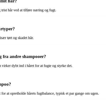
mit hår?
ist hår ved at tilføre næring og fugt.
årtyper?
især tørt og skadet hår.
ig fra andre shampooer?
rker dybt ind i håret for at fugte og styrke det.
ampoo?
for at opretholde hårets fugtbalance, typisk et par gange om ugen.