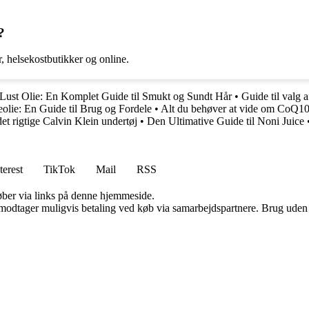
?
 helsekostbutikker og online.
Lust Olie: En Komplet Guide til Smukt og Sundt Hår
•
Guide til valg 
lie: En Guide til Brug og Fordele
•
Alt du behøver at vide om CoQ1
det rigtige Calvin Klein undertøj
•
Den Ultimative Guide til Noni Juice
terest
TikTok
Mail
RSS
 køber via links på denne hjemmeside.
tager muligvis betaling ved køb via samarbejdspartnere. Brug uden till