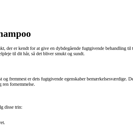
 Shampoo
t, der er kendt for at give en dybdegående fugtgivende behandling til 
leje til dit hår, så det bliver smukt og sundt.
g fremmest er dets fugtgivende egenskaber bemærkelsesværdige. Det er ide
og ren fornemmelse.
 disse trin:
et.