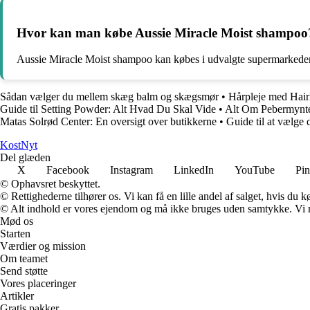
Hvor kan man købe Aussie Miracle Moist shampoo
Aussie Miracle Moist shampoo kan købes i udvalgte supermarkeder,
Sådan vælger du mellem skæg balm og skægsmør
•
Hårpleje med Hair
Guide til Setting Powder: Alt Hvad Du Skal Vide
•
Alt Om Pebermynteo
Matas Solrød Center: En oversigt over butikkerne
•
Guide til at vælge 
Kost
Nyt
Del glæden
X
Facebook
Instagram
LinkedIn
YouTube
Pin
© Ophavsret beskyttet.
© Rettighederne tilhører os. Vi kan få en lille andel af salget, hvis du
© Alt indhold er vores ejendom og må ikke bruges uden samtykke. Vi mod
Mød os
Starten
Værdier og mission
Om teamet
Send støtte
Vores placeringer
Artikler
Gratis pakker