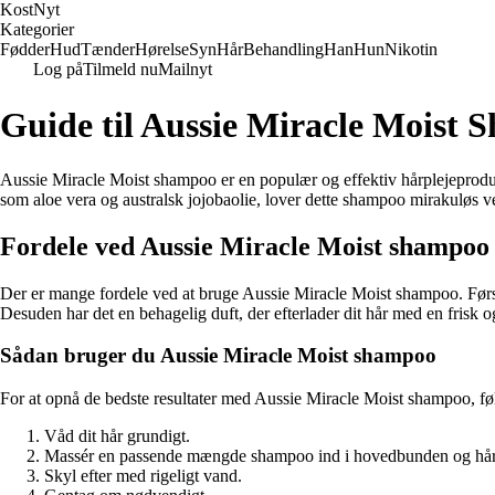
Kost
Nyt
Kategorier
Fødder
Hud
Tænder
Hørelse
Syn
Hår
Behandling
Han
Hun
Nikotin
Log på
Tilmeld nu
Mailnyt
Guide til Aussie Miracle Moist
Aussie Miracle Moist shampoo er en populær og effektiv hårplejeproduk
som aloe vera og australsk jojobaolie, lover dette shampoo mirakuløs velp
Fordele ved Aussie Miracle Moist shampoo
Der er mange fordele ved at bruge Aussie Miracle Moist shampoo. Først o
Desuden har det en behagelig duft, der efterlader dit hår med en frisk 
Sådan bruger du Aussie Miracle Moist shampoo
For at opnå de bedste resultater med Aussie Miracle Moist shampoo, følg
Våd dit hår grundigt.
Massér en passende mængde shampoo ind i hovedbunden og hår
Skyl efter med rigeligt vand.