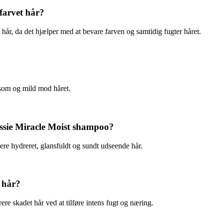
farvet hår?
hår, da det hjælper med at bevare farven og samtidig fugter håret.
nsom og mild mod håret.
ussie Miracle Moist shampoo?
re hydreret, glansfuldt og sundt udseende hår.
 hår?
re skadet hår ved at tilføre intens fugt og næring.