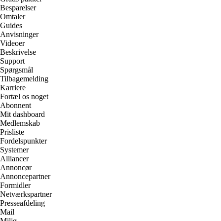
Besparelser
Omtaler
Guides
Anvisninger
Videoer
Beskrivelse
Support
Spørgsmål
Tilbagemelding
Karriere
Fortæl os noget
Abonnent
Mit dashboard
Medlemskab
Prisliste
Fordelspunkter
Systemer
Alliancer
Annoncør
Annoncepartner
Formidler
Netværkspartner
Presseafdeling
Mail
Miljø