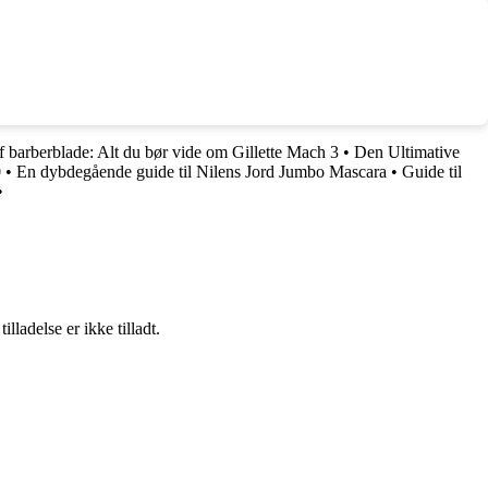
af barberblade: Alt du bør vide om Gillette Mach 3
•
Den Ultimative
0
•
En dybdegående guide til Nilens Jord Jumbo Mascara
•
Guide til
•
adelse er ikke tilladt.