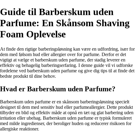
Guide til Barberskum uden
Parfume: En Skånsom Shaving
Foam Oplevelse
At finde den rigtige barberingsløsning kan være en udfordring, især for
dem med følsom hud eller allergier over for parfume. Derfor er det
vigtigt at vælge et barberskum uden parfume, der stadig leverer en
effektiv og behagelig barberingserfaring. I denne guide vil vi udforske
fordelene ved barberskum uden parfume og give dig tips til at finde det
bedste produkt til dine behov.
Hvad er Barberskum uden Parfume?
Barberskum uden parfume er en skånsom barberingsløsning specielt
designet til dem med sensitiv hud eller parfumeallergier. Dette produkt
tilbyder en blid og effektiv måde at opnå en tæt og glat barbering uden
irritation eller ubehag. Barberskum uden parfume er typisk formuleret
med milde ingredienser, der beroliger huden og reducerer risikoen for
allergiske reaktioner.