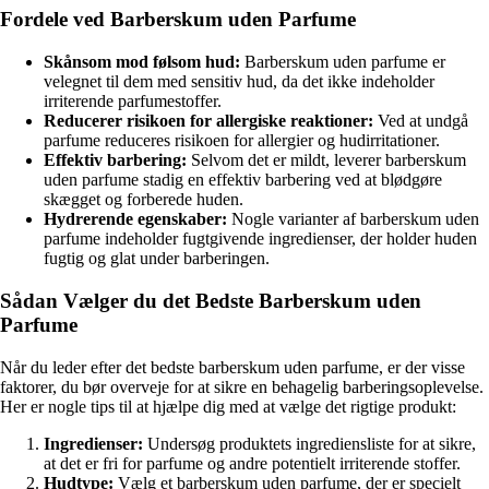
Fordele ved Barberskum uden Parfume
Skånsom mod følsom hud:
Barberskum uden parfume er
velegnet til dem med sensitiv hud, da det ikke indeholder
irriterende parfumestoffer.
Reducerer risikoen for allergiske reaktioner:
Ved at undgå
parfume reduceres risikoen for allergier og hudirritationer.
Effektiv barbering:
Selvom det er mildt, leverer barberskum
uden parfume stadig en effektiv barbering ved at blødgøre
skægget og forberede huden.
Hydrerende egenskaber:
Nogle varianter af barberskum uden
parfume indeholder fugtgivende ingredienser, der holder huden
fugtig og glat under barberingen.
Sådan Vælger du det Bedste Barberskum uden
Parfume
Når du leder efter det bedste barberskum uden parfume, er der visse
faktorer, du bør overveje for at sikre en behagelig barberingsoplevelse.
Her er nogle tips til at hjælpe dig med at vælge det rigtige produkt:
Ingredienser:
Undersøg produktets ingrediensliste for at sikre,
at det er fri for parfume og andre potentielt irriterende stoffer.
Hudtype:
Vælg et barberskum uden parfume, der er specielt