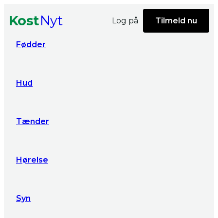
Kost
Nyt
Log på
Tilmeld nu
Fødder
Hud
Tænder
Hørelse
Syn