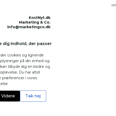
om
KostNyt.dk
Marketing & Co.
info@marketingco.dk
e dig indhold, der passer
nder cookies og lignende
oplysninger på din enhed og
 kan tilbyde dig en bedre og
plevelse. Du har altid
 præferencer i vores
telse
Videre
Tak nej