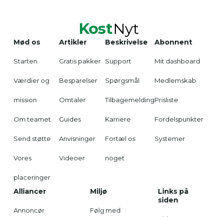
Kost
Nyt
Mød os
Artikler
Beskrivelse
Abonnent
Starten
Gratis pakker
Support
Mit dashboard
Værdier og
Besparelser
Spørgsmål
Medlemskab
mission
Omtaler
Tilbagemelding
Prisliste
Om teamet
Guides
Karriere
Fordelspunkter
Send støtte
Anvisninger
Fortæl os
Systemer
Vores
Videoer
noget
placeringer
Alliancer
Miljø
Links på
siden
Annoncør
Følg med