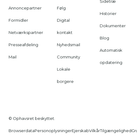
Sidetræ
Annoncepartner
Følg
Historier
Formidler
Digital
Dokumenter
Netværkspartner
kontakt
Blog
Presseafdeling
Nyhedsmail
Automatisk
Mail
Community
opdatering
Lokale
borgere
© Ophavsret beskyttet.
Browserdata
Personoplysninger
Ejerskab
Vilkår
Tilgængelighed
Gr