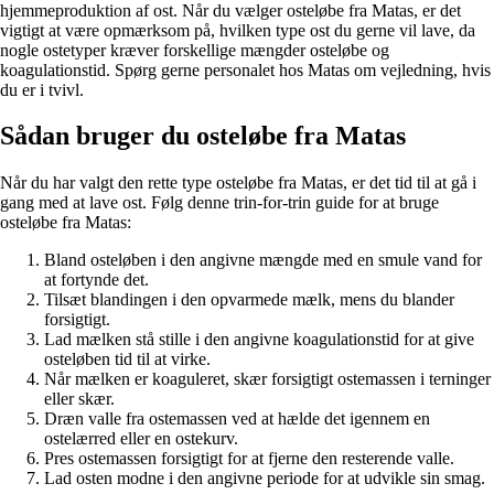
hjemmeproduktion af ost. Når du vælger osteløbe fra Matas, er det
vigtigt at være opmærksom på, hvilken type ost du gerne vil lave, da
nogle ostetyper kræver forskellige mængder osteløbe og
koagulationstid. Spørg gerne personalet hos Matas om vejledning, hvis
du er i tvivl.
Sådan bruger du osteløbe fra Matas
Når du har valgt den rette type osteløbe fra Matas, er det tid til at gå i
gang med at lave ost. Følg denne trin-for-trin guide for at bruge
osteløbe fra Matas:
Bland osteløben i den angivne mængde med en smule vand for
at fortynde det.
Tilsæt blandingen i den opvarmede mælk, mens du blander
forsigtigt.
Lad mælken stå stille i den angivne koagulationstid for at give
osteløben tid til at virke.
Når mælken er koaguleret, skær forsigtigt ostemassen i terninger
eller skær.
Dræn valle fra ostemassen ved at hælde det igennem en
ostelærred eller en ostekurv.
Pres ostemassen forsigtigt for at fjerne den resterende valle.
Lad osten modne i den angivne periode for at udvikle sin smag.