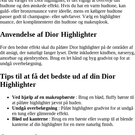
Når du vælger en Dior highlighter, er det vigtigt at overveje din
hudtone og den ønskede effekt. Hvis du har en varm hudtone, kan
guld- eller bronzenaunce være ideelle, mens en køligere hudtone
passer godt til champagne- eller sølvfarver. Vælg en highlighter
nuance, der komplimenterer din hudtone og makeuplook.
Anvendelse af Dior Highlighter
For den bedste effekt skal du påføre Dior highlighter på de områder af
dit ansigt, der naturligt fanger lyset. Dette inkluderer kindben, næseryg,
amorbue og øjenbrynben. Brug en let hånd og byg gradvist op for at
undgå overbelægning.
Tips til at få det bedste ud af din Dior
Highlighter
Ved hjælp af en makeupbørste
: Brug en blød, fluffy børste til
at påføre highlighter jævnt på huden.
Undgå overbelægning
: Påfør highlighter gradvist for at undgå
en tung eller glimrende effekt.
Blød ud kanterne
: Brug en ren børste eller svamp til at blende
kanterne af din highlighter for en mere naturlig finish.