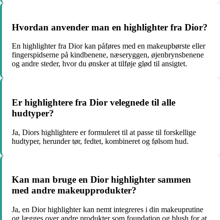
Hvordan anvender man en highlighter fra Dior?
En highlighter fra Dior kan påføres med en makeupbørste eller
fingerspidserne på kindbenene, næseryggen, øjenbrynsbenene
og andre steder, hvor du ønsker at tilføje glød til ansigtet.
Er highlightere fra Dior velegnede til alle
hudtyper?
Ja, Diors highlightere er formuleret til at passe til forskellige
hudtyper, herunder tør, fedtet, kombineret og følsom hud.
Kan man bruge en Dior highlighter sammen
med andre makeupprodukter?
Ja, en Dior highlighter kan nemt integreres i din makeuprutine
og lægges over andre produkter som foundation og blush for at