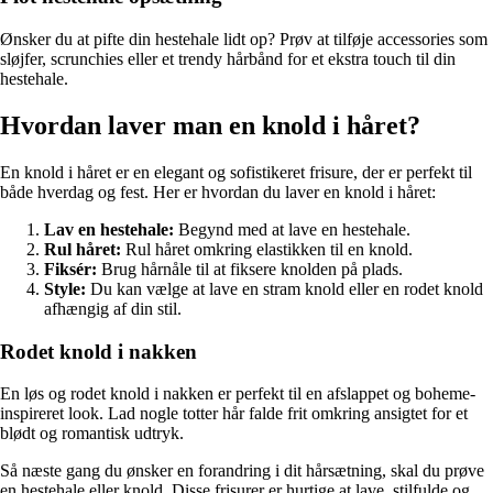
Ønsker du at pifte din hestehale lidt op? Prøv at tilføje accessories som
sløjfer, scrunchies eller et trendy hårbånd for et ekstra touch til din
hestehale.
Hvordan laver man en knold i håret?
En knold i håret er en elegant og sofistikeret frisure, der er perfekt til
både hverdag og fest. Her er hvordan du laver en knold i håret:
Lav en hestehale:
Begynd med at lave en hestehale.
Rul håret:
Rul håret omkring elastikken til en knold.
Fiksér:
Brug hårnåle til at fiksere knolden på plads.
Style:
Du kan vælge at lave en stram knold eller en rodet knold
afhængig af din stil.
Rodet knold i nakken
En løs og rodet knold i nakken er perfekt til en afslappet og boheme-
inspireret look. Lad nogle totter hår falde frit omkring ansigtet for et
blødt og romantisk udtryk.
Så næste gang du ønsker en forandring i dit hårsætning, skal du prøve
en hestehale eller knold. Disse frisurer er hurtige at lave, stilfulde og