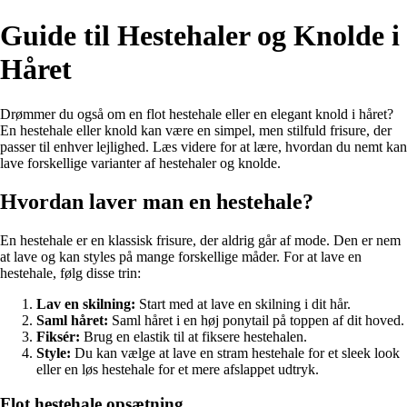
Guide til Hestehaler og Knolde i
Håret
Drømmer du også om en flot hestehale eller en elegant knold i håret?
En hestehale eller knold kan være en simpel, men stilfuld frisure, der
passer til enhver lejlighed. Læs videre for at lære, hvordan du nemt kan
lave forskellige varianter af hestehaler og knolde.
Hvordan laver man en hestehale?
En hestehale er en klassisk frisure, der aldrig går af mode. Den er nem
at lave og kan styles på mange forskellige måder. For at lave en
hestehale, følg disse trin:
Lav en skilning:
Start med at lave en skilning i dit hår.
Saml håret:
Saml håret i en høj ponytail på toppen af dit hoved.
Fiksér:
Brug en elastik til at fiksere hestehalen.
Style:
Du kan vælge at lave en stram hestehale for et sleek look
eller en løs hestehale for et mere afslappet udtryk.
Flot hestehale opsætning