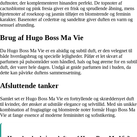
duftnoter, der komplementerer hinanden perfekt. De topnoter af
cactusblomst og pink fresia giver en frisk og sprudlende åbning, mens
hjertenoter af roseknop og jasmin tilføjer en blomstrende og feminin
karakter. Basenoter af cedertræ og sandeltræ giver duften en varm og
sensuel afrunding.
Brug af Hugo Boss Ma Vie
Da Hugo Boss Ma Vie er en alsidig og subtil duft, er den velegnet til
både hverdagsbrug og specielle lejligheder. Påfør et let skvæt af
parfumen på pulsområder som håndled, hals og bag ørerne for en subtil
duft, der varer hele dagen. Undgå at gnide parfumen ind i huden, da
dette kan påvirke duftens sammensætning.
Afsluttende tanker
Samlet set er Hugo Boss Ma Vie en fortryllende og skræddersyet duft
til kvinder, der ønsker at udstråle elegance og selvtillid. Med sin unikke
kombination af frugtagtige og blomstrede noter formår Hugo Boss Ma
Vie at fange essence af moderne femininitet og sofistikering.