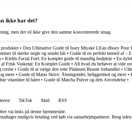
n ikke har det?
tning, men det vil ikke give den samme koncentrerede smag.
 produkter
•
Den Ultimative Guide til Issey Miyake LEau dIssey Pou
aminer til stærke negle og smukt hår
•
Guide til en perfekt tanned af – 
n
•
Kiehls Facial Fuel: En komplet guide til mandlig hudpleje
•
En dybd
 af Frisk Vasketøj: En Komplet Guide
•
Alt hvad du behøver at vide 
og creme
•
Guide til at vælge den rette Platinum Beaute forhandler
•
Ulti
 og mere
•
Guide til Matas Skive: Åbningstider, beliggenhed og mere
•
ste vitaminer til håret
•
Guide til Matcha Pulver og dets Anvendelse
•
terest
TikTok
Mail
RSS
 køber via links på denne hjemmeside.
tager muligvis betaling ved køb via samarbejdspartnere. Brug uden till