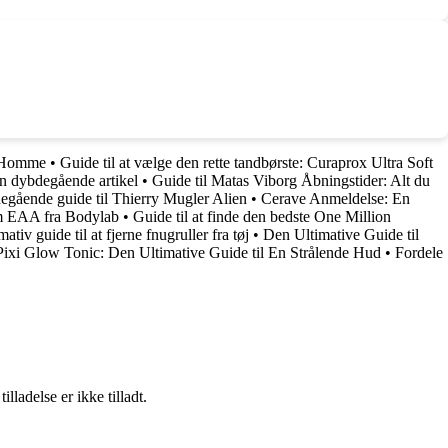
r Homme
•
Guide til at vælge den rette tandbørste: Curaprox Ultra Soft
En dybdegående artikel
•
Guide til Matas Viborg Åbningstider: Alt du
egående guide til Thierry Mugler Alien
•
Cerave Anmeldelse: En
om EAA fra Bodylab
•
Guide til at finde den bedste One Million
mativ guide til at fjerne fnugruller fra tøj
•
Den Ultimative Guide til
Pixi Glow Tonic: Den Ultimative Guide til En Strålende Hud
•
Fordele
adelse er ikke tilladt.