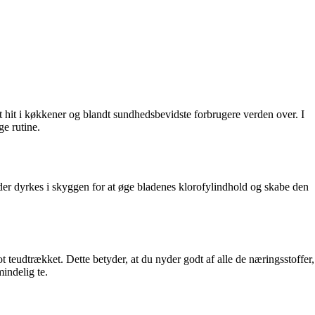
t hit i køkkener og blandt sundhedsbevidste forbrugere verden over. I
ge rutine.
 der dyrkes i skyggen for at øge bladenes klorofylindhold og skabe den
ot teudtrækket. Dette betyder, at du nyder godt af alle de næringsstoffer,
indelig te.