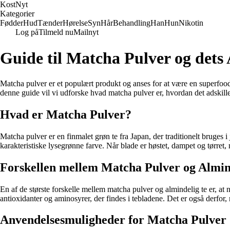
Kost
Nyt
Kategorier
Fødder
Hud
Tænder
Hørelse
Syn
Hår
Behandling
Han
Hun
Nikotin
Log på
Tilmeld nu
Mailnyt
Guide til Matcha Pulver og dets
Matcha pulver er et populært produkt og anses for at være en superfood
denne guide vil vi udforske hvad matcha pulver er, hvordan det adskille
Hvad er Matcha Pulver?
Matcha pulver er en finmalet grøn te fra Japan, der traditionelt bruges
karakteristiske lysegrønne farve. Når blade er høstet, dampet og tørret, m
Forskellen mellem Matcha Pulver og Almin
En af de største forskelle mellem matcha pulver og almindelig te er, at n
antioxidanter og aminosyrer, der findes i tebladene. Det er også derfor
Anvendelsesmuligheder for Matcha Pulver