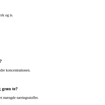
ærk og is.
?
edre koncentrationen.
g grøn te?
ret mængde næringsstoffer.