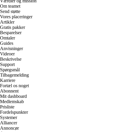
Værdier og mission
Om teamet
Send støtte
Vores placeringer
Artikler
Gratis pakker
Besparelser
Omtaler
Guides
Anvisninger
Videoer
Beskrivelse
Support
Spørgsmål
Tilbagemelding
Karriere
Fortæl os noget
Abonnent
Mit dashboard
Medlemskab
Prisliste
Fordelspunkter
Systemer
Alliancer
Annoncør