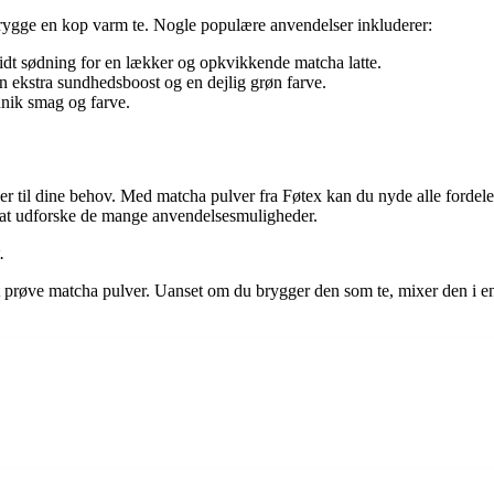
rygge en kop varm te. Nogle populære anvendelser inkluderer:
t sødning for en lækker og opkvikkende matcha latte.
en ekstra sundhedsboost og en dejlig grøn farve.
unik smag og farve.
passer til dine behov. Med matcha pulver fra Føtex kan du nyde alle fo
nd at udforske de mange anvendelsesmuligheder.
.
prøve matcha pulver. Uanset om du brygger den som te, mixer den i en la