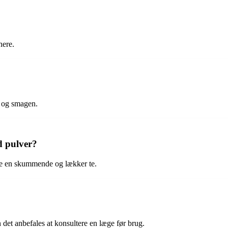
nere.
n og smagen.
d pulver?
ve en skummende og lækker te.
et anbefales at konsultere en læge før brug.