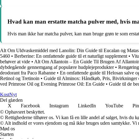
Hvad kan man erstatte matcha pulver med, hvis ma
Hvis man ikke har matcha pulver, kan man bruge grøn te som ersta
Alt Om Uldvaskemiddel med Lanolin: Din Guide til Eucalan og Matas
5460
•
Berberine: En omfattende guide til et naturligt supplement
•
Vit
behøver at vide
•
Alt Om Allantoin – En Guide Til Brugen Af Allantoi
dybdegående gennemgang af populære hudplejeprodukter
•
Rengøring
deodorant fra Paco Rabanne
•
En omfattende guide til Helosan salve 
Retinol og Tretinoin
•
Guide til Alminox: Håndkøb, Pris, Bivirkninger
ved Primrose Oil og Evening Primrose Oil: En Guide
•
Guide til de bed
Kost
Nyt
Del glæden
X
Facebook
Instagram
LinkedIn
YouTube
Pin
© Ophavsret beskyttet.
© Rettighederne tilhører os. Vi kan få en lille andel af salget, hvis du
© Alt indhold er vores ejendom og må ikke bruges uden samtykke. Vi mod
Mød os
Starten