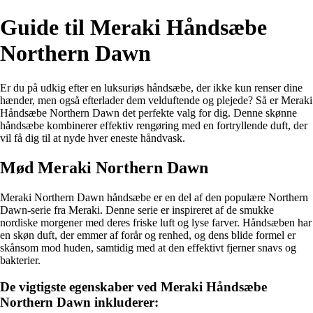
Guide til Meraki Håndsæbe
Northern Dawn
Er du på udkig efter en luksuriøs håndsæbe, der ikke kun renser dine
hænder, men også efterlader dem velduftende og plejede? Så er Meraki
Håndsæbe Northern Dawn det perfekte valg for dig. Denne skønne
håndsæbe kombinerer effektiv rengøring med en fortryllende duft, der
vil få dig til at nyde hver eneste håndvask.
Mød Meraki Northern Dawn
Meraki Northern Dawn håndsæbe er en del af den populære Northern
Dawn-serie fra Meraki. Denne serie er inspireret af de smukke
nordiske morgener med deres friske luft og lyse farver. Håndsæben har
en skøn duft, der emmer af forår og renhed, og dens blide formel er
skånsom mod huden, samtidig med at den effektivt fjerner snavs og
bakterier.
De vigtigste egenskaber ved Meraki Håndsæbe
Northern Dawn inkluderer: