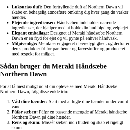
Luksuriøs duft:
Den fortryllende duft af Northern Dawn vil
skabe en behagelig atmosfære omkring dig hver gang du vasker
hænder.
Plejende ingredienser:
Håndsæben indeholder nærende
ingredienser, der hjælper med at holde din hud blød og velplejet.
Elegant emballage:
Designet af Meraki håndsæbe Northern
Dawn er en fryd for øjet og vil pynte på enhver håndvask.
Miljøvenlige:
Meraki er engageret i bæredygtighed, og derfor er
deres produkter fri for parabener og farvestoffer og produceret
med respekt for miljøet.
Sådan bruger du Meraki Håndsæbe
Northern Dawn
For at få mest muligt ud af din oplevelse med Meraki Håndsæbe
Northern Dawn, følg disse enkle trin:
Våd dine hænder:
Start med at fugte dine hænder under varmt
vand.
Påfør sæben:
Påfør en passende mængde af Meraki håndsæbe
Northern Dawn på dine hænder.
Rens og skum:
Massér sæben ind i huden og skab et rigeligt
skum.