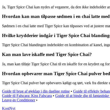
Ja, Tiger Spice Chai kan nydes af veganere, da den ikke indeholder an
Hvordan kan man tilpasse sødmen i en chai latte med
Sødmen i en chai latte med Tiger Spice kan tilpasses ved at justere m
Hvilke krydderier indgår i Tiger Spice Chai blandin
Tiger Spice Chai blandingen indeholder en kombination af kanel, inge
Kan man lave iskaffe med Tiger Spice Chai?
Ja, man kan tilføje Tiger Spice Chai til en iskaffe for en krydret og for
Hvordan opbevarer man Tiger Spice Chai pulver bed
Tiger Spice Chai pulver bør opbevares køligt og tørt, væk fra direkte so
Guide til brug af øjeklap i din daglige rutine
•
Guide til effektiv beha
Guide til Falscara: Kiss Falscara
•
Guide til at binde dig til fantastiske
Leave-in Conditioner
•
Kost
Nyt