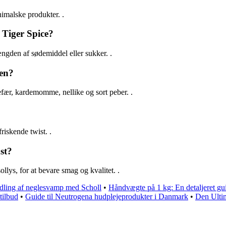
imalske produkter. .
 Tiger Spice?
ængden af sødemiddel eller sukker. .
gen?
fær, kardemomme, nellike og sort peber. .
friskende twist. .
st?
llys, for at bevare smag og kvalitet. .
ndling af neglesvamp med Scholl
•
Håndvægte på 1 kg: En detaljeret gu
 tilbud
•
Guide til Neutrogena hudplejeprodukter i Danmark
•
Den Ultim