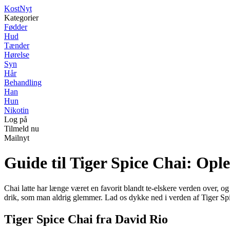
Kost
Nyt
Kategorier
Fødder
Hud
Tænder
Hørelse
Syn
Hår
Behandling
Han
Hun
Nikotin
Log på
Tilmeld nu
Mailnyt
Guide til Tiger Spice Chai: Opl
Chai latte har længe været en favorit blandt te-elskere verden over, 
drik, som man aldrig glemmer. Lad os dykke ned i verden af Tiger Spi
Tiger Spice Chai fra David Rio