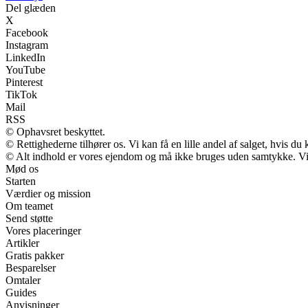
Del glæden
X
Facebook
Instagram
LinkedIn
YouTube
Pinterest
TikTok
Mail
RSS
© Ophavsret beskyttet.
© Rettighederne tilhører os. Vi kan få en lille andel af salget, hvis d
© Alt indhold er vores ejendom og må ikke bruges uden samtykke. Vi m
Mød os
Starten
Værdier og mission
Om teamet
Send støtte
Vores placeringer
Artikler
Gratis pakker
Besparelser
Omtaler
Guides
Anvisninger