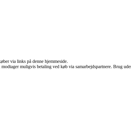
u køber via links på denne hjemmeside.
odtager muligvis betaling ved køb via samarbejdspartnere. Brug uden ti