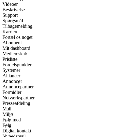
Videoer
Beskrivelse
Support
Spørgsmål
Tilbagemelding
Karriere
Fortæl os noget
Abonnent
Mit dashboard
Medlemskab
Prisliste
Fordelspunkter
Systemer
Alliancer
Annoncør
Annoncepartner
Formidler
Netværkspartner
Presseafdeling
Mail
Miljø
Følg med
Følg
Digital kontakt
Nyhedsmail