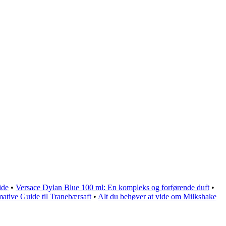
ide
•
Versace Dylan Blue 100 ml: En kompleks og forførende duft
•
ative Guide til Tranebærsaft
•
Alt du behøver at vide om Milkshake