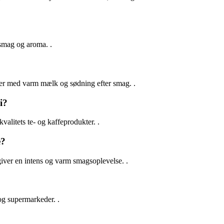
 smag og aroma. .
lver med varm mælk og sødning efter smag. .
i?
alitets te- og kaffeprodukter. .
e?
giver en intens og varm smagsoplevelse. .
og supermarkeder. .