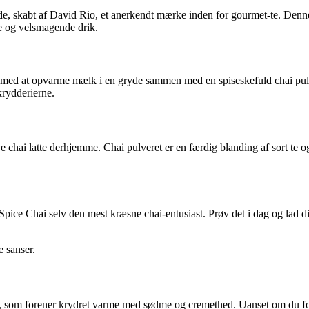
ade, skabt af David Rio, et anerkendt mærke inden for gourmet-te. Denne
e og velsmagende drik.
rte med at opvarme mælk i en gryde sammen med en spiseskefuld chai pul
krydderierne.
 chai latte derhjemme. Chai pulveret er en færdig blanding af sort te og
er Spice Chai selv den mest kræsne chai-entusiast. Prøv det i dag og la
e sanser.
k, som forener krydret varme med sødme og cremethed. Uanset om du for