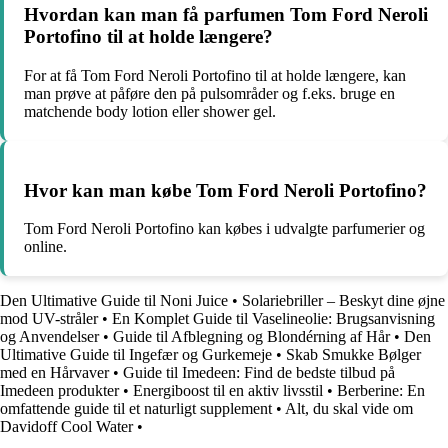
Hvordan kan man få parfumen Tom Ford Neroli
Portofino til at holde længere?
For at få Tom Ford Neroli Portofino til at holde længere, kan
man prøve at påføre den på pulsområder og f.eks. bruge en
matchende body lotion eller shower gel.
Hvor kan man købe Tom Ford Neroli Portofino?
Tom Ford Neroli Portofino kan købes i udvalgte parfumerier og
online.
Den Ultimative Guide til Noni Juice
•
Solariebriller – Beskyt dine øjne
mod UV-stråler
•
En Komplet Guide til Vaselineolie: Brugsanvisning
og Anvendelser
•
Guide til Afblegning og Blondérning af Hår
•
Den
Ultimative Guide til Ingefær og Gurkemeje
•
Skab Smukke Bølger
med en Hårvaver
•
Guide til Imedeen: Find de bedste tilbud på
Imedeen produkter
•
Energiboost til en aktiv livsstil
•
Berberine: En
omfattende guide til et naturligt supplement
•
Alt, du skal vide om
Davidoff Cool Water
•