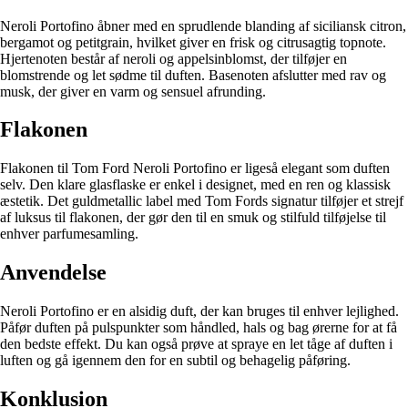
Neroli Portofino åbner med en sprudlende blanding af siciliansk citron,
bergamot og petitgrain, hvilket giver en frisk og citrusagtig topnote.
Hjertenoten består af neroli og appelsinblomst, der tilføjer en
blomstrende og let sødme til duften. Basenoten afslutter med rav og
musk, der giver en varm og sensuel afrunding.
Flakonen
Flakonen til Tom Ford Neroli Portofino er ligeså elegant som duften
selv. Den klare glasflaske er enkel i designet, med en ren og klassisk
æstetik. Det guldmetallic label med Tom Fords signatur tilføjer et strejf
af luksus til flakonen, der gør den til en smuk og stilfuld tilføjelse til
enhver parfumesamling.
Anvendelse
Neroli Portofino er en alsidig duft, der kan bruges til enhver lejlighed.
Påfør duften på pulspunkter som håndled, hals og bag ørerne for at få
den bedste effekt. Du kan også prøve at spraye en let tåge af duften i
luften og gå igennem den for en subtil og behagelig påføring.
Konklusion